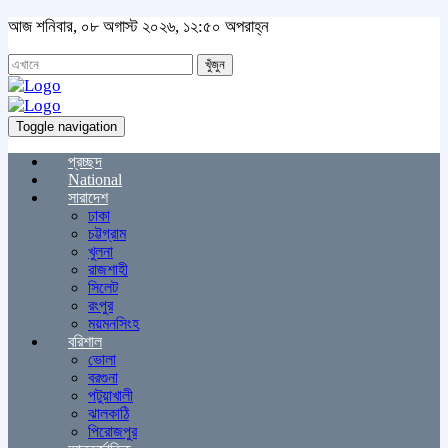
আজ শনিবার, ০৮ অগাস্ট ২০২৬, ১২:৫০ অপরাহ্ন
খুঁজুন
Toggle navigation
প্রচ্ছদ
National
সারাদেশ
ঢাকা
চট্টগ্রাম
খুলনা
রাজশাহী
সিলেট
রংপুর
ময়মনসিংহ
বরিশাল
ভোলা
বরগুনা
পটুয়াখালী
ঝালকাঠি
পিরোজপুর