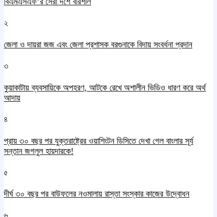
বিএমএসএফ’র সেরা দশে বরিশাল
২
জেলা ও দায়রা জজ এবং জেলা প্রশাসক বরগুনাকে বিদায় সংবর্ধনা প্রদান
৩
কুয়াকাটায় ব্যবসায়িকে অপহরণ, আটকে রেখে অশালীন ভিডিও ধারণ করে অর্থ
আদায়
৪
প্রায় ৩০ বছর পর যুক্তরাষ্ট্রের ওয়াশিংটন ডিসিতে দেখা গেল বাংলার সূর্য
সন্তান জগলুল হায়দারকে!
৫
দীর্ঘ ৩০ বছর পর বাউফলের নওমালায় রাস্তা সংস্কার কাজের উদ্বোধন
৬