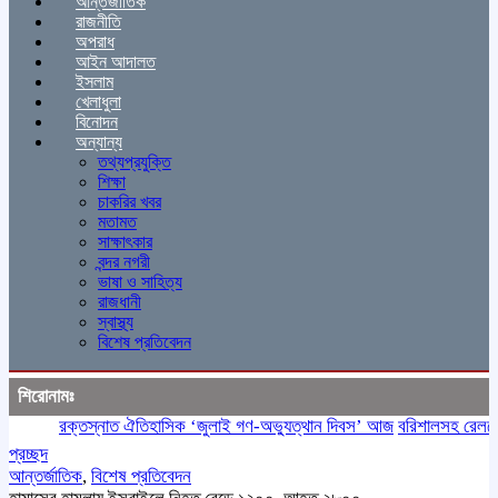
আন্তর্জাতিক
রাজনীতি
অপরাধ
আইন আদালত
ইসলাম
খেলাধুলা
বিনোদন
অন্যান্য
তথ্যপ্রযুক্তি
শিক্ষা
চাকরির খবর
মতামত
সাক্ষাৎকার
বন্দর নগরী
ভাষা ও সাহিত্য
রাজধানী
স্বাস্থ্য
বিশেষ প্রতিবেদন
শিরোনামঃ
রক্তস্নাত ঐতিহাসিক ‌‘জুলাই গণ-অভ্যুত্থান দিবস’ আজ
বরিশালসহ রেলসেবা ব
প্রচ্ছদ
আন্তর্জাতিক
,
বিশেষ প্রতিবেদন