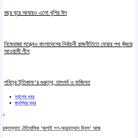
বছর ঘুরে আবারও এলো খুশির ঈদ
নিষেধাজ্ঞা সত্ত্বেও বাংলাদেশের নির্বাচনী রাজনীতিতে ফেরার পথ খুঁজছে
আওয়ামী লীগ
পবিত্র ইতিকাফ’র গুরুত্ব, তাৎপর্য ও ফজিলত
সর্বশেষ খবর
জনপ্রিয় খবর
১
রক্তস্নাত ঐতিহাসিক ‌‘জুলাই গণ-অভ্যুত্থান দিবস’ আজ