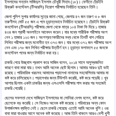
ইসলামের সন্তান সাজিদুল ইসলাম চৌধুরী সিহাব (১৮)। ফেনীতে ট্রেইনি
রিক্রুট কনস্টেবল (টিআরসি) নিয়োগ পরীক্ষায় নির্বাচিত হয়েছেন তিনি।
জেলা পুলিশ সুপার কার্যালয় সূত্রে জানা গেছে, জেলায় ৪৭ জন তরুণ ও ৮ জন
তরুণীসহ মোট ৫৫ জন এ পদে চূড়ান্তভাবে নির্বাচিত হয়েছেন। ট্রেইনি রিক্রুট
কনস্টেবল (টিআরসি) পরীক্ষায় জেলা থেকে মাত্র ১০৪ টাকা ফি দিয়ে ১ হাজার
৪৩৪ জন প্রার্থী অনলাইনে আবেদন করেন। যার মধ্যে শারীরিক পরীক্ষায় অংশ
নেন ১ হাজার ১২৩ জন। অংশগ্রহণকারীদের মধ্য থেকে তিনটি ধাপ পেরিয়ে
লিখিত পরীক্ষায় জন্য মনোনীত হন ৩৭৩ জন। যার মধ্যে ৩৭২ জন পরীক্ষায় অংশ
নেন এবং ১৭৮ জন লিখিত পরীক্ষায় উত্তীর্ণ হন। চূড়ান্ত ফলাফলে ৫৫ জনকে
কনস্টেবল পদের জন্য নির্বাচিত করা হয়।
চাকরি পেয়ে উচ্ছ্বাস প্রকাশ করে সাজিদ বলেন, ২০১৪ সালে অসুস্থজনিত
কারণে বাবা মারা যায়। তখন আমি অনেক ছোট ছিলাম। আমার আরও দুই ভাই
রয়েছে। পারিবারিক খরচসহ আমাদের পড়ালেখা নানাদের সহযোগিতায় আমার মা
কষ্ট করে চালিয়েছেন। পড়ালেখার জন্য টিউশনি করেছি, কষ্ট করে পড়েছি। খুব
আশায় ছিলাম একটা চাকরির জন্য৷ এসএসসি পরীক্ষায় পাস করার পর সহজেই
চাকরি পেয়েছি।
ছেলের সফলতা দেখে সাজিদুল ইসলামের মা সোনিয়া বেগম বলেন, কষ্ট করে
ছেলেকে বড় করেছি। সে নিজেও অনেক কষ্ট করেছে। পরিবারের অন্য কোন
উপার্জনক্ষম ব্যক্তি নেই। ছেলে চাকরি পেয়েছে এতেই আমি অনেক খুশি। ওর
বাবা মারা যাওয়ার আগে অনেক কষ্ট করেছে। আজ তিনি থাকলে আরও বেশী খুশী