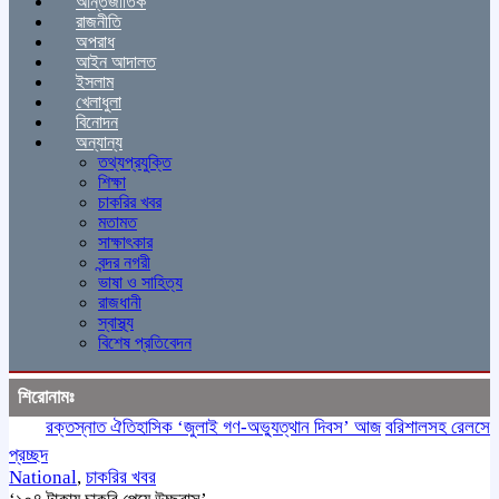
আন্তর্জাতিক
রাজনীতি
অপরাধ
আইন আদালত
ইসলাম
খেলাধুলা
বিনোদন
অন্যান্য
তথ্যপ্রযুক্তি
শিক্ষা
চাকরির খবর
মতামত
সাক্ষাৎকার
বন্দর নগরী
ভাষা ও সাহিত্য
রাজধানী
স্বাস্থ্য
বিশেষ প্রতিবেদন
শিরোনামঃ
রক্তস্নাত ঐতিহাসিক ‌‘জুলাই গণ-অভ্যুত্থান দিবস’ আজ
বরিশালসহ রেলসেবা বঞ্চ
প্রচ্ছদ
National
,
চাকরির খবর