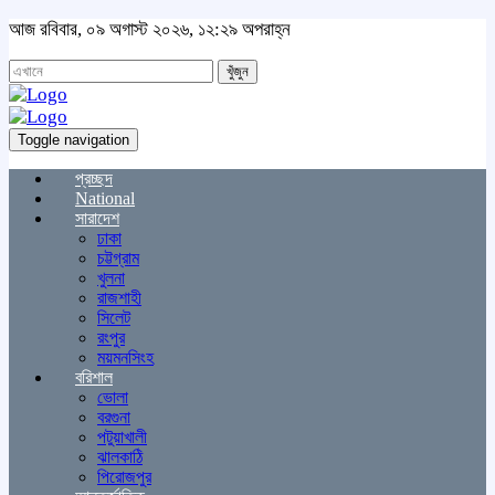
আজ রবিবার, ০৯ অগাস্ট ২০২৬, ১২:২৯ অপরাহ্ন
খুঁজুন
Toggle navigation
প্রচ্ছদ
National
সারাদেশ
ঢাকা
চট্টগ্রাম
খুলনা
রাজশাহী
সিলেট
রংপুর
ময়মনসিংহ
বরিশাল
ভোলা
বরগুনা
পটুয়াখালী
ঝালকাঠি
পিরোজপুর