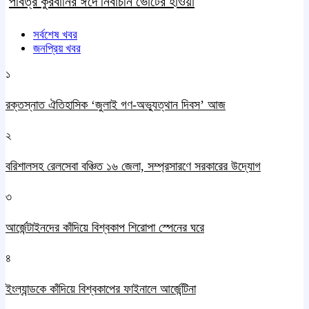
পবিত্র কুরবানির ঈদে নির্বাচনি ভোটের হাওয়া
সর্বশেষ খবর
জনপ্রিয় খবর
১
রক্তস্নাত ঐতিহাসিক ‌‘জুলাই গণ-অভ্যুত্থান দিবস’ আজ
২
বরিশালসহ রেলসেবা বঞ্চিত ১৬ জেলা, সম্প্রসারণে সরকারের উদ্যোগ
৩
আর্জেন্টাইনদের কাঁদিয়ে বিশ্বকাপ শিরোপা স্পেনের ঘরে
৪
ইংল্যান্ডকে কাঁদিয়ে বিশ্বকাপের ফাইনালে আর্জেন্টিনা