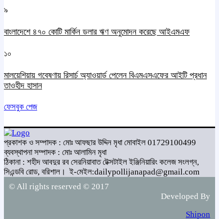
৯
বাংলাদেশে ৪৭০ কোটি মার্কিন ডলার ঋণ অনুমোদন করেছে আইএমএফ
১০
মালয়েশিয়ায় গবেষণায় রিসার্চ অ্যাওয়ার্ড পেলেন বিএমএসএফের আইটি প্রধান
তাওহীদ হাসান
ফেসবুক পেজ
প্রকাশক ও সম্পাদক : মোঃ আফছার উদ্দিন মৃধা মোবাইল 01729100499
ব্যবস্থাপনা সম্পাদক : মোঃ আলামিন মৃধা
ঠিকানা : শহীদ আবদুর রব সেরনিয়াবাত টেক্সটাইল ইঞ্জিনিয়ারিং কলেজ সংলগ্ন,
সিএন্ডবি রোড, বরিশাল।
ই-মেইল:dailypollijanapad@gmail.com
© All rights reserved © 2017
Developed By
Shipon