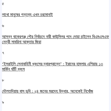
৫
লাখো মানুষের গন্তব্য এখন চরমোনাই
৬
আসন্ন বাকেরগঞ্জ পৌর নির্বাচনে নারী কাউন্সিলর পদে দোয়া চাইলেন বিএমএসএফ
নেত্রী সাবরিনা আক্তার জিয়া
৭
‘ইসরাইলি সেনাবাহিনী ধ্বংসের দ্বারপ্রান্তে’ : ইরানের হামলায় এশিয়ায় ১৩
মার্কিন ঘাঁটি ধ্বংস
৮
দৌলতদিয়ায় বাস ডুবি : ২৪ জনের মরদেহ উদ্ধার, অনেকেই নিখোঁজ
৯