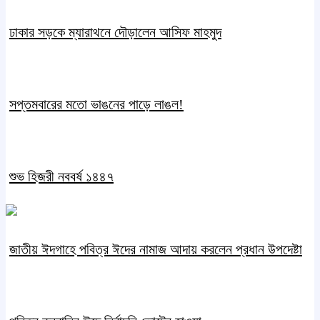
ঢাকার সড়কে ম্যারাথনে দৌড়ালেন আসিফ মাহমুদ
সপ্তমবারের মতো ভাঙনের পাড়ে লাঙল!
শুভ হিজরী নববর্ষ ১৪৪৭
জাতীয় ঈদগাহে পবিত্র ঈদের নামাজ আদায় করলেন প্রধান উপদেষ্টা