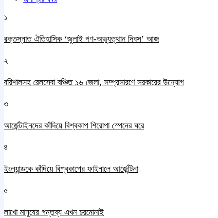
১
রক্তস্নাত ঐতিহাসিক ‌‘জুলাই গণ-অভ্যুত্থান দিবস’ আজ
২
বরিশালসহ রেলসেবা বঞ্চিত ১৬ জেলা, সম্প্রসারণে সরকারের উদ্যোগ
৩
আর্জেন্টাইনদের কাঁদিয়ে বিশ্বকাপ শিরোপা স্পেনের ঘরে
৪
ইংল্যান্ডকে কাঁদিয়ে বিশ্বকাপের ফাইনালে আর্জেন্টিনা
৫
লাখো মানুষের গন্তব্য এখন চরমোনাই