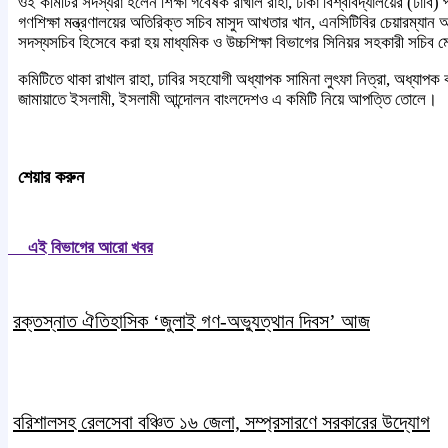
ওই কমিটির সদস্যরা হলেন শিক্ষা গবেষক রাখাল রাহা, ঢাকা বিশ্ববিদ্যালয়ের (ঢাবি)
গণশিক্ষা মন্ত্রণালয়ের অতিরিক্ত সচিব মাসুদ আখতার খান, এনসিটিবির চেয়ারম্যা
সদস্যসচিব হিসেবে করা হয় মাধ্যমিক ও উচ্চশিক্ষা বিভাগের সিনিয়র সহকারী সচিব 
কমিটিতে থাকা রাখাল রাহা, ঢাবির সহযোগী অধ্যাপক সামিনা লুৎফা নিত্রা, অধ্যাপ
জামায়াতে ইসলামী, ইসলামী আন্দোলন বাংলদেশও এ কমিটি নিয়ে আপত্তি তোলে।
শেয়ার করুন
এই বিভাগের আরো খবর
রক্তস্নাত ঐতিহাসিক ‌‘জুলাই গণ-অভ্যুত্থান দিবস’ আজ
বরিশালসহ রেলসেবা বঞ্চিত ১৬ জেলা, সম্প্রসারণে সরকারের উদ্যোগ