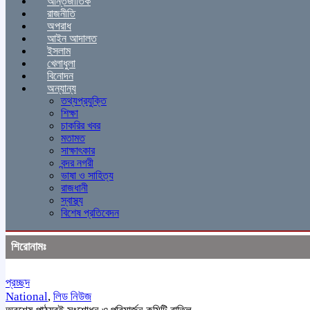
আন্তর্জাতিক
রাজনীতি
অপরাধ
আইন আদালত
ইসলাম
খেলাধুলা
বিনোদন
অন্যান্য
তথ্যপ্রযুক্তি
শিক্ষা
চাকরির খবর
মতামত
সাক্ষাৎকার
বন্দর নগরী
ভাষা ও সাহিত্য
রাজধানী
স্বাস্থ্য
বিশেষ প্রতিবেদন
শিরোনামঃ
প্রচ্ছদ
National
,
লিড নিউজ