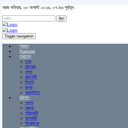
আজ শনিবার, ০৮ অগাস্ট ২০২৬, ০৭:৪৬ পূর্বাহ্ন
খুঁজুন
Toggle navigation
প্রচ্ছদ
National
সারাদেশ
ঢাকা
চট্টগ্রাম
খুলনা
রাজশাহী
সিলেট
রংপুর
ময়মনসিংহ
বরিশাল
ভোলা
বরগুনা
পটুয়াখালী
ঝালকাঠি
পিরোজপুর