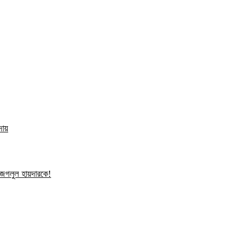
দায়
ন জগলুল হায়দারকে!