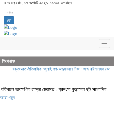
আজ শুক্রবার, ০৭ অগাস্ট ২০২৬, ০১:০৫ অপরাহ্ন
খুঁজুন
Togg
navig
শিরোনামঃ
রক্তস্নাত ঐতিহাসিক ‌‘জুলাই গণ-অভ্যুত্থান দিবস’ আজ
বরিশালসহ রেলসেবা 
বরিশালে তাৎক্ষণিক রাস্তা মেরামত : প্রশংসা কুড়ালেন দুই সাংবাদিক
আরো পড়ুন