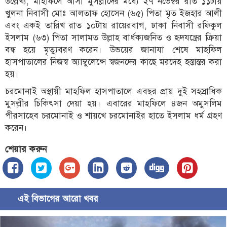
উল্লেখ্য, মাহফিলে আসা মুসল্লীদের মধ্যে ২৭ নভেম্বর রাত ১১টায়
খুলনা নিবাসী মোঃ আলতাফ হোসেন (৬৫) পিতা মৃত ইজহার আলী
এবং একই তারিখ রাত ১০টায় রায়েরবাগ, ঢাকা নিবাসী রফিকুল
ইসলাম (৬৩) পিতা সালামত উল্লাহ বার্ধক্যজনিত ও হৃদযন্ত্রের ক্রিয়া
বন্ধ হয়ে মৃত্যুবরণ করেন। উভয়ের জানাযা শেষে মাহফিল
হাসপাতালের নিজস্ব অ্যাম্বুলেন্সে স্বজনদের কাছে মরদেহ হস্তান্তর করা
হয়।
চরমোনাই অস্থায়ী মাহফিল হাসপাতালে এবছর প্রায় দুই সহস্রাধিক
মুসল্লীর চিকিৎসা দেয়া হয়। এবারের মাহফিলে ৪জন অমুসলিম
পীরসাহেব চরমোনাই ও শায়খে চরমোনাইর হাতে ইসলাম ধর্ম গ্রহণ
করেন।
শেয়ার করুন
এই বিভাগের আরো খবর