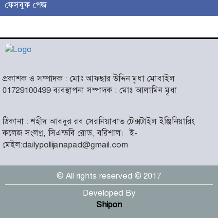
ফেসবুক পেজ
লাখো মানুষের গন্তব্য এখন
চরমোনাই
৫
আসন্ন বাকেরগঞ্জ পৌর নির্বাচনে
প্রকাশক ও সম্পাদক : মোঃ আফছার উদ্দিন মৃধা মোবাইল
নারী কাউন্সিলর পদে দোয়া চাইলেন
৬
01729100499 ব্যবস্থাপনা সম্পাদক : মোঃ আলামিন মৃধা
বিএমএসএফ নেত্রী সাবরিনা
আক্তার জিয়া
ঠিকানা : শহীদ আবদুর রব সেরনিয়াবাত টেক্সটাইল ইঞ্জিনিয়ারিং
‘ইসরাইলি সেনাবাহিনী ধ্বংসের
কলেজ সংলগ্ন, সিএন্ডবি রোড, বরিশাল।
ই-
দ্বারপ্রান্তে’ : ইরানের হামলায়
৭
মেইল:dailypollijanapad@gmail.com
এশিয়ায় ১৩ মার্কিন ঘাঁটি ধ্বংস
© All rights reserved © 2017
দৌলতদিয়ায় বাস ডুবি : ২৪ জনের
মরদেহ উদ্ধার, অনেকেই নিখোঁজ
৮
Developed By
Shipon