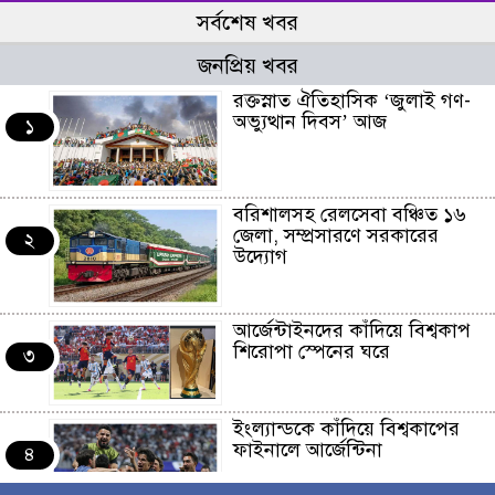
সর্বশেষ খবর
জনপ্রিয় খবর
রক্তস্নাত ঐতিহাসিক ‌‘জুলাই গণ-
অভ্যুত্থান দিবস’ আজ
১
বরিশালসহ রেলসেবা বঞ্চিত ১৬
জেলা, সম্প্রসারণে সরকারের
২
উদ্যোগ
আর্জেন্টাইনদের কাঁদিয়ে বিশ্বকাপ
শিরোপা স্পেনের ঘরে
৩
ইংল্যান্ডকে কাঁদিয়ে বিশ্বকাপের
ফাইনালে আর্জেন্টিনা
৪