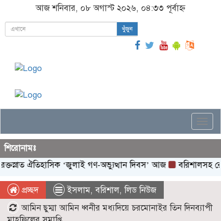
আজ শনিবার, ০৮ অগাস্ট ২০২৬, ০৪:৩৩ পূর্বাহ্ন
খুঁজুন
Togg
navi
শিরোনামঃ
াত ঐতিহাসিক ‌‘জুলাই গণ-অভ্যুত্থান দিবস’ আজ
বরিশালসহ রেলসেবা ব
প্রচ্ছদ
ইসলাম
,
বরিশাল
,
লিড নিউজ
আমিন ছুম্মা আমিন ধ্বনীর মধ্যদিয়ে চরমোনাইর তিন দিনব্যাপী
মাহফিলের সমাপ্তি