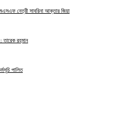
িএমএসএফ নেত্রী সাবরিনা আক্তার জিয়া
ে : তারেক রহমান
্মসূচি পালিত