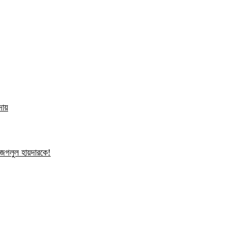
দায়
ন জগলুল হায়দারকে!