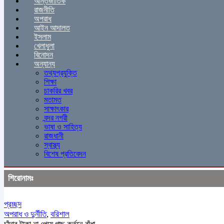
আন্তর্জাতিক
রাজনীতি
অপরাধ
আইন আদালত
ইসলাম
খেলাধুলা
বিনোদন
অন্যান্য
তথ্যপ্রযুক্তি
শিক্ষা
চাকরির খবর
মতামত
সাক্ষাৎকার
বন্দর নগরী
ভাষা ও সাহিত্য
রাজধানী
স্বাস্থ্য
বিশেষ প্রতিবেদন
শিরোনামঃ
প্রচ্ছদ
অপরাধ ও দুর্নীতি
,
বরিশাল