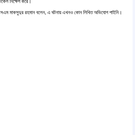
াটকেল নিক্ষেপ করে।
 ওসি এসএম মাকসুদুর রহমান বলেন, এ ঘটনায় এখনও কোন লিখিত অভিযোগ পাইনি।