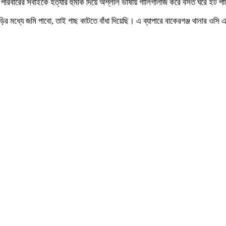
া) পরিবারের সবাইকে হত্যার হুমকি দিয়ে অশ্লীল ভাষায় গালিগালাজ করে বসত ঘরে ইট প
ড়ির মধ্যে জমি পাবো, তাই গাছ কাটতে বাঁধা দিয়েছি। এ ব্যাপারে বাকেরগঞ্জ থানার