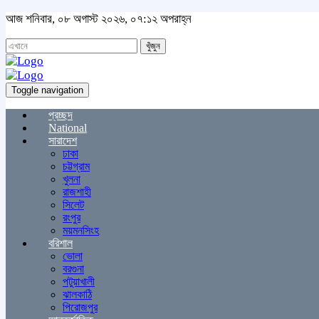
আজ শনিবার, ০৮ অগাস্ট ২০২৬, ০৭:১২ অপরাহ্ন
খুঁজুন
Toggle navigation
প্রচ্ছদ
National
সারাদেশ
ঢাকা
চট্টগ্রাম
খুলনা
রাজশাহী
সিলেট
রংপুর
ময়মনসিংহ
বরিশাল
ভোলা
বরগুনা
পটুয়াখালী
ঝালকাঠি
পিরোজপুর