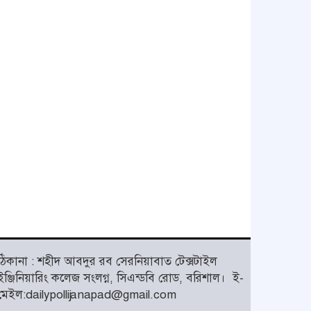
ঠিকানা : শহীদ আবদুর রব সেরনিয়াবাত টেক্সটাইল
ইঞ্জিনিয়ারিং কলেজ সংলগ্ন, সিএন্ডবি রোড, বরিশাল।
ই-
মেইল:dailypollijanapad@gmail.com