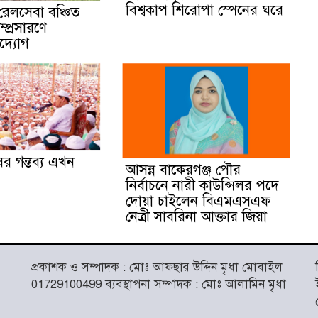
বিশ্বকাপ শিরোপা স্পেনের ঘরে
েলসেবা বঞ্চিত
্প্রসারণে
দ্যোগ
র গন্তব্য এখন
আসন্ন বাকেরগঞ্জ পৌর
নির্বাচনে নারী কাউন্সিলর পদে
দোয়া চাইলেন বিএমএসএফ
নেত্রী সাবরিনা আক্তার জিয়া
প্রকাশক ও সম্পাদক : মোঃ আফছার উদ্দিন মৃধা মোবাইল
01729100499 ব্যবস্থাপনা সম্পাদক : মোঃ আলামিন মৃধা