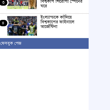
বিশ্বকাপ শিরোপা স্পেনের
৩
ঘরে
ইংল্যান্ডকে কাঁদিয়ে
বিশ্বকাপের ফাইনালে
৪
আর্জেন্টিনা
লাখো মানুষের গন্তব্য এখন
ফেসবুক পেজ
চরমোনাই
৫
আসন্ন বাকেরগঞ্জ পৌর
নির্বাচনে নারী কাউন্সিলর
৬
পদে দোয়া চাইলেন
বিএমএসএফ নেত্রী সাবরিনা
আক্তার জিয়া
‘ইসরাইলি সেনাবাহিনী
ধ্বংসের দ্বারপ্রান্তে’ : ইরানের
৭
হামলায় এশিয়ায় ১৩ মার্কিন
ঘাঁটি ধ্বংস