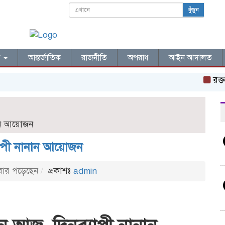
খুঁজুন
ল
আন্তর্জাতিক
রাজনীতি
অপরাধ
আইন আদালত
রক্তস্না
ান আয়োজন
াপী নানান আয়োজন
ার পড়েছেন
প্রকাশঃ
admin