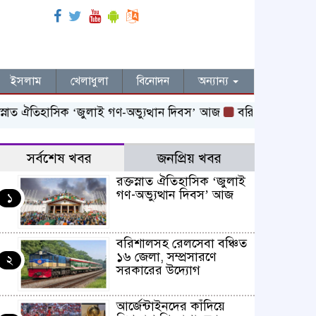
ইসলাম
খেলাধুলা
বিনোদন
অন্যান্য
ত ঐতিহাসিক ‌‘জুলাই গণ-অভ্যুত্থান দিবস’ আজ
বরিশালসহ রেলসেবা বঞ
সর্বশেষ খবর
জনপ্রিয় খবর
রক্তস্নাত ঐতিহাসিক ‌‘জুলাই
গণ-অভ্যুত্থান দিবস’ আজ
১
বরিশালসহ রেলসেবা বঞ্চিত
১৬ জেলা, সম্প্রসারণে
২
সরকারের উদ্যোগ
আর্জেন্টাইনদের কাঁদিয়ে