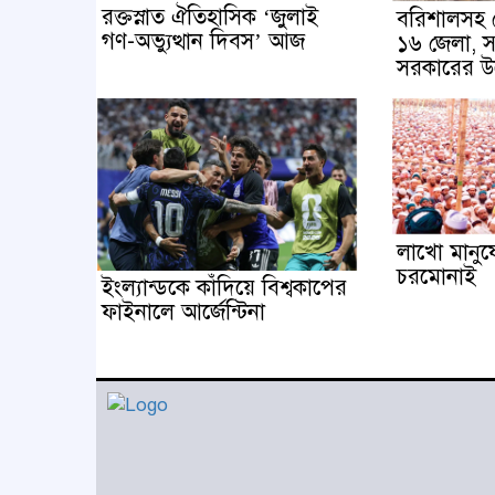
রক্তস্নাত ঐতিহাসিক ‌‘জুলাই
বরিশালসহ র
গণ-অভ্যুত্থান দিবস’ আজ
১৬ জেলা, সম
সরকারের উ
লাখো মানুষে
চরমোনাই
ইংল্যান্ডকে কাঁদিয়ে বিশ্বকাপের
ফাইনালে আর্জেন্টিনা