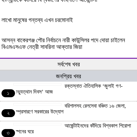
লাখো মানুষের গন্তব্য এখন চরমোনাই
আসন্ন বাকেরগঞ্জ পৌর নির্বাচনে নারী কাউন্সিলর পদে দোয়া চাইলেন
বিএমএসএফ নেত্রী সাবরিনা আক্তার জিয়া
সর্বশেষ খবর
জনপ্রিয় খবর
রক্তস্নাত ঐতিহাসিক ‌‘জুলাই গণ-
অভ্যুত্থান দিবস’ আজ
১
বরিশালসহ রেলসেবা বঞ্চিত ১৬ জেলা,
সম্প্রসারণে সরকারের উদ্যোগ
২
আর্জেন্টাইনদের কাঁদিয়ে বিশ্বকাপ শিরোপা
স্পেনের ঘরে
৩