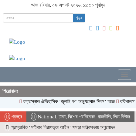
আজ রবিবার, ০৯ অগাস্ট ২০২৬, ১১:৫০ পূর্বাহ্ন
খুঁজুন
Togg
navig
শিরোনামঃ
রক্তস্নাত ঐতিহাসিক ‌‘জুলাই গণ-অভ্যুত্থান দিবস’ আজ
বরিশালসহ রে
প্রচ্ছদ
National
,
ঢাকা
,
বিশেষ প্রতিবেদন
,
রাজনীতি
,
লিড নিউজ
প্রস্তাবিত ‘সাইবার নিরাপত্তা আইন’ খসড়া মন্ত্রিসভায় অনুমোদন