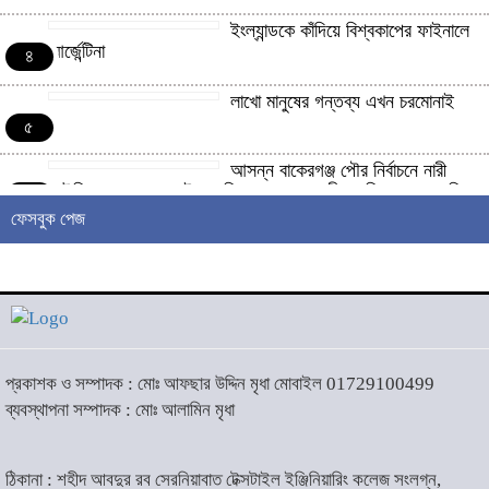
ইংল্যান্ডকে কাঁদিয়ে বিশ্বকাপের ফাইনালে
আর্জেন্টিনা
৪
লাখো মানুষের গন্তব্য এখন চরমোনাই
৫
আসন্ন বাকেরগঞ্জ পৌর নির্বাচনে নারী
কাউন্সিলর পদে দোয়া চাইলেন বিএমএসএফ নেত্রী সাবরিনা আক্তার জিয়া
৬
ফেসবুক পেজ
‘ইসরাইলি সেনাবাহিনী ধ্বংসের
দ্বারপ্রান্তে’ : ইরানের হামলায় এশিয়ায়
৭
১৩ মার্কিন ঘাঁটি ধ্বংস
দৌলতদিয়ায় বাস ডুবি : ২৪ জনের মরদেহ
উদ্ধার, অনেকেই নিখোঁজ
৮
প্রকাশক ও সম্পাদক : মোঃ আফছার উদ্দিন মৃধা মোবাইল 01729100499
ব্যবস্থাপনা সম্পাদক : মোঃ আলামিন মৃধা
মহান স্বাধীনতা ও জাতীয় দিবস আজ
ঠিকানা : শহীদ আবদুর রব সেরনিয়াবাত টেক্সটাইল ইঞ্জিনিয়ারিং কলেজ সংলগ্ন,