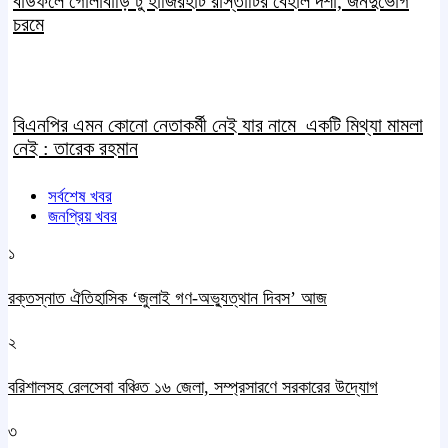
বাউফলে গোলাবাড়ি টু হাজিরহাট রাস্তাটির বেহাল দশা, জনদুর্ভোগ
চরমে
বিএনপির এমন কোনো নেতাকর্মী নেই যার নামে একটি মিথ্যা মামলা
নেই : তারেক রহমান
সর্বশেষ খবর
জনপ্রিয় খবর
১
রক্তস্নাত ঐতিহাসিক ‌‘জুলাই গণ-অভ্যুত্থান দিবস’ আজ
২
বরিশালসহ রেলসেবা বঞ্চিত ১৬ জেলা, সম্প্রসারণে সরকারের উদ্যোগ
৩