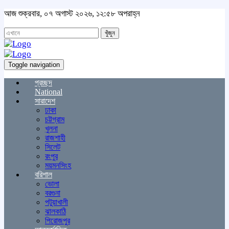
আজ শুক্রবার, ০৭ অগাস্ট ২০২৬, ১২:৫৮ অপরাহ্ন
খুঁজুন
Toggle navigation
প্রচ্ছদ
National
সারাদেশ
ঢাকা
চট্টগ্রাম
খুলনা
রাজশাহী
সিলেট
রংপুর
ময়মনসিংহ
বরিশাল
ভোলা
বরগুনা
পটুয়াখালী
ঝালকাঠি
পিরোজপুর