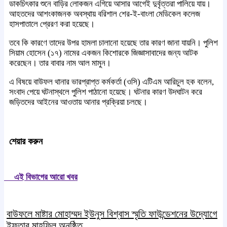
ডাকচিৎকার শুনে বাড়ির লোকজন এগিয়ে আসার আগেই দুর্বৃত্তরা পালিয়ে যায়।
আহতদের আশংকাজনক অবস্থায় বরিশাল শের-ই-বাংলা মেডিকেল কলেজ
হাসপাতালে প্রেরণ করা হয়েছে।
তবে কি কারণে তাদের উপর হামলা চালানো হয়েছে তার কারণ জানা যায়নি। পুলিশ
সিয়াম হোসেন (১৭) নামের একজন কিশোরকে জিজ্ঞাসাবাদের জন্য আটক
করেছেন। তার বাবার নাম আল মামুন।
এ বিষয়ে বাউফল থানার ভারপ্রাপ্ত কর্মকর্তা (ওসি) এটিএম আরিচুল হক বলেন,
সংবাদ পেয়ে ঘটনাস্থলে পুলিশ পাঠানো হয়েছে। ঘটনার কারণ উদঘাটন করে
জড়িতদের আইনের আওতায় আনার প্রক্রিয়া চলছে।
শেয়ার করুন
এই বিভাগের আরো খবর
বাউফলে মাষ্টার মোহাম্মদ ইউনুস বিশ্বাস স্মৃতি ফাউন্ডেশনের উদ্যােগে
ইফতার মাহফিল অনুষ্ঠিত