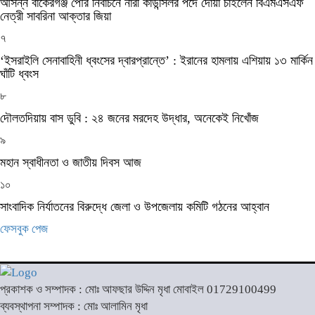
আসন্ন বাকেরগঞ্জ পৌর নির্বাচনে নারী কাউন্সিলর পদে দোয়া চাইলেন বিএমএসএফ
নেত্রী সাবরিনা আক্তার জিয়া
৭
‘ইসরাইলি সেনাবাহিনী ধ্বংসের দ্বারপ্রান্তে’ : ইরানের হামলায় এশিয়ায় ১৩ মার্কিন
ঘাঁটি ধ্বংস
৮
দৌলতদিয়ায় বাস ডুবি : ২৪ জনের মরদেহ উদ্ধার, অনেকেই নিখোঁজ
৯
মহান স্বাধীনতা ও জাতীয় দিবস আজ
১০
সাংবাদিক নির্যাতনের বিরুদ্ধে জেলা ও উপজেলায় কমিটি গঠনের আহ্বান
ফেসবুক পেজ
প্রকাশক ও সম্পাদক : মোঃ আফছার উদ্দিন মৃধা মোবাইল 01729100499
ব্যবস্থাপনা সম্পাদক : মোঃ আলামিন মৃধা