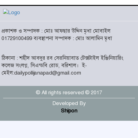
চরমোনাই
৫
আসন্ন বাকেরগঞ্জ পৌর নির্বাচনে
প্রকাশক ও সম্পাদক : মোঃ আফছার উদ্দিন মৃধা মোবাইল
নারী কাউন্সিলর পদে দোয়া চাইলেন
৬
01729100499 ব্যবস্থাপনা সম্পাদক : মোঃ আলামিন মৃধা
বিএমএসএফ নেত্রী সাবরিনা
আক্তার জিয়া
ঠিকানা : শহীদ আবদুর রব সেরনিয়াবাত টেক্সটাইল ইঞ্জিনিয়ারিং
‘ইসরাইলি সেনাবাহিনী ধ্বংসের
কলেজ সংলগ্ন, সিএন্ডবি রোড, বরিশাল।
ই-
দ্বারপ্রান্তে’ : ইরানের হামলায়
৭
মেইল:dailypollijanapad@gmail.com
এশিয়ায় ১৩ মার্কিন ঘাঁটি ধ্বংস
© All rights reserved © 2017
দৌলতদিয়ায় বাস ডুবি : ২৪ জনের
মরদেহ উদ্ধার, অনেকেই নিখোঁজ
৮
Developed By
Shipon
মহান স্বাধীনতা ও জাতীয় দিবস
আজ
৯