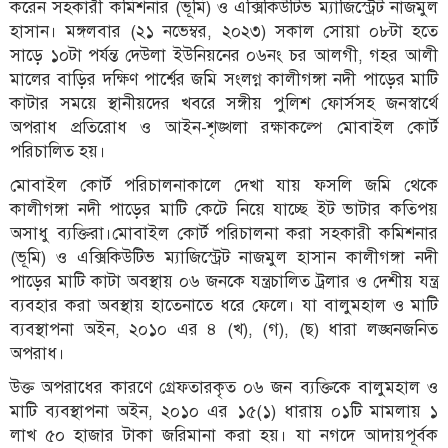
করেন সহকারী কমিশনার (ভূমি) ও এক্সিকিউটিভ ম্যাজিস্ট্রেট নাজমুল
হাসান। মঙ্গলবার (২১ নভেম্বর, ২০২৩) সকাল সোয়া ০৮টা হতে
সাড়ে ১০টা পর্যন্ত দেউলা ইউনিয়নের ০৬নং চর আলগী, গহর আলী
মালের বাড়ির দক্ষিণ পার্শ্বের জমি সংলগ্ন কালীগঙ্গা নদী পাড়ের মাটি
কাটার সময়ে স্থানীয়দের খবরে সঙ্গীয় পুলিশ ফোর্সসহ জনস্বার্থে
অপরাধ প্রতিরোধ ও আইন-শৃঙ্খলা রক্ষাকল্পে মোবাইল কোর্ট
পরিচালিত হয়।
মোবাইল কোর্ট পরিচালনাকালে দেখা যায় ফসলি জমি থেকে
কালীগঙ্গা নদী পাড়ের মাটি কেটে নিয়ে যাচ্ছে ইট ভাটার কতিপয়
অসাধু ব্যক্তিরা।মোবাইল কোর্ট পরিচালনা করা সহকারী কমিশনার
(ভূমি) ও এক্সিকিউটিভ ম্যাজিস্ট্রেট নাজমুল হাসান কালীগঙ্গা নদী
পাড়ের মাটি কাটা অবস্থায় ০৬ জনকে যন্ত্রচালিত ট্রলার ও দেশীয় যন্ত্র
ব্যবহার করা অবস্থায় হাতেনাতে ধরে ফেলে। যা বালুমহাল ও মাটি
ব্যবস্থাপনা অইন, ২০১০ এর ৪ (খ), (গ), (ছ) ধারা লঙ্ঘনজনিত
অপরাধ।
উক্ত অপরাধের কারণে গ্রেফতারকৃত ০৬ জন ব্যক্তিকে বালুমহাল ও
মাটি ব্যবস্থাপনা অইন, ২০১০ এর ১৫(১) ধারায় ০১টি মামলায় ১
লাখ ৫০ হাজার টাকা জরিমানা করা হয়। যা নগদে আদায়পূর্বক