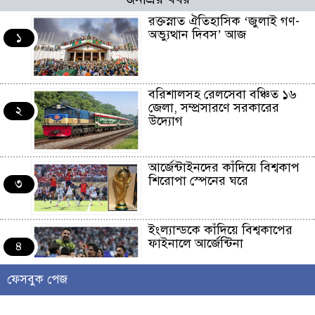
রক্তস্নাত ঐতিহাসিক ‌‘জুলাই গণ-
অভ্যুত্থান দিবস’ আজ
১
বরিশালসহ রেলসেবা বঞ্চিত ১৬
জেলা, সম্প্রসারণে সরকারের
২
উদ্যোগ
আর্জেন্টাইনদের কাঁদিয়ে বিশ্বকাপ
শিরোপা স্পেনের ঘরে
৩
ইংল্যান্ডকে কাঁদিয়ে বিশ্বকাপের
ফাইনালে আর্জেন্টিনা
৪
ফেসবুক পেজ
লাখো মানুষের গন্তব্য এখন