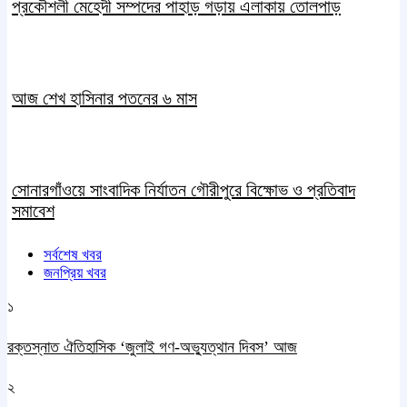
প্রকৌশলী মেহেদী সম্পদের পাহাড় গড়ায় এলাকায় তোলপাড়
আজ শেখ হাসিনার পতনের ৬ মাস
সোনারগাঁওয়ে সাংবাদিক নির্যাতন গৌরীপুরে বিক্ষোভ ও প্রতিবাদ
সমাবেশ
সর্বশেষ খবর
জনপ্রিয় খবর
১
রক্তস্নাত ঐতিহাসিক ‌‘জুলাই গণ-অভ্যুত্থান দিবস’ আজ
২