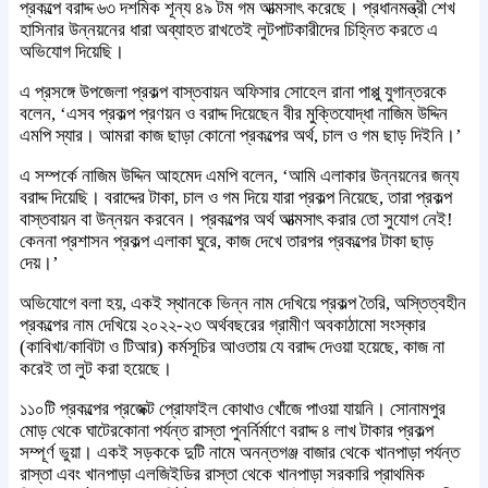
প্রকল্পে বরাদ্দ ৬৩ দশমিক শূন্য ৪৯ টম গম আত্মসাৎ করেছে। প্রধানমন্ত্রী শেখ
হাসিনার উন্নয়নের ধারা অব্যাহত রাখতেই লুটপাটকারীদের চিহ্নিত করতে এ
অভিযোগ দিয়েছি।
এ প্রসঙ্গে উপজেলা প্রকল্প বাস্তবায়ন অফিসার সোহেল রানা পাপ্পু যুগান্তরকে
বলেন, ‘এসব প্রকল্প প্রণয়ন ও বরাদ্দ দিয়েছেন বীর মুক্তিযোদ্ধা নাজিম উদ্দিন
এমপি স্যার। আমরা কাজ ছাড়া কোনো প্রকল্পের অর্থ, চাল ও গম ছাড় দিইনি।’
এ সম্পর্কে নাজিম উদ্দিন আহমেদ এমপি বলেন, ‘আমি এলাকার উন্নয়নের জন্য
বরাদ্দ দিয়েছি। বরাদ্দের টাকা, চাল ও গম দিয়ে যারা প্রকল্প নিয়েছে, তারা প্রকল্প
বাস্তবায়ন বা উন্নয়ন করবেন। প্রকল্পের অর্থ আত্মসাৎ করার তো সুযোগ নেই!
কেননা প্রশাসন প্রকল্প এলাকা ঘুরে, কাজ দেখে তারপর প্রকল্পের টাকা ছাড়
দেয়।’
অভিযোগে বলা হয়, একই স্থানকে ভিন্ন নাম দেখিয়ে প্রকল্প তৈরি, অস্তিত্বহীন
প্রকল্পের নাম দেখিয়ে ২০২২-২৩ অর্থবছরের গ্রামীণ অবকাঠামো সংস্কার
(কাবিখা/কাবিটা ও টিআর) কর্মসূচির আওতায় যে বরাদ্দ দেওয়া হয়েছে, কাজ না
করেই তা লুট করা হয়েছে।
১১০টি প্রকল্পের প্রজেক্ট প্রোফাইল কোথাও খোঁজে পাওয়া যায়নি। সোনামপুর
মোড় থেকে ঘাটেরকোনা পর্যন্ত রাস্তা পুনর্নির্মাণে বরাদ্দ ৪ লাখ টাকার প্রকল্প
সম্পূর্ণ ভুয়া। একই সড়ককে দুটি নামে অনন্তগঞ্জ বাজার থেকে খানপাড়া পর্যন্ত
রাস্তা এবং খানপাড়া এলজিইডির রাস্তা থেকে খানপাড়া সরকারি প্রাথমিক