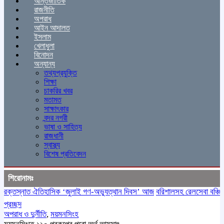
আন্তর্জাতিক
রাজনীতি
অপরাধ
আইন আদালত
ইসলাম
খেলাধুলা
বিনোদন
অন্যান্য
তথ্যপ্রযুক্তি
শিক্ষা
চাকরির খবর
মতামত
সাক্ষাৎকার
বন্দর নগরী
ভাষা ও সাহিত্য
রাজধানী
স্বাস্থ্য
বিশেষ প্রতিবেদন
শিরোনামঃ
তস্নাত ঐতিহাসিক ‌‘জুলাই গণ-অভ্যুত্থান দিবস’ আজ
বরিশালসহ রেলসেবা বঞ্চিত ১৬ 
প্রচ্ছদ
অপরাধ ও দুর্নীতি
,
ময়মনসিংহ