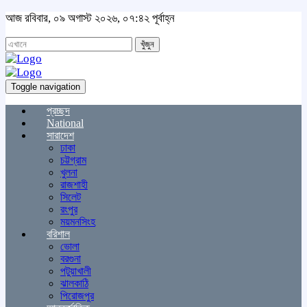
আজ রবিবার, ০৯ অগাস্ট ২০২৬, ০৭:৪২ পূর্বাহ্ন
খুঁজুন
Toggle navigation
প্রচ্ছদ
National
সারাদেশ
ঢাকা
চট্টগ্রাম
খুলনা
রাজশাহী
সিলেট
রংপুর
ময়মনসিংহ
বরিশাল
ভোলা
বরগুনা
পটুয়াখালী
ঝালকাঠি
পিরোজপুর