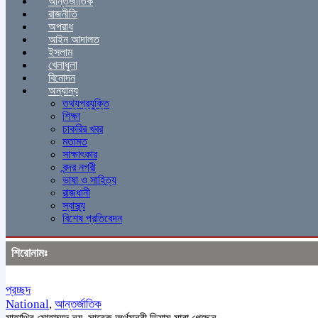
আন্তর্জাতিক
রাজনীতি
অপরাধ
আইন আদালত
ইসলাম
খেলাধুলা
বিনোদন
অন্যান্য
তথ্যপ্রযুক্তি
শিক্ষা
চাকরির খবর
মতামত
সাক্ষাৎকার
বন্দর নগরী
ভাষা ও সাহিত্য
রাজধানী
স্বাস্থ্য
বিশেষ প্রতিবেদন
শিরোনামঃ
প্রচ্ছদ
National
,
আন্তর্জাতিক