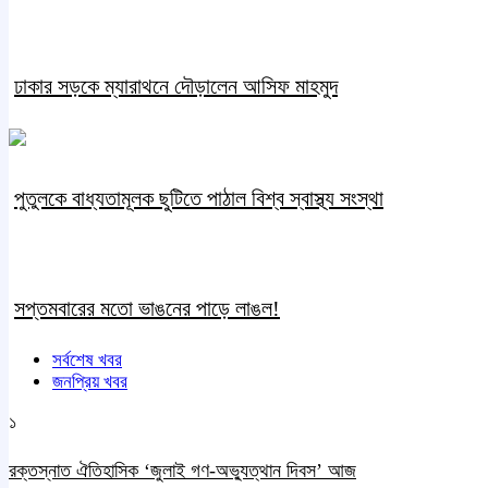
ঢাকার সড়কে ম্যারাথনে দৌড়ালেন আসিফ মাহমুদ
পুতুলকে বাধ্যতামূলক ছুটিতে পাঠাল বিশ্ব স্বাস্থ্য সংস্থা
সপ্তমবারের মতো ভাঙনের পাড়ে লাঙল!
সর্বশেষ খবর
জনপ্রিয় খবর
১
রক্তস্নাত ঐতিহাসিক ‌‘জুলাই গণ-অভ্যুত্থান দিবস’ আজ