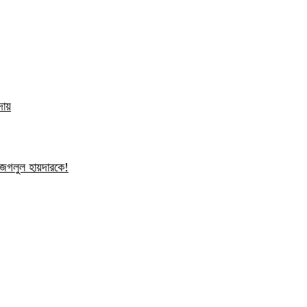
দায়
ন জগলুল হায়দারকে!