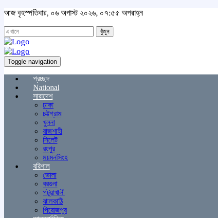
আজ বৃহস্পতিবার, ০৬ অগাস্ট ২০২৬, ০৭:৫৫ অপরাহ্ন
খুঁজুন
Toggle navigation
প্রচ্ছদ
National
সারাদেশ
ঢাকা
চট্টগ্রাম
খুলনা
রাজশাহী
সিলেট
রংপুর
ময়মনসিংহ
বরিশাল
ভোলা
বরগুনা
পটুয়াখালী
ঝালকাঠি
পিরোজপুর