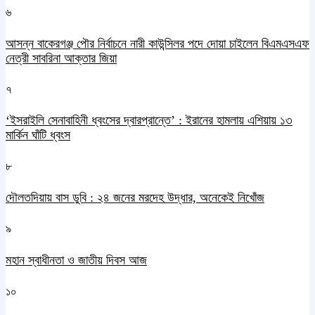
৬
আসন্ন বাকেরগঞ্জ পৌর নির্বাচনে নারী কাউন্সিলর পদে দোয়া চাইলেন বিএমএসএফ
নেত্রী সাবরিনা আক্তার জিয়া
৭
‘ইসরাইলি সেনাবাহিনী ধ্বংসের দ্বারপ্রান্তে’ : ইরানের হামলায় এশিয়ায় ১৩
মার্কিন ঘাঁটি ধ্বংস
৮
দৌলতদিয়ায় বাস ডুবি : ২৪ জনের মরদেহ উদ্ধার, অনেকেই নিখোঁজ
৯
মহান স্বাধীনতা ও জাতীয় দিবস আজ
১০