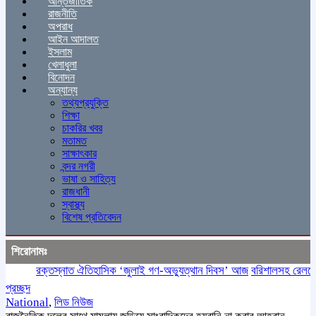
আন্তর্জাতিক
রাজনীতি
অপরাধ
আইন আদালত
ইসলাম
খেলাধুলা
বিনোদন
অন্যান্য
তথ্যপ্রযুক্তি
শিক্ষা
চাকরির খবর
মতামত
সাক্ষাৎকার
বন্দর নগরী
ভাষা ও সাহিত্য
রাজধানী
স্বাস্থ্য
বিশেষ প্রতিবেদন
শিরোনামঃ
রক্তস্নাত ঐতিহাসিক ‌‘জুলাই গণ-অভ্যুত্থান দিবস’ আজ
বরিশালসহ রেলসেবা বঞ
প্রচ্ছদ
National
,
লিড নিউজ