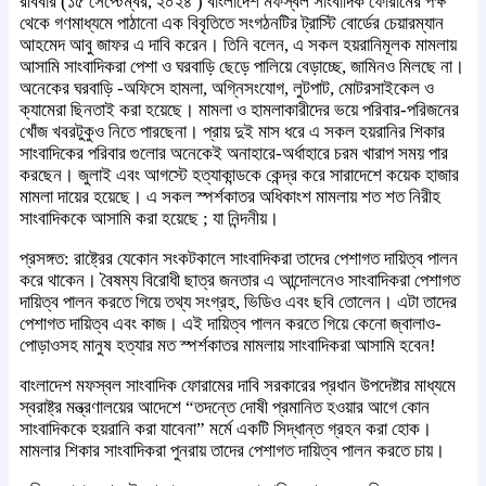
রবিবার (১৫ সেপ্টেম্বর, ২০২৪ ) বাংলাদেশ মফস্বল সাংবাদিক ফোরামের পক্ষ
থেকে গণমাধ্যমে পাঠানো এক বিবৃতিতে সংগঠনটির ট্রাস্টি বোর্ডের চেয়ারম্যান
আহমেদ আবু জাফর এ দাবি করেন। তিনি বলেন, এ সকল হয়রানিমূলক মামলায়
আসামি সাংবাদিকরা পেশা ও ঘরবাড়ি ছেড়ে পালিয়ে বেড়াচ্ছে, জামিনও মিলছে না।
অনেকের ঘরবাড়ি -অফিসে হামলা, অগ্নিসংযোগ, লুটপাট, মোটরসাইকেল ও
ক্যামেরা ছিনতাই করা হয়েছে। মামলা ও হামলাকারীদের ভয়ে পরিবার-পরিজনের
খোঁজ খবরটুকুও নিতে পারছেনা। প্রায় দুই মাস ধরে এ সকল হয়রানির শিকার
সাংবাদিকের পরিবার গুলোর অনেকেই অনাহারে-অর্ধাহারে চরম খারাপ সময় পার
করছেন। জুলাই এবং আগস্টে হত্যাকান্ডকে কেন্দ্র করে সারাদেশে কয়েক হাজার
মামলা দায়ের হয়েছে। এ সকল স্পর্শকাতর অধিকাংশ মামলায় শত শত নিরীহ
সাংবাদিককে আসামি করা হয়েছে ; যা নিন্দনীয়।
প্রসঙ্গত: রাষ্ট্রের যেকোন সংকটকালে সাংবাদিকরা তাদের পেশাগত দায়িত্ব পালন
করে থাকেন। বৈষম্য বিরোধী ছাত্র জনতার এ আন্দোলনেও সাংবাদিকরা পেশাগত
দায়িত্ব পালন করতে গিয়ে তথ্য সংগ্রহ, ভিডিও এবং ছবি তোলেন। এটা তাদের
পেশাগত দায়িত্ব এবং কাজ। এই দায়িত্ব পালন করতে গিয়ে কেনো জ্বালাও-
পোড়াওসহ মানুষ হত্যার মত স্পর্শকাতর মামলায় সাংবাদিকরা আসামি হবেন!
বাংলাদেশ মফস্বল সাংবাদিক ফোরামের দাবি সরকারের প্রধান উপদেষ্টার মাধ্যমে
স্বরাষ্ট্র মন্ত্রণালয়ের আদেশে “তদন্তে দোষী প্রমানিত হওয়ার আগে কোন
সাংবাদিককে হয়রানি করা যাবেনা” মর্মে একটি সিদ্ধান্ত গ্রহন করা হোক।
মামলার শিকার সাংবাদিকরা পুনরায় তাদের পেশাগত দায়িত্ব পালন করতে চায়।