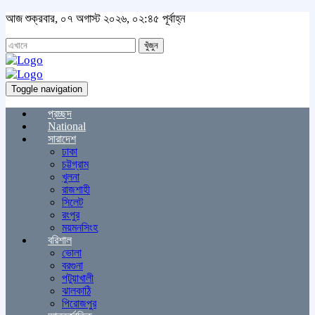
আজ শুক্রবার, ০৭ অগাস্ট ২০২৬, ০২:৪৫ পূর্বাহ্ন
খুঁজুন
Toggle navigation
প্রচ্ছদ
National
সারাদেশ
ঢাকা
চট্টগ্রাম
খুলনা
রাজশাহী
সিলেট
রংপুর
ময়মনসিংহ
বরিশাল
ভোলা
বরগুনা
পটুয়াখালী
ঝালকাঠি
পিরোজপুর