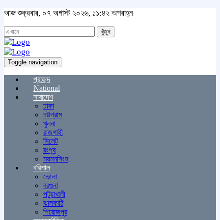
আজ শুক্রবার, ০৭ অগাস্ট ২০২৬, ১১:৪২ অপরাহ্ন
খুঁজুন
Toggle navigation
প্রচ্ছদ
National
সারাদেশ
ঢাকা
চট্টগ্রাম
খুলনা
রাজশাহী
সিলেট
রংপুর
ময়মনসিংহ
বরিশাল
ভোলা
বরগুনা
পটুয়াখালী
ঝালকাঠি
পিরোজপুর