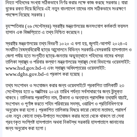
নিহত শহিদদের সংখ্যা সঠিকভাবে নির্ণয় করার লক্ষে কাজ করছে সরকার। যারা
বুকের রক্ত দিয়ে ছিনিয়ে এই নতুন বাংলাদেশ তাদের নাম সঠিকভাবে সংরক্ষণে
পদক্ষেপ নিয়েছে সরকার।
বৃহস্পতিবার (২৬ সেপ্টেম্বর) স্বরাষ্ট্র মন্ত্রণালয়ের জনসংযোগ কর্মকর্তা ফয়সল
হাসান এক বিজ্ঞপ্তিতে এ তথ্য নিশ্চিত করেছেন।
স্বরাষ্ট্র মন্ত্রণালয়ের তথ্য বিবরণী ১০২০ এ বলা হয়, জুলাই-আগস্ট ২০২৪-এ
সংঘটিত বৈষম্যবিরোধী ছাত্র আন্দোলনে বিভিন্ন সরকারি-বেসরকারি হাসপাতাল ও
জেলা পর্যায় হতে সংগৃহীত ছাত্র-জনতার অভ্যুত্থানে শহিদদের নামের খসড়া
তালিকা স্বাস্থ্য ও পরিবার কল্যাণ মন্ত্রণালয়ের স্বাস্থ্য সেবা বিভাগের ওয়েবসাইট:
www.hsd.gov.bd-এ এবং স্বাস্থ্য অধিদপ্তরের ওয়েবসাইট:
www.dghs.gov.bd-এ প্রকাশ করা হয়েছে।
তথ্য সংশোধন ও সংযোজন করার জন্য ওয়েবসাইটে প্রকাশিত তালিকাটি ২৩
সেপ্টেম্বর হতে ৬ অক্টোবর ২০২৪ তারিখ পর্যন্ত সর্বসাধারণের জন্য উন্মুক্ত
থাকবে। তালিকায় প্রকাশিত নাম, ঠিকানা ও অন্যান্য প্রাসঙ্গিক তথ্যাদি যাচাই,
সংশোধন ও পূর্ণাঙ্গ করতে শহিদ পরিবারের সদস্য, ওয়ারিশ ও প্রতিনিধিগণকে
অনুরোধ করা হলো। প্রকাশিত তালিকার বিষয়ে কারো কোনো মতামত, পরামর্শ
এবং নতুন কোনো তথ্য-উপাত্ত সংযোজন করার মতো থেকে থাকলে তা সেবা
গ্রহণকৃত সংশ্লিষ্ট হাসপাতাল অথবা নিকটস্থ সরকারি হাসপাতালে জানানোর
জন্য অনুরোধ করা হলো।