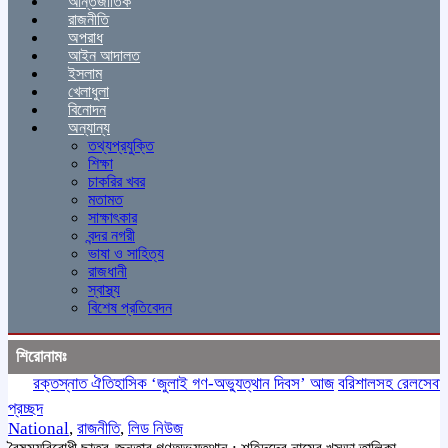
আন্তর্জাতিক
রাজনীতি
অপরাধ
আইন আদালত
ইসলাম
খেলাধুলা
বিনোদন
অন্যান্য
তথ্যপ্রযুক্তি
শিক্ষা
চাকরির খবর
মতামত
সাক্ষাৎকার
বন্দর নগরী
ভাষা ও সাহিত্য
রাজধানী
স্বাস্থ্য
বিশেষ প্রতিবেদন
শিরোনামঃ
রক্তস্নাত ঐতিহাসিক ‌‘জুলাই গণ-অভ্যুত্থান দিবস’ আজ
বরিশালসহ রেলসেবা বঞ্চি
প্রচ্ছদ
National
,
রাজনীতি
,
লিড নিউজ