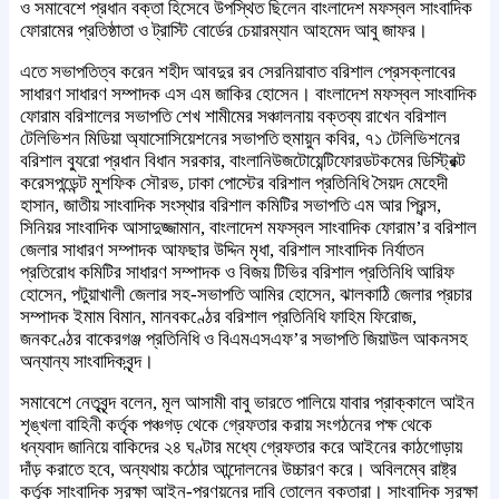
ও সমাবেশে প্রধান বক্তা হিসেবে উপস্থিত ছিলেন বাংলাদেশ মফস্বল সাংবাদিক
ফোরামের প্রতিষ্ঠাতা ও ট্রাস্টি বোর্ডের চেয়ারম্যান আহমেদ আবু জাফর।
এতে সভাপতিত্ব করেন শহীদ আবদুর রব সেরনিয়াবাত বরিশাল প্রেসক্লাবের
সাধারণ সাধারণ সম্পাদক এস এম জাকির হোসেন। বাংলাদেশ মফস্বল সাংবাদিক
ফোরাম বরিশালের সভাপতি শেখ শামীমের সঞ্চালনায় বক্তব্য রাখেন বরিশাল
টেলিভিশন মিডিয়া অ্যাসোসিয়েশনের সভাপতি হুমায়ুন কবির, ৭১ টেলিভিশনের
বরিশাল ব্যুরো প্রধান বিধান সরকার, বাংলানিউজটোয়েন্টিফোরডটকমের ডিস্ট্রিক্ট
করেসপন্ডেন্ট মুশফিক সৌরভ, ঢাকা পোস্টের বরিশাল প্রতিনিধি সৈয়দ মেহেদী
হাসান, জাতীয় সাংবাদিক সংস্থার বরিশাল কমিটির সভাপতি এম আর প্রিন্স,
সিনিয়র সাংবাদিক আসাদুজ্জামান, বাংলাদেশ মফস্বল সাংবাদিক ফোরাম’র বরিশাল
জেলার সাধারণ সম্পাদক আফছার উদ্দিন মৃধা, বরিশাল সাংবাদিক নির্যাতন
প্রতিরোধ কমিটির সাধারণ সম্পাদক ও বিজয় টিভির বরিশাল প্রতিনিধি আরিফ
হোসেন, পটুয়াখালী জেলার সহ-সভাপতি আমির হোসেন, ঝালকাঠি জেলার প্রচার
সম্পাদক ইমাম বিমান, মানবকণ্ঠের বরিশাল প্রতিনিধি ফাহিম ফিরোজ,
জনকণ্ঠের বাকেরগঞ্জ প্রতিনিধি ও বিএমএসএফ’র সভাপতি জিয়াউল আকনসহ
অন্যান্য সাংবাদিকবৃন্দ।
সমাবেশে নেতৃবৃন্দ বলেন, মূল আসামী বাবু ভারতে পালিয়ে যাবার প্রাক্কালে আইন
শৃঙ্খলা বাহিনী কর্তৃক পঞ্চগড় থেকে গ্রেফতার করায় সংগঠনের পক্ষ থেকে
ধন্যবাদ জানিয়ে বাকিদের ২৪ ঘণ্টার মধ্যে গ্রেফতার করে আইনের কাঠগোড়ায়
দাঁড় করাতে হবে, অন্যথায় কঠোর আন্দোলনের উচ্চারণ করে। অবিলম্বে রাষ্ট্র
কর্তৃক সাংবাদিক সুরক্ষা আইন-প্রণয়নের দাবি তোলেন বক্তারা। সাংবাদিক সুরক্ষা