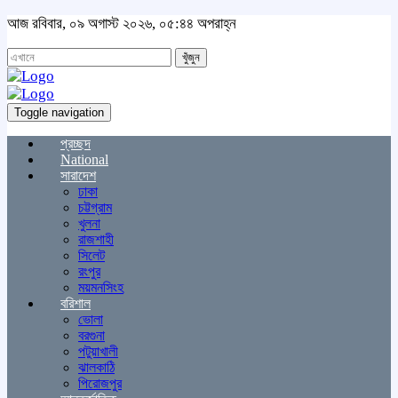
আজ রবিবার, ০৯ অগাস্ট ২০২৬, ০৫:৪৪ অপরাহ্ন
খুঁজুন
Toggle navigation
প্রচ্ছদ
National
সারাদেশ
ঢাকা
চট্টগ্রাম
খুলনা
রাজশাহী
সিলেট
রংপুর
ময়মনসিংহ
বরিশাল
ভোলা
বরগুনা
পটুয়াখালী
ঝালকাঠি
পিরোজপুর