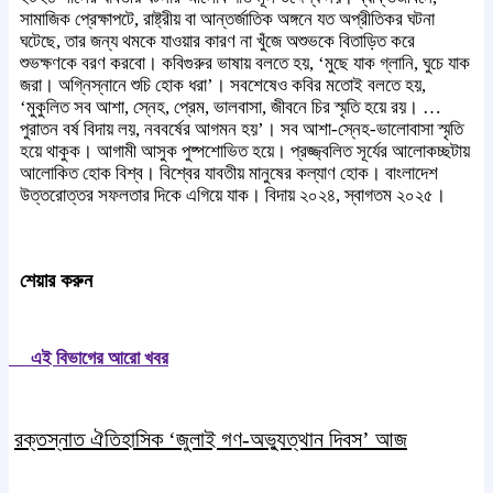
সামাজিক প্রেক্ষাপটে, রাষ্ট্রীয় বা আন্তর্জাতিক অঙ্গনে যত অপ্রীতিকর ঘটনা
ঘটেছে, তার জন্য থমকে যাওয়ার কারণ না খুঁজে অশুভকে বিতাড়িত করে
শুভক্ষণকে বরণ করবো। কবিগুরুর ভাষায় বলতে হয়, ‘মুছে যাক গ্লানি, ঘুচে যাক
জরা। অগ্নিস্নানে শুচি হোক ধরা’। সবশেষেও কবির মতোই বলতে হয়,
‘মুকুলিত সব আশা, স্নেহ, প্রেম, ভালবাসা, জীবনে চির স্মৃতি হয়ে রয়। …
পুরাতন বর্ষ বিদায় লয়, নববর্ষের আগমন হয়’। সব আশা-স্নেহ-ভালোবাসা স্মৃতি
হয়ে থাকুক। আগামী আসুক পুষ্পশোভিত হয়ে। প্রজ্জ্বলিত সূর্যের আলোকচ্ছটায়
আলোকিত হোক বিশ্ব। বিশ্বের যাবতীয় মানুষের কল্যাণ হোক। বাংলাদেশ
উত্তরোত্তর সফলতার দিকে এগিয়ে যাক। বিদায় ২০২৪, স্বাগতম ২০২৫।
শেয়ার করুন
এই বিভাগের আরো খবর
রক্তস্নাত ঐতিহাসিক ‌‘জুলাই গণ-অভ্যুত্থান দিবস’ আজ