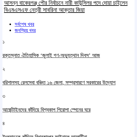
আসন্ন বাকেরগঞ্জ পৌর নির্বাচনে নারী কাউন্সিলর পদে দোয়া চাইলেন
বিএমএসএফ নেত্রী সাবরিনা আক্তার জিয়া
সর্বশেষ খবর
জনপ্রিয় খবর
১
রক্তস্নাত ঐতিহাসিক ‌‘জুলাই গণ-অভ্যুত্থান দিবস’ আজ
২
বরিশালসহ রেলসেবা বঞ্চিত ১৬ জেলা, সম্প্রসারণে সরকারের উদ্যোগ
৩
আর্জেন্টাইনদের কাঁদিয়ে বিশ্বকাপ শিরোপা স্পেনের ঘরে
৪
ইংল্যান্ডকে কাঁদিয়ে বিশ্বকাপের ফাইনালে আর্জেন্টিনা