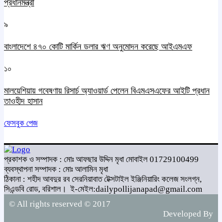
প্রধানমন্ত্রী
৯
বাংলাদেশে ৪৭০ কোটি মার্কিন ডলার ঋণ অনুমোদন করেছে আইএমএফ
১০
মালয়েশিয়ায় গবেষণায় রিসার্চ অ্যাওয়ার্ড পেলেন বিএমএসএফের আইটি প্রধান
তাওহীদ হাসান
ফেসবুক পেজ
প্রকাশক ও সম্পাদক : মোঃ আফছার উদ্দিন মৃধা মোবাইল 01729100499
ব্যবস্থাপনা সম্পাদক : মোঃ আলামিন মৃধা
ঠিকানা : শহীদ আবদুর রব সেরনিয়াবাত টেক্সটাইল ইঞ্জিনিয়ারিং কলেজ সংলগ্ন,
সিএন্ডবি রোড, বরিশাল।
ই-মেইল:dailypollijanapad@gmail.com
© All rights reserved © 2017
Developed By