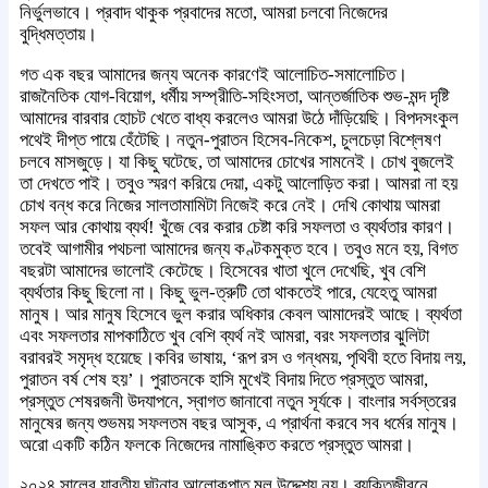
নির্ভুলভাবে। প্রবাদ থাকুক প্রবাদের মতো, আমরা চলবো নিজেদের
বুদ্ধিমত্তায়।
গত এক বছর আমাদের জন্য অনেক কারণেই আলোচিত-সমালোচিত।
রাজনৈতিক যোগ-বিয়োগ, ধর্মীয় সম্প্রীতি-সহিংসতা, আন্তর্জাতিক শুভ-মন্দ দৃষ্টি
আমাদের বারবার হোচট খেতে বাধ্য করলেও আমরা উঠে দাঁড়িয়েছি। বিপদসংকুল
পথেই দীপ্ত পায়ে হেঁটেছি। নতুন-পুরাতন হিসেব-নিকেশ, চুলচেড়া বিশ্লেষণ
চলবে মাসজুড়ে। যা কিছু ঘটেছে, তা আমাদের চোখের সামনেই। চোখ বুজলেই
তা দেখতে পাই। তবুও স্মরণ করিয়ে দেয়া, একটু আলোড়িত করা। আমরা না হয়
চোখ বন্ধ করে নিজের সালতামামিটা নিজেই করে নেই। দেখি কোথায় আমরা
সফল আর কোথায় ব্যর্থ! খুঁজে বের করার চেষ্টা করি সফলতা ও ব্যর্থতার কারণ।
তবেই আগামীর পথচলা আমাদের জন্য কণ্টকমুক্ত হবে। তবুও মনে হয়, বিগত
বছরটা আমাদের ভালোই কেটেছে। হিসেবের খাতা খুলে দেখেছি, খুব বেশি
ব্যর্থতার কিছু ছিলো না। কিছু ভুল-ত্রুটি তো থাকতেই পারে, যেহেতু আমরা
মানুষ। আর মানুষ হিসেবে ভুল করার অধিকার কেবল আমাদেরই আছে। ব্যর্থতা
এবং সফলতার মাপকাঠিতে খুব বেশি ব্যর্থ নই আমরা, বরং সফলতার ঝুলিটা
বরাবরই সমৃদ্ধ হয়েছে।কবির ভাষায়, ‘রূপ রস ও গন্ধময়, পৃথিবী হতে বিদায় লয়,
পুরাতন বর্ষ শেষ হয়’। পুরাতনকে হাসি মুখেই বিদায় দিতে প্রস্তুত আমরা,
প্রস্তুত শেষরজনী উদযাপনে, স্বাগত জানাবো নতুন সূর্যকে। বাংলার সর্বস্তরের
মানুষের জন্য শুভময় সফলতম বছর আসুক, এ প্রার্থনা করবে সব ধর্মের মানুষ।
অরো একটি কঠিন ফলকে নিজেদের নামাঙ্কিত করতে প্রস্তুত আমরা।
২০২৪ সালের যাবতীয় ঘটনার আলোকপাত মূল উদ্দেশ্য নয়। ব্যক্তিজীবনে,