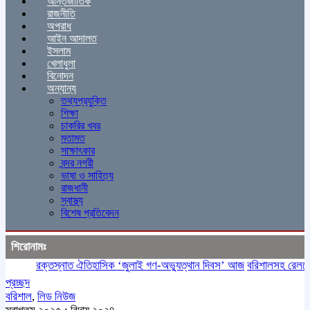
আন্তর্জাতিক
রাজনীতি
অপরাধ
আইন আদালত
ইসলাম
খেলাধুলা
বিনোদন
অন্যান্য
তথ্যপ্রযুক্তি
শিক্ষা
চাকরির খবর
মতামত
সাক্ষাৎকার
বন্দর নগরী
ভাষা ও সাহিত্য
রাজধানী
স্বাস্থ্য
বিশেষ প্রতিবেদন
শিরোনামঃ
রক্তস্নাত ঐতিহাসিক ‌‘জুলাই গণ-অভ্যুত্থান দিবস’ আজ
বরিশালসহ রেলসেবা বঞ
প্রচ্ছদ
বরিশাল
,
লিড নিউজ