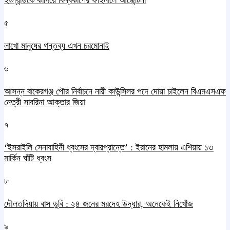
৫
লাখো মানুষের গন্তব্য এখন চরমোনাই
৬
আসন্ন বাকেরগঞ্জ পৌর নির্বাচনে নারী কাউন্সিলর পদে দোয়া চাইলেন বিএমএসএফ
নেত্রী সাবরিনা আক্তার জিয়া
৭
‘ইসরাইলি সেনাবাহিনী ধ্বংসের দ্বারপ্রান্তে’ : ইরানের হামলায় এশিয়ায় ১৩
মার্কিন ঘাঁটি ধ্বংস
৮
দৌলতদিয়ায় বাস ডুবি : ২৪ জনের মরদেহ উদ্ধার, অনেকেই নিখোঁজ
৯