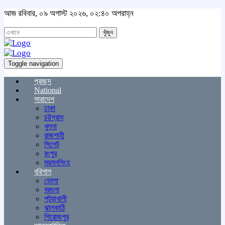
আজ রবিবার, ০৯ অগাস্ট ২০২৬, ০২:৪০ অপরাহ্ন
খুঁজুন
Toggle navigation
প্রচ্ছদ
National
সারাদেশ
ঢাকা
চট্টগ্রাম
খুলনা
রাজশাহী
সিলেট
রংপুর
ময়মনসিংহ
বরিশাল
ভোলা
বরগুনা
পটুয়াখালী
ঝালকাঠি
পিরোজপুর