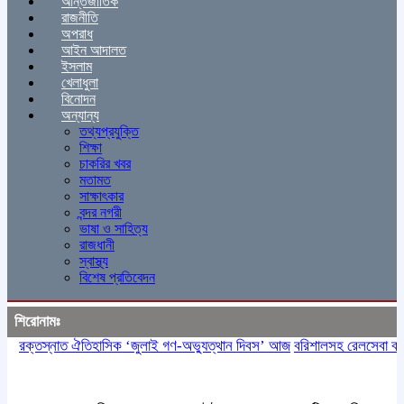
আন্তর্জাতিক
রাজনীতি
অপরাধ
আইন আদালত
ইসলাম
খেলাধুলা
বিনোদন
অন্যান্য
তথ্যপ্রযুক্তি
শিক্ষা
চাকরির খবর
মতামত
সাক্ষাৎকার
বন্দর নগরী
ভাষা ও সাহিত্য
রাজধানী
স্বাস্থ্য
বিশেষ প্রতিবেদন
শিরোনামঃ
রক্তস্নাত ঐতিহাসিক ‌‘জুলাই গণ-অভ্যুত্থান দিবস’ আজ
বরিশালসহ রেলসেবা বঞ্চিত