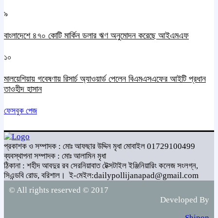
৯
বাংলাদেশে ৪৭০ কোটি মার্কিন ডলার ঋণ অনুমোদন করেছে আইএমএফ
১০
মালয়েশিয়ায় গবেষণায় রিসার্চ অ্যাওয়ার্ড পেলেন বিএমএসএফের আইটি প্রধান
তাওহীদ হাসান
ফেসবুক পেজ
প্রকাশক ও সম্পাদক : মোঃ আফছার উদ্দিন মৃধা মোবাইল 01729100499
ব্যবস্থাপনা সম্পাদক : মোঃ আলামিন মৃধা
ঠিকানা : শহীদ আবদুর রব সেরনিয়াবাত টেক্সটাইল ইঞ্জিনিয়ারিং কলেজ সংলগ্ন,
সিএন্ডবি রোড, বরিশাল।
ই-মেইল:dailypollijanapad@gmail.com
© All rights reserved © 2017
Developed By
Shipon