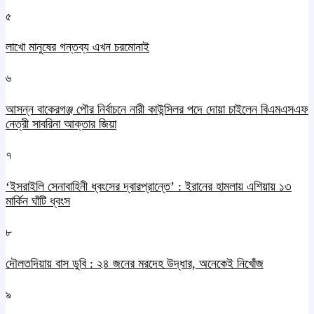
৫
লাখো মানুষের গন্তব্য এখন চরমোনাই
৬
আসন্ন বাকেরগঞ্জ পৌর নির্বাচনে নারী কাউন্সিলর পদে দোয়া চাইলেন বিএমএসএফ
নেত্রী সাবরিনা আক্তার জিয়া
৭
‘ইসরাইলি সেনাবাহিনী ধ্বংসের দ্বারপ্রান্তে’ : ইরানের হামলায় এশিয়ায় ১৩
মার্কিন ঘাঁটি ধ্বংস
৮
দৌলতদিয়ায় বাস ডুবি : ২৪ জনের মরদেহ উদ্ধার, অনেকেই নিখোঁজ
৯