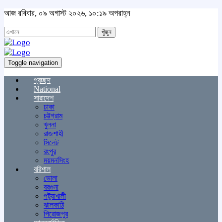
আজ রবিবার, ০৯ অগাস্ট ২০২৬, ১০:১৯ অপরাহ্ন
খুঁজুন
Toggle navigation
প্রচ্ছদ
National
সারাদেশ
ঢাকা
চট্টগ্রাম
খুলনা
রাজশাহী
সিলেট
রংপুর
ময়মনসিংহ
বরিশাল
ভোলা
বরগুনা
পটুয়াখালী
ঝালকাঠি
পিরোজপুর