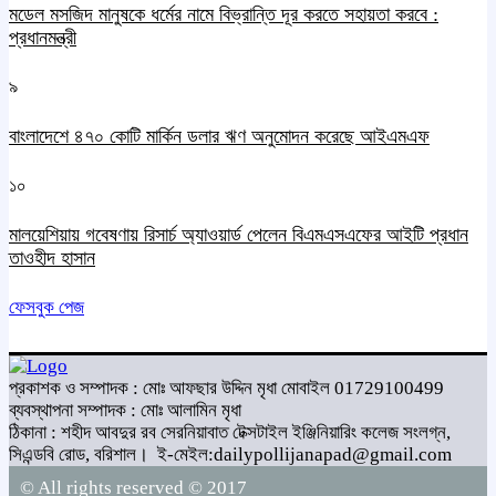
মডেল মসজিদ মানুষকে ধর্মের নামে বিভ্রান্তি দূর করতে সহায়তা করবে :
প্রধানমন্ত্রী
৯
বাংলাদেশে ৪৭০ কোটি মার্কিন ডলার ঋণ অনুমোদন করেছে আইএমএফ
১০
মালয়েশিয়ায় গবেষণায় রিসার্চ অ্যাওয়ার্ড পেলেন বিএমএসএফের আইটি প্রধান
তাওহীদ হাসান
ফেসবুক পেজ
প্রকাশক ও সম্পাদক : মোঃ আফছার উদ্দিন মৃধা মোবাইল 01729100499
ব্যবস্থাপনা সম্পাদক : মোঃ আলামিন মৃধা
ঠিকানা : শহীদ আবদুর রব সেরনিয়াবাত টেক্সটাইল ইঞ্জিনিয়ারিং কলেজ সংলগ্ন,
সিএন্ডবি রোড, বরিশাল।
ই-মেইল:dailypollijanapad@gmail.com
© All rights reserved © 2017