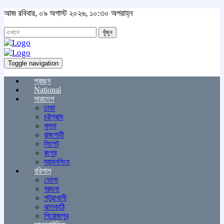
আজ রবিবার, ০৯ অগাস্ট ২০২৬, ১০:৩০ অপরাহ্ন
খুঁজুন
Toggle navigation
প্রচ্ছদ
National
সারাদেশ
ঢাকা
চট্টগ্রাম
খুলনা
রাজশাহী
সিলেট
রংপুর
ময়মনসিংহ
বরিশাল
ভোলা
বরগুনা
পটুয়াখালী
ঝালকাঠি
পিরোজপুর