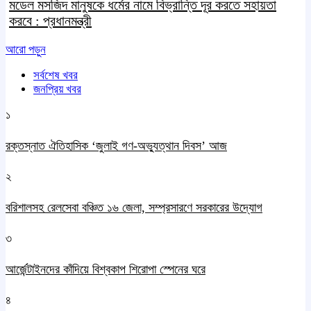
মডেল মসজিদ মানুষকে ধর্মের নামে বিভ্রান্তি দূর করতে সহায়তা
করবে : প্রধানমন্ত্রী
আরো পড়ুন
সর্বশেষ খবর
জনপ্রিয় খবর
১
রক্তস্নাত ঐতিহাসিক ‌‘জুলাই গণ-অভ্যুত্থান দিবস’ আজ
২
বরিশালসহ রেলসেবা বঞ্চিত ১৬ জেলা, সম্প্রসারণে সরকারের উদ্যোগ
৩
আর্জেন্টাইনদের কাঁদিয়ে বিশ্বকাপ শিরোপা স্পেনের ঘরে
৪