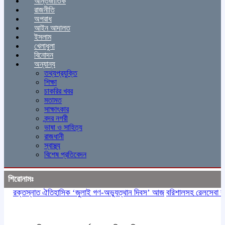
আন্তর্জাতিক
রাজনীতি
অপরাধ
আইন আদালত
ইসলাম
খেলাধুলা
বিনোদন
অন্যান্য
তথ্যপ্রযুক্তি
শিক্ষা
চাকরির খবর
মতামত
সাক্ষাৎকার
বন্দর নগরী
ভাষা ও সাহিত্য
রাজধানী
স্বাস্থ্য
বিশেষ প্রতিবেদন
শিরোনামঃ
রক্তস্নাত ঐতিহাসিক ‌‘জুলাই গণ-অভ্যুত্থান দিবস’ আজ
বরিশালসহ রেলসেবা বঞ্চি