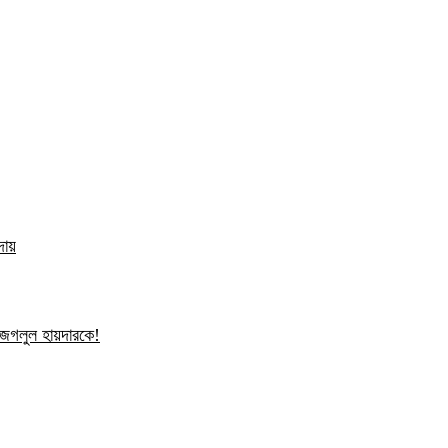
দায়
ন জগলুল হায়দারকে!