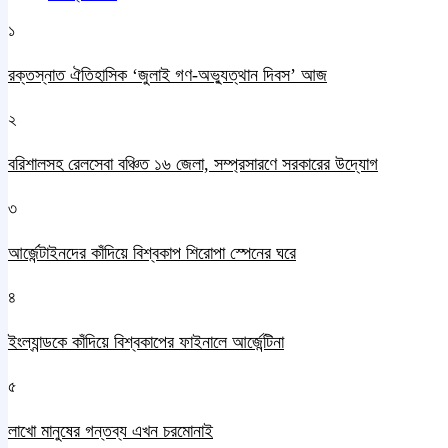
১
রক্তস্নাত ঐতিহাসিক ‌‘জুলাই গণ-অভ্যুত্থান দিবস’ আজ
২
বরিশালসহ রেলসেবা বঞ্চিত ১৬ জেলা, সম্প্রসারণে সরকারের উদ্যোগ
৩
আর্জেন্টাইনদের কাঁদিয়ে বিশ্বকাপ শিরোপা স্পেনের ঘরে
৪
ইংল্যান্ডকে কাঁদিয়ে বিশ্বকাপের ফাইনালে আর্জেন্টিনা
৫
লাখো মানুষের গন্তব্য এখন চরমোনাই