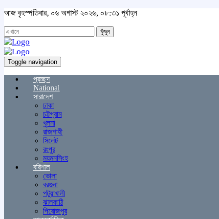
আজ বৃহস্পতিবার, ০৬ অগাস্ট ২০২৬, ০৮:৩১ পূর্বাহ্ন
খুঁজুন
Toggle navigation
প্রচ্ছদ
National
সারাদেশ
ঢাকা
চট্টগ্রাম
খুলনা
রাজশাহী
সিলেট
রংপুর
ময়মনসিংহ
বরিশাল
ভোলা
বরগুনা
পটুয়াখালী
ঝালকাঠি
পিরোজপুর