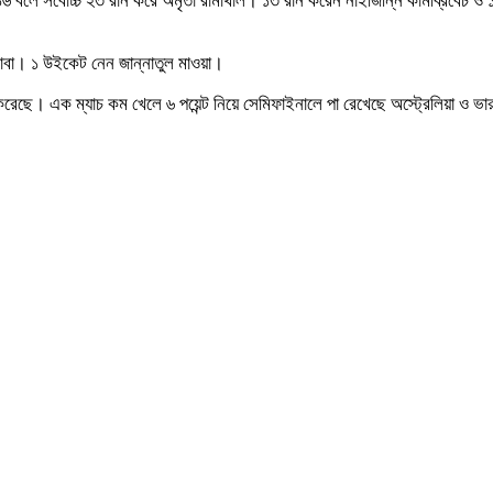
১৬ বলে সর্বোচ্চ ২৩ রান করে অমৃতা রামাথাল। ১৩ রান করেন নাইজিন্নি কামব্রিবেচ ও
োবা। ১ উইকেট নেন জান্নাতুল মাওয়া।
 শেষ করেছে। এক ম্যাচ কম খেলে ৬ পয়েন্ট নিয়ে সেমিফাইনালে পা রেখেছে অস্ট্রেলিয়া ও ভ