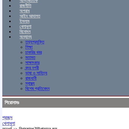
আন্তর্জাতিক
রাজনীতি
অপরাধ
আইন আদালত
ইসলাম
খেলাধুলা
বিনোদন
অন্যান্য
তথ্যপ্রযুক্তি
শিক্ষা
চাকরির খবর
মতামত
সাক্ষাৎকার
বন্দর নগরী
ভাষা ও সাহিত্য
রাজধানী
স্বাস্থ্য
বিশেষ প্রতিবেদন
শিরোনামঃ
প্রচ্ছদ
খেলাধুলা