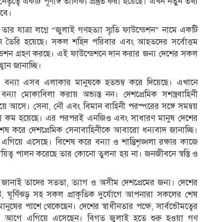
নেতৃত্বে একটি পূর্ণাঙ্গ তালিকা প্রস্তুত করা হয়েছে। এখন নতুন তথ্য
কবে।
ার যাত্রা লগ্নে “জুলাই গণহত্যা স্মৃতি ফাউন্ডেশন” নামে একটি
েশন তৈরি হয়েছে। সকল শহিদ পরিবার এবং আহতদের সর্বোত্তম
ন্ডেশন গ্রহণ করছে। এই ফাউন্ডেশনে দান করার জন্য দেশের সকল
ান জানাচ্ছি।
িক বন্যা এসব এলাকার মানুষকে হতভম্ব করে দিয়েছে। এখানে
যা মোকাবিলা করায় অভ্যস্ত নন। দেশপ্রেমিক সশস্ত্রবাহিনী
গিয়ে আসে। সেনা, নৌ এবং বিমান বাহিনী পরস্পরের সঙ্গে সমন্বয়
োগ কম হয়েছে। এর পরপরই এনজিও এবং সাধারণ মানুষ দেশের
 করে দেশপ্রেমিক সেনাবাহিনীকে আবারো ধন্যবাদ জানাচ্ছি।
গিয়ে এসেছে। বিশেষ করে বন্যা ও শান্তিশৃঙ্খলা রক্ষার কাজে
িত্ব পালন করেছে তার কোনো তুলনা হয় না। জনজীবনে স্বস্তি ও
দ জানাই তাদের সততা, ত্যাগ ও অসীম দেশপ্রেমের জন্য। দেশের
ষ্টি, ঘূর্ণিঝড় সহ সকল প্রাকৃতিক দুর্যোগে আপনারা সকলের শেষ
র মানুষের পাশে থেকেছেন। দেশের স্বাধীনতার পক্ষে, সার্বভৌমত্বের
ার আগে এগিয়ে এসেছেন। বিগত জুলাই হতে শুরু হওয়া গণ