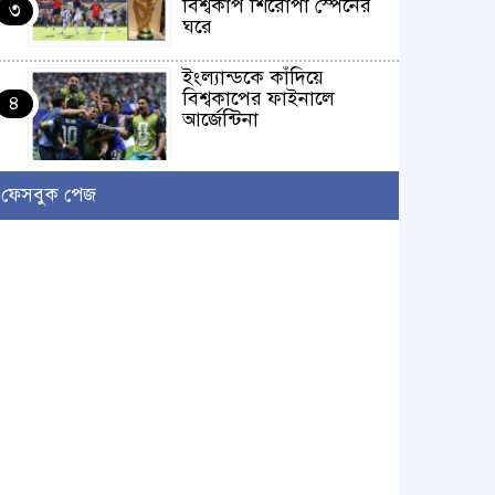
বিশ্বকাপ শিরোপা স্পেনের
৩
ঘরে
ইংল্যান্ডকে কাঁদিয়ে
বিশ্বকাপের ফাইনালে
৪
আর্জেন্টিনা
লাখো মানুষের গন্তব্য এখন
ফেসবুক পেজ
চরমোনাই
৫
আসন্ন বাকেরগঞ্জ পৌর
নির্বাচনে নারী কাউন্সিলর
৬
পদে দোয়া চাইলেন
বিএমএসএফ নেত্রী সাবরিনা
আক্তার জিয়া
‘ইসরাইলি সেনাবাহিনী
ধ্বংসের দ্বারপ্রান্তে’ : ইরানের
৭
হামলায় এশিয়ায় ১৩ মার্কিন
ঘাঁটি ধ্বংস