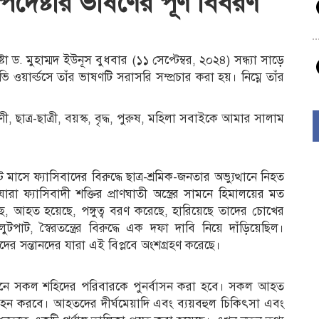
উপদেষ্টার ভাষণের পূর্ণ বিবরণ
ষ্টা ড. মুহাম্মদ ইউনূস বুধবার (১১ সেপ্টেম্বর, ২০২৪) সন্ধ্যা সাড়ে
ওয়ার্ল্ডসে তাঁর ভাষণটি সরাসরি সম্প্রচার করা হয়। নিম্নে তাঁর
, ছাত্র-ছাত্রী, বয়স্ক, বৃদ্ধ, পুরুষ, মহিলা সবাইকে আমার সালাম
 মাসে ফ্যাসিবাদের বিরুদ্ধে ছাত্র-শ্রমিক-জনতার অভ্যুত্থানে নিহত
 ফ্যাসিবাদী শক্তির প্রাণঘাতী অস্ত্রের সামনে হিমালয়ের মত
েছে, আহত হয়েছে, পঙ্গুত্ব বরণ করেছে, হারিয়েছে তাদের চোখের
টপাট, স্বৈরতন্ত্রের বিরুদ্ধে এক দফা দাবি নিয়ে দাঁড়িয়েছিল।
ের সন্তানদের যারা এই বিপ্লবে অংশগ্রহণ করেছে।
থানে সকল শহিদের পরিবারকে পুনর্বাসন করা হবে। সকল আহত
কার বহন করবে। আহতদের দীর্ঘমেয়াদি এবং ব্যয়বহুল চিকিৎসা এবং