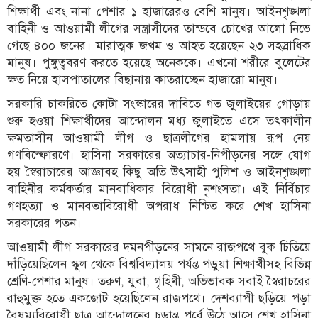
শিক্ষার্থী এবং নানা পেশার ১ হাজারেরও বেশি মানুষ। আইনশৃঙ্খলা
বাহিনী ও আওয়ামী লীগের সন্ত্রাসীদের তান্ডবে চোখের আলো নিভে
গেছে ৪০০ জনের। মারাত্মক জখম ও আহত হয়েছেন ২৩ সহস্রাধিক
মানুষ। পুঙ্গুত্ববরণ করতে হয়েছে অনেককে। এখনো শরীরে বুলেটের
ক্ষত নিয়ে হাসপাতালের বিছানায় কাতরাচ্ছেন হাজারো মানুষ।
সরকারি চাকরিতে কোটা সংস্কারের দাবিতে গত জুলাইয়ের গোড়ায়
শুরু হওয়া শিক্ষার্থীদের আন্দোলন মধ্য জুলাইতে এসে তৎকালীন
ক্ষমতাসীন আওয়ামী লীগ ও ছাত্রলীগের হামলায় রূপ নেয়
গণবিস্ফোরণে। হাসিনা সরকারের অত্যাচার-নিপীড়নের সঙ্গে যোগ
হয় স্বৈরাচারের আজ্ঞাবহ কিছু অতি উৎসাহী পুলিশ ও আইনশৃঙ্খলা
বাহিনীর কর্মকর্তার মানবাধিকার বিরোধী নৃশংসতা। এই নির্বিচার
গণহত্যা ও মানবতাবিরোধী অপরাধ নিশ্চিত করে শেখ হাসিনা
সরকারের পতন।
আওয়ামী লীগ সরকারের দমনপীড়নের সামনে রাজপথে বুক চিতিয়ে
দাঁড়িয়েছিলেন স্কুল থেকে বিশ্ববিদ্যালয় পর্যন্ত পড়ুয়া শিক্ষার্থীসহ বিভিন্ন
শ্রেণি-পেশার মানুষ। তরুণ, যুবা, গৃহিণী, অভিভাবক সবাই স্বৈরাচরের
রাহুমুক্ত হতে একজোট হয়েছিলেন রাজপথে। দেশব্যাপী ছড়িয়ে পড়া
বৈষম্যবিরোধী ছাত্র আন্দোলনের চূড়ান্ত পর্বে উঠে আসে শেখ হাসিনা