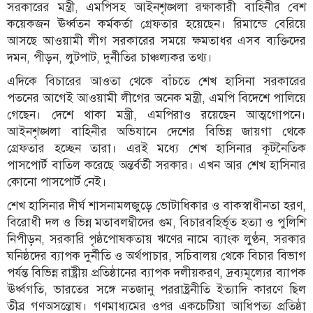
সরকারের মন্ত্রী, এমপিসহ আইনশৃঙ্খলা রক্ষাকারী বাহিনীর বেশ
কয়েকজন ঊর্ধ্বতন কর্মকর্তা গ্রেফতার হয়েছেন। রিমান্ডে বেরিয়ে
আসছে আওয়ামী লীগ সরকারের সময়ে ক্ষমতাধর এসব ব্যক্তিদের
দমন, পীড়ন, লুটপাট, দুর্নীতির চাঞ্চল্যকর তথ্য।
এদিকে বিচারের আওতা থেকে বাঁচতে শেখ হাসিনা সরকারের
পতনের আগেই আওয়ামী লীগের অনেক মন্ত্রী, এমপি বিদেশে পালিয়ে
গেছেন। দেশে থাকা মন্ত্রী, এমপিরাও রয়েছেন আত্মগোপনে।
আইনশৃঙ্খলা বাহিনীর অভিযানে দেশের বিভিন্ন জায়গা থেকে
গ্রেফতার হচ্ছেন তারা। এরই মধ্যে শেখ হাসিনার কূটনৈতিক
পাসপোর্ট বাতিল করেছে অন্তর্বর্তী সরকার। এখন আর শেখ হাসিনার
কোনো পাসপোর্ট নেই।
শেখ হাসিনার দীর্ঘ শাসনামলজুড়ে ভোটাধিকার ও বাকস্বাধীনতা হরণ,
বিরোধী দল ও ভিন্ন মতাবলম্বীদের গুম, বিচারবহির্ভূত হত্যা ও পুলিশি
নিপীড়ন, সরকারি পৃষ্ঠপোষকতায় ঋণের নামে ব্যাংক লুণ্ঠন, সরকার
ঘনিষ্ঠদের ব্যাপক দুর্নীতি ও অর্থপাচার, সচিবালয় থেকে বিচার বিভাগ
পর্যন্ত বিভিন্ন রাষ্ট্রীয় প্রতিষ্ঠানের ব্যাপক দলীয়করণ, দ্রব্যমূল্যের ব্যাপক
ঊর্ধ্বগতি, ভারতের সঙ্গে নতজানু পররাষ্ট্রনীতি ইত্যাদি কারণে ছিল
তীব্র গণঅসন্তোষ। গণমাধ্যমের ওপর একচেটিয়া আধিপত্য প্রতিষ্ঠা