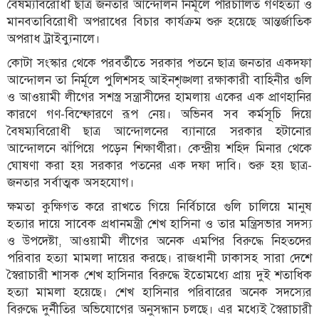
বৈষম্যবিরোধী ছাত্র জনতার আন্দোলন নির্মূলে পরিচালিত গণহত্যা ও
মানবতাবিরোধী অপরাধের বিচার কার্যক্রম শুরু হয়েছে আন্তর্জাতিক
অপরাধ ট্রাইব্যুনালে।
কোটা সংস্কার থেকে পরবর্তীতে সরকার পতনে ছাত্র জনতার একদফা
আন্দোলন তা নির্মূলে পুলিশসহ আইনশৃঙ্খলা রক্ষাকারী বাহিনীর গুলি
ও আওয়ামী লীগের সশস্ত্র সন্ত্রাসীদের হামলায় একের এক প্রাণহানির
কারণে গণ-বিস্ফোরণে রূপ নেয়। অভিনব সব কর্মসূচি দিয়ে
বৈষম্যবিরোধী ছাত্র আন্দোলনের ব্যানারে সরকার হটানোর
আন্দোলনে ঝাঁপিয়ে পড়েন শিক্ষার্থীরা। কেন্দ্রীয় শহিদ মিনার থেকে
ঘোষণা করা হয় সরকার পতনের এক দফা দাবি। শুরু হয় ছাত্র-
জনতার সর্বাত্মক অসহযোগ।
ক্ষমতা কুক্ষিগত করে রাখতে গিয়ে নির্বিচারে গুলি চালিয়ে মানুষ
হত্যার দায়ে সাবেক প্রধানমন্ত্রী শেখ হাসিনা ও তার মন্ত্রিসভার সদস্য
ও উপদেষ্টা, আওয়ামী লীগের অনেক এমপির বিরুদ্ধে নিহতদের
পরিবার হত্যা মামলা দায়ের করছে। রাজধানী ঢাকাসহ সারা দেশে
স্বৈরাচারী শাসক শেখ হাসিনার বিরুদ্ধে ইতোমধ্যে প্রায় দুই শতাধিক
হত্যা মামলা হয়েছে। শেখ হাসিনার পরিবারের অনেক সদস্যের
বিরুদ্ধে দুর্নীতির অভিযোগের অনুসন্ধান চলছে। এর মধ্যেই স্বৈরাচারী