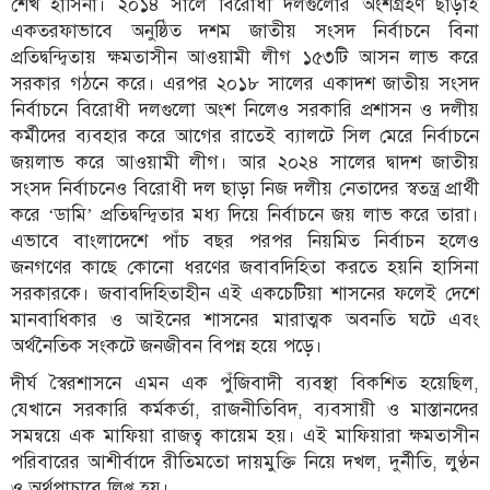
শেখ হাসিনা। ২০১৪ সালে বিরোধী দলগুলোর অংশগ্রহণ ছাড়াই
একতরফাভাবে অনুষ্ঠিত দশম জাতীয় সংসদ নির্বাচনে বিনা
প্রতিদ্বন্দ্বিতায় ক্ষমতাসীন আওয়ামী লীগ ১৫৩টি আসন লাভ করে
সরকার গঠনে করে। এরপর ২০১৮ সালের একাদশ জাতীয় সংসদ
নির্বাচনে বিরোধী দলগুলো অংশ নিলেও সরকারি প্রশাসন ও দলীয়
কর্মীদের ব্যবহার করে আগের রাতেই ব্যালটে সিল মেরে নির্বাচনে
জয়লাভ করে আওয়ামী লীগ। আর ২০২৪ সালের দ্বাদশ জাতীয়
সংসদ নির্বাচনেও বিরোধী দল ছাড়া নিজ দলীয় নেতাদের স্বতন্ত্র প্রার্থী
করে ‘ডামি’ প্রতিদ্বন্দ্বিতার মধ্য দিয়ে নির্বাচনে জয় লাভ করে তারা।
এভাবে বাংলাদেশে পাঁচ বছর পরপর নিয়মিত নির্বাচন হলেও
জনগণের কাছে কোনো ধরণের জবাবদিহিতা করতে হয়নি হাসিনা
সরকারকে। জবাবদিহিতাহীন এই একচেটিয়া শাসনের ফলেই দেশে
মানবাধিকার ও আইনের শাসনের মারাত্মক অবনতি ঘটে এবং
অর্থনৈতিক সংকটে জনজীবন বিপন্ন হয়ে পড়ে।
দীর্ঘ স্বৈরশাসনে এমন এক পুঁজিবাদী ব্যবস্থা বিকশিত হয়েছিল,
যেখানে সরকারি কর্মকর্তা, রাজনীতিবিদ, ব্যবসায়ী ও মাস্তানদের
সমন্বয়ে এক মাফিয়া রাজত্ব কায়েম হয়। এই মাফিয়ারা ক্ষমতাসীন
পরিবারের আশীর্বাদে রীতিমতো দায়মুক্তি নিয়ে দখল, দুর্নীতি, লুণ্ঠন
ও অর্থপাচারে লিপ্ত হয়।