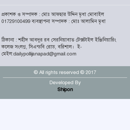
আসন্ন বাকেরগঞ্জ পৌর নির্বাচনে
প্রকাশক ও সম্পাদক : মোঃ আফছার উদ্দিন মৃধা মোবাইল
নারী কাউন্সিলর পদে দোয়া চাইলেন
৬
01729100499 ব্যবস্থাপনা সম্পাদক : মোঃ আলামিন মৃধা
বিএমএসএফ নেত্রী সাবরিনা
আক্তার জিয়া
ঠিকানা : শহীদ আবদুর রব সেরনিয়াবাত টেক্সটাইল ইঞ্জিনিয়ারিং
‘ইসরাইলি সেনাবাহিনী ধ্বংসের
কলেজ সংলগ্ন, সিএন্ডবি রোড, বরিশাল।
ই-
দ্বারপ্রান্তে’ : ইরানের হামলায়
৭
মেইল:dailypollijanapad@gmail.com
এশিয়ায় ১৩ মার্কিন ঘাঁটি ধ্বংস
© All rights reserved © 2017
দৌলতদিয়ায় বাস ডুবি : ২৪ জনের
মরদেহ উদ্ধার, অনেকেই নিখোঁজ
৮
Developed By
Shipon
মহান স্বাধীনতা ও জাতীয় দিবস
আজ
৯