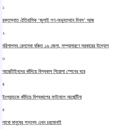
১
রক্তস্নাত ঐতিহাসিক ‌‘জুলাই গণ-অভ্যুত্থান দিবস’ আজ
২
বরিশালসহ রেলসেবা বঞ্চিত ১৬ জেলা, সম্প্রসারণে সরকারের উদ্যোগ
৩
আর্জেন্টাইনদের কাঁদিয়ে বিশ্বকাপ শিরোপা স্পেনের ঘরে
৪
ইংল্যান্ডকে কাঁদিয়ে বিশ্বকাপের ফাইনালে আর্জেন্টিনা
৫
লাখো মানুষের গন্তব্য এখন চরমোনাই