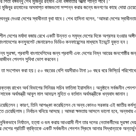
িতা বঙ্গবন্ধু শেখ মুজিবুর রহমান এবং বঙ্গমাতার আত্মা শান্তি পাবে।’
্ধু শেখ মুজিবুর রহমানের অসমাপ্ত কাজগুলো সম্পন্ন করার জন্যে জনগণের কাছে দোয়া চেয়
ধুর দেওয়া দেশের স্বাধীনতা বৃথা যাবে। শেখ হাসিনা বলেন, ‘আমরা দেশের স্বাধীনতাকে ব্য
ন্নয়নশীল দেশের মর্যাদা বজায় রেখে একটি উন্নত ও সমৃদ্ধ দেশের দিকে অগ্রসর হওয়ার অঙ্গ
াংলাদেশের কনস্যুলেট জেনারেলও ভিডিও কনফারেন্সের মাধ্যমে ইভেন্টে যুক্ত হন।
ন্য সুরক্ষা, প্রবাসী বাংলাদেশিদের জন্য প্রবাসী এবং দেশের নিম্ন আয়ের জনগোষ্ঠীর 
 আজীবন পেনশন সুবিধা ভোগ করবেন।
রে তা সংশোধন করা হয়। ৫০ বছরের বেশি বয়সীরাও টানা ১০ বছর ধরে কিস্তিÍ পরিশোধের 
গত বক্তব্য রাখেন অর্থ বিভাগের সিনিয়র সচিব ফাতিমা ইয়াসমিন। অনুষ্ঠানে সর্বজনীন পেন
বেক অর্থমন্ত্রী আবুল মাল আবদুল মুহিত ও বর্তমান অর্থমন্ত্রীকে ধন্যবাদ জানান।
লতে চেয়েছিলেন। কারণ, তিনি আশঙ্কা করেছিলেন যে অন্য কোনও সরকার এই জাতীয় কর্ম
তে চেয়েছিলাম। নির্বাচন ঘনিয়ে আসছে। আমরা ক্ষমতায় আসলে ভালো হবে, অন্যথায় এ
ষিকভাবে নির্যাতন, হত্যা ও গুম করায় আওয়ামী লীগ তার দলের নেতাকর্মীদের সুরক্ষা
ে দেশের প্রতিটি ব্যক্তিকে একটি সর্বজনীন পেনশন স্কিমে আনার সিদ্ধান্তকে অন্তর্ভ