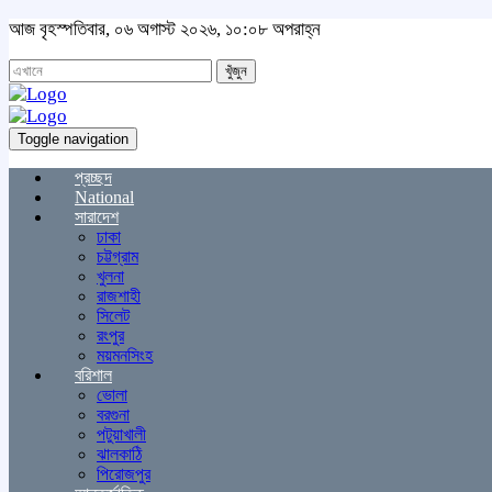
আজ বৃহস্পতিবার, ০৬ অগাস্ট ২০২৬, ১০:০৮ অপরাহ্ন
খুঁজুন
Toggle navigation
প্রচ্ছদ
National
সারাদেশ
ঢাকা
চট্টগ্রাম
খুলনা
রাজশাহী
সিলেট
রংপুর
ময়মনসিংহ
বরিশাল
ভোলা
বরগুনা
পটুয়াখালী
ঝালকাঠি
পিরোজপুর