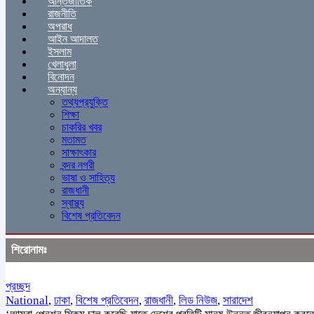
আন্তর্জাতিক
রাজনীতি
অপরাধ
আইন আদালত
ইসলাম
খেলাধুলা
বিনোদন
অন্যান্য
তথ্যপ্রযুক্তি
শিক্ষা
চাকরির খবর
মতামত
সাক্ষাৎকার
বন্দর নগরী
ভাষা ও সাহিত্য
রাজধানী
স্বাস্থ্য
বিশেষ প্রতিবেদন
শিরোনামঃ
প্রচ্ছদ
National
,
ঢাকা
,
বিশেষ প্রতিবেদন
,
রাজধানী
,
লিড নিউজ
,
সারাদেশ