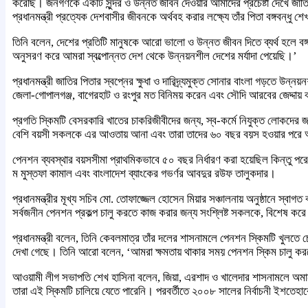
করেছি। জনগণকে একটি সুন্দর ও উন্নত জীবন দেওয়ার আমাদের প্রচেষ্টা দেখে জাতির প
প্রধানমন্ত্রী প্রত্যেক দেশবাসীর জীবনকে অর্থবহ করার লক্ষ্যে তাঁর পিতা বঙ্গবন
তিনি বলেন, দেশের প্রতিটি মানুষকে আরো ভালো ও উন্নত জীবন দিতে ব্যর্থ হলে বঙ্গবন্
অনুসরণ করে আমরা স্বল্পোন্নত দেশ থেকে উন্নয়নশীল দেশের মর্যাদা পেয়েছি।’
প্রধানমন্ত্রী জাতির পিতার স্বপ্নের ক্ষুধা ও দারিদ্র্যমুক্ত সোনার বাংলা গড়তে উ
জেলা-গোপালগঞ্জ, বাগেরহাট ও রংপুর মত বিনিময় করেন এবং সৌদি আরবের জেদ্দায় ব
প্রগতি স্কিমটি বেসরকারি খাতের চাকরিজীবীদের জন্য, স্ব-কর্মে নিযুক্ত লোকদের জ
বেশি বয়সী সকলকে এর আওতায় আনা এবং তারা তাদের ৬০ বছর বয়স হওয়ার পরে
পেনশন ব্যবস্থার বয়সসীমা প্রাথমিকভাবে ৫০ বছর নির্ধারণ করা হয়েছিল কিন্তু প
ম মুস্তফা কামাল এবং বাংলাদেশ ব্যাংকের গভর্ণর আবদুর রউফ তালুকদার।
প্রধানমন্ত্রীর মূখ্য সচিব মো. তোফাজ্জেল হোসেন মিয়ার সঞ্চালনায় অনুষ্ঠানে স্বা
সর্বজনীন পেনশন প্রকল্প চালু করতে কাজ করার জন্য সংশ্লিষ্ট সকলকে, বিশেষ করে সা
প্রধানমন্ত্রী বলেন, তিনি কেবলমাত্র তাঁর দলের শাসনামলে পেনশন স্কিমটি খু
দেখা গেছে। তিনি আরো বলেন, ‘আমরা ক্ষমতায় থাকার সময় পেনশন স্কিম চালু কর
আওয়ামী লীগ সভাপতি শেখ হাসিনা বলেন, জিয়া, এরশাদ ও খালেদার শাসনামলে অমানু
তারা এই স্কিমটি চালিয়ে যেতে পারেনি। পরবর্তীতে ২০০৮ সালের নির্বাচনী ইশতেহার