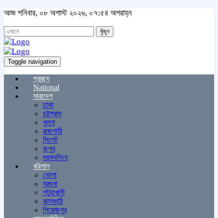
আজ শনিবার, ০৮ অগাস্ট ২০২৬, ০৭:৫৪ অপরাহ্ন
খুঁজুন
Toggle navigation
প্রচ্ছদ
National
সারাদেশ
ঢাকা
চট্টগ্রাম
খুলনা
রাজশাহী
সিলেট
রংপুর
ময়মনসিংহ
বরিশাল
ভোলা
বরগুনা
পটুয়াখালী
ঝালকাঠি
পিরোজপুর