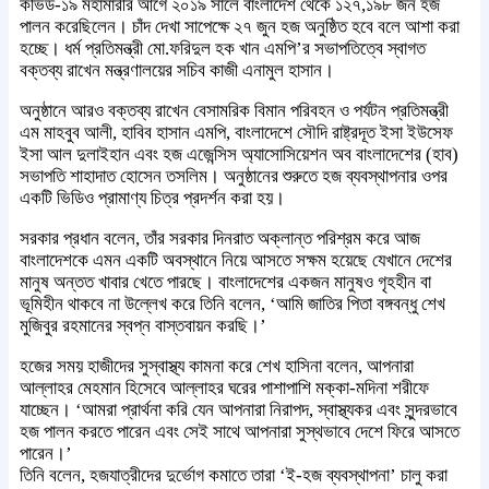
কভিড-১৯ মহামারীর আগে ২০১৯ সালে বাংলাদেশ থেকে ১২৭,১৯৮ জন হজ
পালন করেছিলেন। চাঁদ দেখা সাপেক্ষে ২৭ জুন হজ অনুষ্ঠিত হবে বলে আশা করা
হচ্ছে। ধর্ম প্রতিমন্ত্রী মো.ফরিদুল হক খান এমপি’র সভাপতিত্বে স্বাগত
বক্তব্য রাখেন মন্ত্রণালয়ের সচিব কাজী এনামুল হাসান।
অনুষ্ঠানে আরও বক্তব্য রাখেন বেসামরিক বিমান পরিবহন ও পর্যটন প্রতিমন্ত্রী
এম মাহবুব আলী, হাবিব হাসান এমপি, বাংলাদেশে সৌদি রাষ্ট্রদূত ইসা ইউসেফ
ইসা আল দুলাইহান এবং হজ এজেন্সিস অ্যাসোসিয়েশন অব বাংলাদেশের (হাব)
সভাপতি শাহাদাত হোসেন তসলিম। অনুষ্ঠানের শুরুতে হজ ব্যবস্থাপনার ওপর
একটি ভিডিও প্রামাণ্য চিত্র প্রদর্শন করা হয়।
সরকার প্রধান বলেন, তাঁর সরকার দিনরাত অক্লান্ত পরিশ্রম করে আজ
বাংলাদেশকে এমন একটি অবস্থানে নিয়ে আসতে সক্ষম হয়েছে যেখানে দেশের
মানুষ অন্তত খাবার খেতে পারছে। বাংলাদেশের একজন মানুষও গৃহহীন বা
ভূমিহীন থাকবে না উল্লেখ করে তিনি বলেন, ‘আমি জাতির পিতা বঙ্গবন্ধু শেখ
মুজিবুর রহমানের স্বপ্ন বাস্তবায়ন করছি।’
হজের সময় হাজীদের সুস্বাস্থ্য কামনা করে শেখ হাসিনা বলেন, আপনারা
আল্লাহর মেহমান হিসেবে আল্লাহর ঘরের পাশাপাশি মক্কা-মদিনা শরীফে
যাচ্ছেন। ‘আমরা প্রার্থনা করি যেন আপনারা নিরাপদ, স্বাস্থ্যকর এবং সুন্দরভাবে
হজ পালন করতে পারেন এবং সেই সাথে আপনারা সুস্থভাবে দেশে ফিরে আসতে
পারেন।’
তিনি বলেন, হজযাত্রীদের দুর্ভোগ কমাতে তারা ‘ই-হজ ব্যবস্থাপনা’ চালু করা