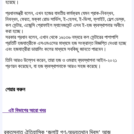
হয়েছে।
প্রধানমন্ত্রী বলেন, এখন হজের যাবতীয় কার্যক্রম যেমন প্রাক-নিবন্ধন,
নিবন্ধন, ফেরত, মক্কা রোড সার্ভিস, ই-হেলথ, ই-ভিসা, ফ্লাইট, হেল্প ডেস্ক,
কল সেন্টার, এজেন্সি প্রোফাইল ম্যানেজমেন্ট এসব ই-হজ ব্যবস্থাপনার অধীনে
করা হচ্ছে।
সরকার প্রধান বলেন, এখান থেকে ১৬১৩৬ নম্বরে কল সেন্টারের পাশাপাশি
প্রতিটি হজযাত্রীকে এসএমএসের মাধ্যমে হজ সংক্রান্ত বিজ্ঞপ্তি দেওয়া হচ্ছে
এবং হজযাত্রীরা ডায়ালিং কলের মাধ্যমে সবকিছু জানতে পারবেন।
তিনি আরও উল্লেখ করেন, তারা হজ ও ওমরাহ ব্যবস্থাপনা আইন-২০২১
প্রণয়ন করেছেন, যা হজ ব্যবস্থাপনাকে আরও সহজ করেছে।
শেয়ার করুন
এই বিভাগের আরো খবর
রক্তস্নাত ঐতিহাসিক ‌‘জুলাই গণ-অভ্যুত্থান দিবস’ আজ