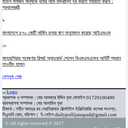
মডেল মসজিদ মানুষকে ধর্মের নামে বিভ্রান্তি দূর করতে সহায়তা করবে :
প্রধানমন্ত্রী
৯
বাংলাদেশে ৪৭০ কোটি মার্কিন ডলার ঋণ অনুমোদন করেছে আইএমএফ
১০
মালয়েশিয়ায় গবেষণায় রিসার্চ অ্যাওয়ার্ড পেলেন বিএমএসএফের আইটি প্রধান
তাওহীদ হাসান
ফেসবুক পেজ
প্রকাশক ও সম্পাদক : মোঃ আফছার উদ্দিন মৃধা মোবাইল 01729100499
ব্যবস্থাপনা সম্পাদক : মোঃ আলামিন মৃধা
ঠিকানা : শহীদ আবদুর রব সেরনিয়াবাত টেক্সটাইল ইঞ্জিনিয়ারিং কলেজ সংলগ্ন,
সিএন্ডবি রোড, বরিশাল।
ই-মেইল:dailypollijanapad@gmail.com
© All rights reserved © 2017