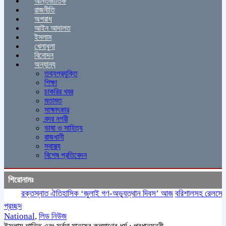
আন্তর্জাতিক
রাজনীতি
অপরাধ
আইন আদালত
ইসলাম
খেলাধুলা
বিনোদন
অন্যান্য
তথ্যপ্রযুক্তি
শিক্ষা
চাকরির খবর
মতামত
সাক্ষাৎকার
বন্দর নগরী
ভাষা ও সাহিত্য
রাজধানী
স্বাস্থ্য
বিশেষ প্রতিবেদন
শিরোনামঃ
রক্তস্নাত ঐতিহাসিক ‌‘জুলাই গণ-অভ্যুত্থান দিবস’ আজ
বরিশালসহ রেলসেবা বঞ্চ
প্রচ্ছদ
National
,
লিড নিউজ