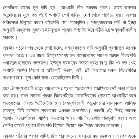
শেষদিকে তাদের মূল দাবি হয়– আওয়ামী লীগ সরকার পতন। ছাত্র-জনতার
আন্দোলনের মুখে গত পাঁচই অগাস্ট শেখ হাসিনা দেশ থেকে পালিয়ে যায়। এরপর
মন্ত্রিসভা বিলুপ্ত করেন রাষ্ট্রপতি মো. সাহাবুদ্দিন। সমন্বয়কদের দাবি বা ইচ্ছা
অনুযায়ী অধ্যাপক মুহাম্মদ ইউনূসকে প্রধান উপদেষ্টা করে গঠিত হয় অন্তর্বর্তীকালীন
সরকার।
সরকার গঠনের পর থেকে দেখা যাচ্ছে, সমন্বয়কদের দাবি অনুযায়ী প্রশাসনে অনেক
রদবদল হচ্ছে। এর মাঝে উল্লেখযোগ্য হল বাংলাদেশের সাবেক প্রধান বিচারপতি
ওবায়দুল হাসানের পদত্যাগ। ইউনূস সরকারের ক্ষমতা গ্রহণের দু’দিন পর গত ১০ই
অগাস্ট আপিল বিভাগ ও হাইকোর্ট বিভাগ, এই দুই বিভাগের সকল বিচারপতির
অংশগ্রহণে ‘ফুল কোর্ট সভা’ ডেকেছিলেন তিনি।
তবে, বৈষম্যবিরোধী ছাত্র আন্দোলনের প্রবল প্রতিবাদের প্রেক্ষিতে সেই সভা বাতিল
করা হয়। তখন সাবেক প্রধান বিচারপতিকে “ফ্যাসিবাদের দোসর” আখ্যায়িত করে
পদত্যাগের দাবিতে আল্টিমেটাম দেন বৈষম্যবিরোধী আন্দোলনের সমন্বয়ক আসিফ
মাহমুদ, যিনি বর্তমানে সরকারের একজন উপদেষ্টাও। পরবর্তী ওই দিনই সাবেক
প্রধান বিচারপতিসহ আপিল বিভাগের আরও পাঁচ বিচারপতি পদত্যাগ করেন এবং
সেদিন রাতেই প্রধান বিচারপতি হিসেবে নিয়োগ পান সৈয়দ রেফাত আহমেদ।
সরকার গঠনের পরপর এটিই ছিল প্রশাসনের সবচেয়ে বড় রদবদল। এরপর একে