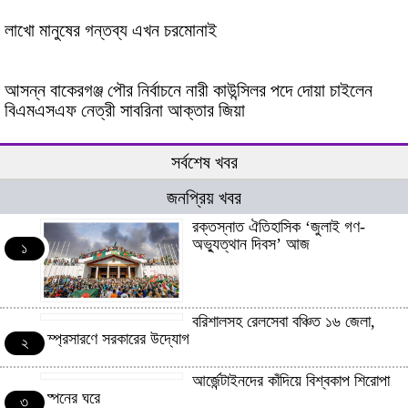
লাখো মানুষের গন্তব্য এখন চরমোনাই
আসন্ন বাকেরগঞ্জ পৌর নির্বাচনে নারী কাউন্সিলর পদে দোয়া চাইলেন
বিএমএসএফ নেত্রী সাবরিনা আক্তার জিয়া
সর্বশেষ খবর
জনপ্রিয় খবর
রক্তস্নাত ঐতিহাসিক ‌‘জুলাই গণ-
অভ্যুত্থান দিবস’ আজ
১
বরিশালসহ রেলসেবা বঞ্চিত ১৬ জেলা,
সম্প্রসারণে সরকারের উদ্যোগ
২
আর্জেন্টাইনদের কাঁদিয়ে বিশ্বকাপ শিরোপা
স্পেনের ঘরে
৩