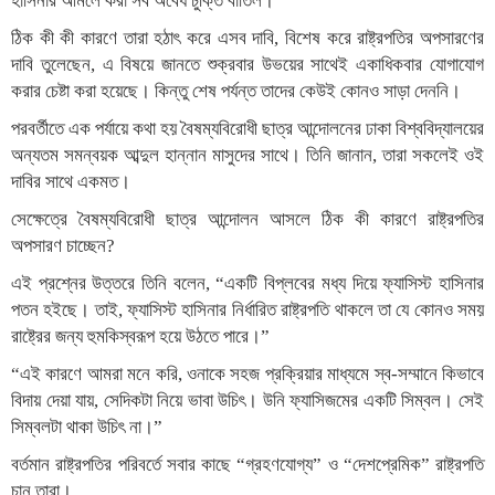
হাসিনার আমলে করা সব অবৈধ চুক্তি বাতিল।’
ঠিক কী কী কারণে তারা হঠাৎ করে এসব দাবি, বিশেষ করে রাষ্ট্রপতির অপসারণের
দাবি তুলেছেন, এ বিষয়ে জানতে শুক্রবার উভয়ের সাথেই একাধিকবার যোগাযোগ
করার চেষ্টা করা হয়েছে। কিন্তু শেষ পর্যন্ত তাদের কেউই কোনও সাড়া দেননি।
পরবর্তীতে এক পর্যায়ে কথা হয় বৈষম্যবিরোধী ছাত্র আন্দোলনের ঢাকা বিশ্ববিদ্যালয়ের
অন্যতম সমন্বয়ক আব্দুল হান্নান মাসুদের সাথে। তিনি জানান, তারা সকলেই ওই
দাবির সাথে একমত।
সেক্ষেত্রে বৈষম্যবিরোধী ছাত্র আন্দোলন আসলে ঠিক কী কারণে রাষ্ট্রপতির
অপসারণ চাচ্ছেন?
এই প্রশ্নের উত্তরে তিনি বলেন, “একটি বিপ্লবের মধ্য দিয়ে ফ্যাসিস্ট হাসিনার
পতন হইছে। তাই, ফ্যাসিস্ট হাসিনার নির্ধারিত রাষ্ট্রপতি থাকলে তা যে কোনও সময়
রাষ্ট্রের জন্য হুমকিস্বরূপ হয়ে উঠতে পারে।”
“এই কারণে আমরা মনে করি, ওনাকে সহজ প্রক্রিয়ার মাধ্যমে স্ব-সম্মানে কিভাবে
বিদায় দেয়া যায়, সেদিকটা নিয়ে ভাবা উচিৎ। উনি ফ্যাসিজমের একটি সিম্বল। সেই
সিম্বলটা থাকা উচিৎ না।”
বর্তমান রাষ্ট্রপতির পরিবর্তে সবার কাছে “গ্রহণযোগ্য” ও “দেশপ্রেমিক” রাষ্ট্রপতি
চান তারা।