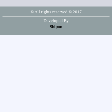
মহান স্বাধীনতা ও জাতীয় দিবস আজ
© All rights reserved © 2017
৯
Developed By
Shipon
সাংবাদিক নির্যাতনের বিরুদ্ধে জেলা ও
উপজেলায় কমিটি গঠনের আহ্বান
১০