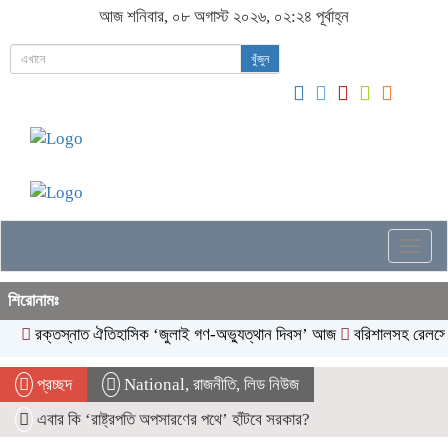
আজ শনিবার, ০৮ অগাস্ট ২০২৬, ০২:২৪ পূর্বাহ্ন
খুঁজুন
Togg
navig
শিরোনামঃ
রক্তস্নাত ঐতিহাসিক ‌‘জুলাই গণ-অভ্যুত্থান দিবস’ আজ
বরিশালসহ রেলসেবা বঞ্
প্রচ্ছদ
National
,
রাজনীতি
,
লিড নিউজ
এবার কি ‘রাষ্ট্রপতি অপসারণের পথে’ হাঁটবে সরকার?