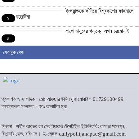
ইংল্যান্ডকে কাঁদিয়ে বিশ্বকাপের ফাইনালে
আর্জেন্টিনা
৪
লাখো মানুষের গন্তব্য এখন চরমোনাই
৫
আসন্ন বাকেরগঞ্জ পৌর নির্বাচনে নারী
ফেসবুক পেজ
কাউন্সিলর পদে দোয়া চাইলেন বিএমএসএফ
৬
নেত্রী সাবরিনা আক্তার জিয়া
‘ইসরাইলি সেনাবাহিনী ধ্বংসের
দ্বারপ্রান্তে’ : ইরানের হামলায় এশিয়ায়
৭
১৩ মার্কিন ঘাঁটি ধ্বংস
প্রকাশক ও সম্পাদক : মোঃ আফছার উদ্দিন মৃধা মোবাইল 01729100499
ব্যবস্থাপনা সম্পাদক : মোঃ আলামিন মৃধা
দৌলতদিয়ায় বাস ডুবি : ২৪ জনের মরদেহ
উদ্ধার, অনেকেই নিখোঁজ
৮
ঠিকানা : শহীদ আবদুর রব সেরনিয়াবাত টেক্সটাইল ইঞ্জিনিয়ারিং কলেজ সংলগ্ন,
সিএন্ডবি রোড, বরিশাল।
ই-মেইল:dailypollijanapad@gmail.com