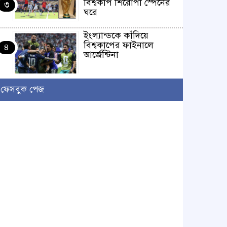
বিশ্বকাপ শিরোপা স্পেনের
৩
ঘরে
ইংল্যান্ডকে কাঁদিয়ে
বিশ্বকাপের ফাইনালে
৪
আর্জেন্টিনা
লাখো মানুষের গন্তব্য এখন
ফেসবুক পেজ
চরমোনাই
৫
আসন্ন বাকেরগঞ্জ পৌর
নির্বাচনে নারী কাউন্সিলর
৬
পদে দোয়া চাইলেন
বিএমএসএফ নেত্রী সাবরিনা
আক্তার জিয়া
‘ইসরাইলি সেনাবাহিনী
ধ্বংসের দ্বারপ্রান্তে’ : ইরানের
৭
হামলায় এশিয়ায় ১৩ মার্কিন
ঘাঁটি ধ্বংস