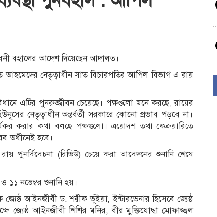
্যবস্থা পুনর্বহাল : আপিল
সংশোধনী বহালের আদেশ দিয়েছেন আদালত।
েফাত আহমেদের নেতৃত্বাধীন সাত বিচারপতির আপিল বিভাগ এ রায়
ংবিধানে এটির পুনরুজ্জীবন চেয়েছে। পক্ষগুলো মনে করছে, রায়ের
নূসের নেতৃত্বাধীন অন্তর্বর্তী সরকারে কোনো প্রভাব পড়বে না।
 কার্যকর করার কথা বলছে পক্ষগুলো। ত্রয়োদশ তথা ফেব্রুয়ারিতে
কারের অধীনেই হবে।
 রায় পুনর্বিবেচনা (রিভিউ) চেয়ে করা আবেদনের শুনানি শেষে
ও ১১ নভেম্বর শুনানি হয়।
েষ্ঠ আইনজীবী ড. শরীফ ভূঁইয়া, ইন্টারভেনার হিসেবে জ্যেষ্ঠ
 জ্যেষ্ঠ আইনজীবী শিশির মনির, বীর মুক্তিযোদ্ধা মোফাজ্জল