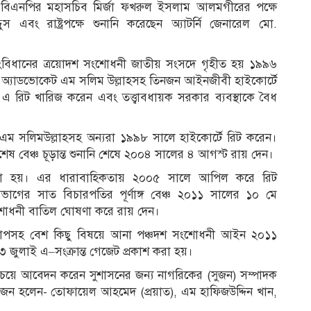
িএনপির মহাসচিব মির্জা ফখরুল ইসলাম আলমগীরের পক্ষে
এবং রাষ্ট্রপক্ষে শুনানি করেছেন অ্যাটর্নি জেনারেল মো.
 করে সংবিধানের ত্রয়োদশ সংশোধনী জাতীয় সংসদে গৃহীত হয় ১৯৯৬
ে অ্যাডভোকেট এম সলিম উল্লাহসহ তিনজন আইনজীবী হাইকোর্টে
 রিট খারিজ করেন এবং তত্ত্বাবধায়ক সরকার ব্যবস্থাকে বৈধ
 এম সলিমউল্লাহসহ অন্যরা ১৯৯৮ সালে হাইকোর্টে রিট করেন।
িশেষ বেঞ্চ চূড়ান্ত শুনানি শেষে ২০০৪ সালের ৪ আগস্ট রায় দেন।
ওয়া হয়। এর ধারাবাহিকতায় ২০০৫ সালে আপিল করে রিট
গের সাত বিচারপতির পূর্ণাঙ্গ বেঞ্চ ২০১১ সালের ১০ মে
সংশোধনী বাতিল ঘোষণা করে রায় দেন।
 বিলোপসহ বেশ কিছু বিষয়ে আনা পঞ্চদশ সংশোধনী আইন ২০১১
জুলাই এ–সংক্রান্ত গেজেট প্রকাশ করা হয়।
 চেয়ে আবেদন করেন সুশাসনের জন্য নাগরিকের (সুজন) সম্পাদক
চারজন হলেন- তোফায়েল আহমেদ (প্রয়াত), এম হাফিজউদ্দিন খান,