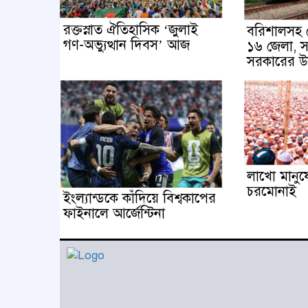
রক্তস্নাত ঐতিহাসিক ‌‘জুলাই
বরিশালসহ র
গণ-অভ্যুত্থান দিবস’ আজ
১৬ জেলা, সম
সরকারের উ
লাখো মানুষে
চরমোনাই
ইংল্যান্ডকে কাঁদিয়ে বিশ্বকাপের
ফাইনালে আর্জেন্টিনা