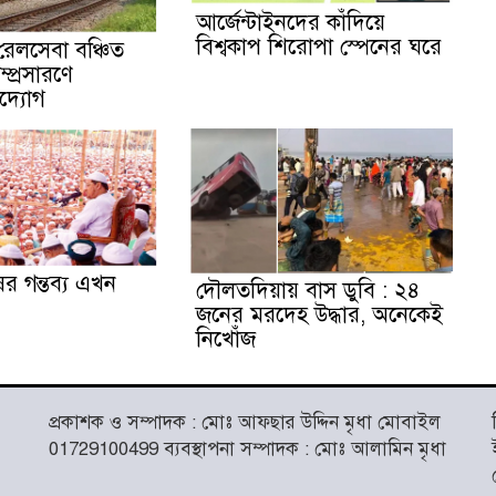
আর্জেন্টাইনদের কাঁদিয়ে
বিশ্বকাপ শিরোপা স্পেনের ঘরে
েলসেবা বঞ্চিত
্প্রসারণে
দ্যোগ
র গন্তব্য এখন
দৌলতদিয়ায় বাস ডুবি : ২৪
জনের মরদেহ উদ্ধার, অনেকেই
নিখোঁজ
প্রকাশক ও সম্পাদক : মোঃ আফছার উদ্দিন মৃধা মোবাইল
01729100499 ব্যবস্থাপনা সম্পাদক : মোঃ আলামিন মৃধা