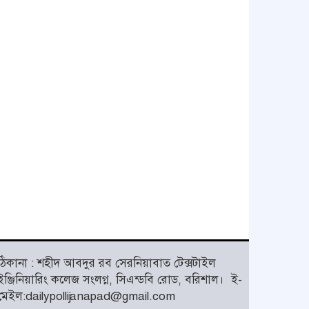
ঠিকানা : শহীদ আবদুর রব সেরনিয়াবাত টেক্সটাইল
ইঞ্জিনিয়ারিং কলেজ সংলগ্ন, সিএন্ডবি রোড, বরিশাল।
ই-
মেইল:dailypollijanapad@gmail.com