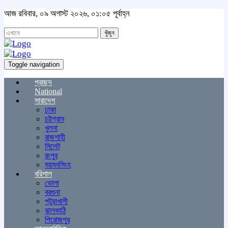
আজ রবিবার, ০৯ অগাস্ট ২০২৬, ০১:০৫ পূর্বাহ্ন
খুঁজুন
Toggle navigation
প্রচ্ছদ
National
সারাদেশ
ঢাকা
চট্টগ্রাম
খুলনা
রাজশাহী
সিলেট
রংপুর
ময়মনসিংহ
বরিশাল
ভোলা
বরগুনা
পটুয়াখালী
ঝালকাঠি
পিরোজপুর