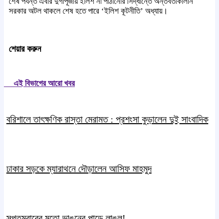
শেষ পর্যন্ত এবার দুর্গাপূজায় ইলিশ না পাঠানোর সিদ্ধান্তে অন্তর্বর্তীকালীন
সরকার অটল থাকলে শেষ হতে পারে ‘ইলিশ কূটনীতি’ অধ্যায়।
শেয়ার করুন
এই বিভাগের আরো খবর
বরিশালে তাৎক্ষণিক রাস্তা মেরামত : প্রশংসা কুড়ালেন দুই সাংবাদিক
ঢাকার সড়কে ম্যারাথনে দৌড়ালেন আসিফ মাহমুদ
সপ্তমবারের মতো ভাঙনের পাড়ে লাঙল!