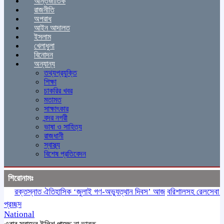
আন্তর্জাতিক
রাজনীতি
অপরাধ
আইন আদালত
ইসলাম
খেলাধুলা
বিনোদন
অন্যান্য
তথ্যপ্রযুক্তি
শিক্ষা
চাকরির খবর
মতামত
সাক্ষাৎকার
বন্দর নগরী
ভাষা ও সাহিত্য
রাজধানী
স্বাস্থ্য
বিশেষ প্রতিবেদন
শিরোনামঃ
রক্তস্নাত ঐতিহাসিক ‌‘জুলাই গণ-অভ্যুত্থান দিবস’ আজ
বরিশালসহ রেলসেবা বঞ্চিত
প্রচ্ছদ
National