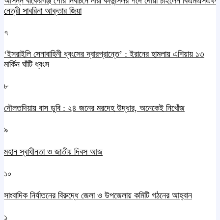
আসন্ন বাকেরগঞ্জ পৌর নির্বাচনে নারী কাউন্সিলর পদে দোয়া চাইলেন বিএমএসএফ
নেত্রী সাবরিনা আক্তার জিয়া
৭
‘ইসরাইলি সেনাবাহিনী ধ্বংসের দ্বারপ্রান্তে’ : ইরানের হামলায় এশিয়ায় ১৩
মার্কিন ঘাঁটি ধ্বংস
৮
দৌলতদিয়ায় বাস ডুবি : ২৪ জনের মরদেহ উদ্ধার, অনেকেই নিখোঁজ
৯
মহান স্বাধীনতা ও জাতীয় দিবস আজ
১০
সাংবাদিক নির্যাতনের বিরুদ্ধে জেলা ও উপজেলায় কমিটি গঠনের আহ্বান
১