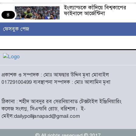
ইংল্যান্ডকে কাঁদিয়ে বিশ্বকাপের
ফাইনালে আর্জেন্টিনা
৪
ফেসবুক পেজ
লাখো মানুষের গন্তব্য এখন
চরমোনাই
৫
আসন্ন বাকেরগঞ্জ পৌর নির্বাচনে
প্রকাশক ও সম্পাদক : মোঃ আফছার উদ্দিন মৃধা মোবাইল
নারী কাউন্সিলর পদে দোয়া চাইলেন
৬
01729100499 ব্যবস্থাপনা সম্পাদক : মোঃ আলামিন মৃধা
বিএমএসএফ নেত্রী সাবরিনা
আক্তার জিয়া
ঠিকানা : শহীদ আবদুর রব সেরনিয়াবাত টেক্সটাইল ইঞ্জিনিয়ারিং
‘ইসরাইলি সেনাবাহিনী ধ্বংসের
কলেজ সংলগ্ন, সিএন্ডবি রোড, বরিশাল।
ই-
দ্বারপ্রান্তে’ : ইরানের হামলায়
৭
মেইল:dailypollijanapad@gmail.com
এশিয়ায় ১৩ মার্কিন ঘাঁটি ধ্বংস
© All rights reserved © 2017