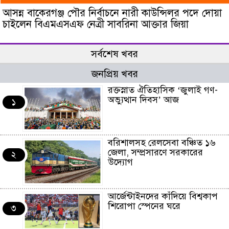
আসন্ন বাকেরগঞ্জ পৌর নির্বাচনে নারী কাউন্সিলর পদে দোয়া
চাইলেন বিএমএসএফ নেত্রী সাবরিনা আক্তার জিয়া
সর্বশেষ খবর
জনপ্রিয় খবর
রক্তস্নাত ঐতিহাসিক ‌‘জুলাই গণ-
অভ্যুত্থান দিবস’ আজ
১
বরিশালসহ রেলসেবা বঞ্চিত ১৬
জেলা, সম্প্রসারণে সরকারের
২
উদ্যোগ
আর্জেন্টাইনদের কাঁদিয়ে বিশ্বকাপ
শিরোপা স্পেনের ঘরে
৩