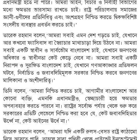
প্রধানমন্ত্রী হতে না পারে। আমরা আইন, বিচার ও নির্বাহী বিভাগের
মধ্যে ক্ষমতার ভারসাম্য রাখতে চাই। রাষ্ট্র পরিচালনায় সমাজের
জ্ঞানী-গুণীদের প্রতিনিধিত্ব এবং অংশগ্রহণ নিশ্চিত করতে দ্বিকক্ষবিশিষ্ট
সংসদীয় ব্যবস্থার প্রবর্তন করতে চাই।’
তারেক রহমান বলেন,‘আমরা সবাই এমন দেশ গড়তে চাই, যেখানে
আর কখনো ফ্যাসিবাদ বা স্বৈরাচার মাথাচাড়া দিয়ে উঠবে না। আমরা
সবাই একটি স্বাধীন ও সার্বভৌম বাংলাদেশ চাই, যেখানে জনগণের
অধিকার ও স্বাধীনতা কেউ কেড়ে নেবে না। আমরা সবাই একটি
নিরাপদ ও সুরক্ষিত বাংলাদেশ চাই, যেখানে গণআকাঙ্খার প্রতিফলন
ঘটবে, নির্বাচিত ও জবাবদিহিমূলক সরকার নিশ্চিত করবে জনগণের
মালিকানা ও অংশীদারিত্ব।’
তিনি বলেন, ‘আমরা নিশ্চিত করতে চাই, আগামীর বাংলাদেশে আর
কোনো ব্যক্তি, এমনকি প্রধানমন্ত্রীও, স্বেচ্ছাচারী হয়ে ক্ষমতার
অপব্যবহার করতে পারবে না। রাষ্ট্রের সর্বোচ্চ পর্যায় থেকে শুরু করে
সরকারের প্রতিটি লেভেলে নিশ্চিত করা হবে যে, কেউ জবাবদিহিতার
ঊর্ধ্বে না, কেউ আইনের ঊর্ধে না।’
তারেক রহমান বলেন, ‘আমরা যদি একটি রুলস-বেসড রাষ্ট্র কাঠামো
নিয়ে আসতে পারি, তাহলে সারা পৃথিবী থেকে প্রাইভেট ইনভেস্টমেন্ট