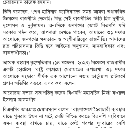
চেয়ারম্যান তারেক রহমান।
তিনি বলেছেন, ‘শেখ হাসিনার ফ্যাসিবাদের সময় আমরা তথাকথিত
উন্নয়নের রাজনীতি দেখেছি। কিন্তু সেই রাজনীতির ভিত্তি ছিল দুর্নীতি,
দুঃশাসন ও দুর্বৃত্তায়ন। অন্যদিকে জনগণের ভোটে বিএনপি যদি
সরকার গঠন করে, আপনারা দেখতে পাবেন, আমাদের ৩১ দফার
আলোকে, জনগণের ক্ষমতায়ন ও অংশীদারিত্বের রাজনীতি। আমাদের
রাষ্ট্র পরিচালনার ভিত্তি হবে আইনের অনুশাসন, মানবাধিকার এবং
বাকস্বাধীনতা।’
তারেক রহমান বৃহষ্পতিবার (১৪ নভেম্বর, ২০২৪) বিকেলে রাজধানীর
একটি হোটেলে ‘রাষ্ট্র কাঠামো মেরামতের রূপরেখা: ৩১ দফার
আলোকে সংস্কার’ শীর্ষক এক আলোচনা সভায় ভার্চ্যুয়াল প্লাটফর্মে
প্রধান অতিথির বক্তব্যে এসব কথা বলেন।
আলোচনা সভায় সভাপতিত্ব করেন বিএনপি মহাসচিব মির্জা ফখরুল
ইসলাম আলমগীর।
বিএনপির ভারপ্রাপ্ত চেয়ারম্যান বলেন, ‘বাংলাদেশে স্বৈরাচারী ব্যবস্থার
যাতে পুনরায় উত্থন না ঘটে, সেটি নিশ্চিত করতে বিএনপি সংবিধানে
এমন ব্যবস্থা রাখতে চায়, যাতে কেউ পরপর দু’বারের বেশি