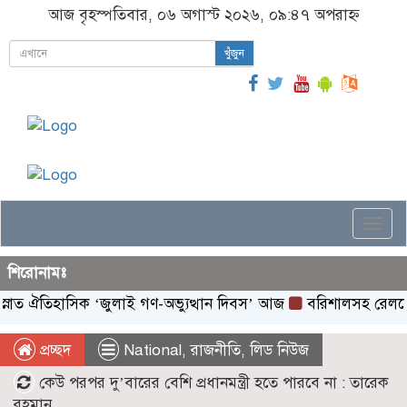
আজ বৃহস্পতিবার, ০৬ অগাস্ট ২০২৬, ০৯:৪৭ অপরাহ্ন
খুঁজুন
Togg
navi
শিরোনামঃ
িহাসিক ‌‘জুলাই গণ-অভ্যুত্থান দিবস’ আজ
বরিশালসহ রেলসেবা বঞ্চিত
প্রচ্ছদ
National
,
রাজনীতি
,
লিড নিউজ
কেউ পরপর দু’বারের বেশি প্রধানমন্ত্রী হতে পারবে না : তারেক
রহমান