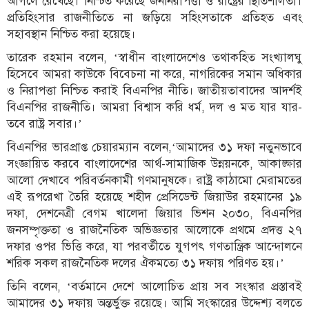
আগলে রেখেছে। নিশ্চিত করেছে জননিরাপত্তা ও রাষ্ট্রের স্থিতিশীলতা।
প্রতিহিংসার রাজনীতিতে না জড়িয়ে সহিংসতাকে প্রতিহত এবং
সহাবস্থান নিশ্চিত করা হয়েছে।
তারেক রহমান বলেন, ‘স্বাধীন বাংলাদেশেও তথাকহিত সংখ্যালঘু
হিসেবে আমরা কাউকে বিবেচনা না করে, নাগরিকের সমান অধিকার
ও নিরাপত্তা নিশ্চিত করাই বিএনপির নীতি। জাতীয়তাবাদের আদর্শই
বিএনপির রাজনীতি। আমরা বিশ্বাস করি ধর্ম, দল ও মত যার যার-
তবে রাষ্ট্র সবার।’
বিএনপির ভারপ্রাপ্ত চেয়ারম্যান বলেন,‘আমাদের ৩১ দফা নতুনভাবে
সংজ্ঞায়িত করবে বাংলাদেশের আর্থ-সামাজিক উন্নয়নকে, আকাঙ্ক্ষার
আলো দেখাবে পরিবর্তনকামী গণমানুষকে। রাষ্ট্র কাঠামো মেরামতের
এই রূপরেখা তৈরি হয়েছে শহীদ প্রেসিডেন্ট জিয়াউর রহমানের ১৯
দফা, দেশনেত্রী বেগম খালেদা জিয়ার ভিশন ২০৩০, বিএনপির
জনসম্পৃক্ততা ও রাজনৈতিক অভিজ্ঞতার আলোকে প্রথমে প্রদত্ত ২৭
দফার ওপর ভিত্তি করে, যা পরবর্তীতে যুগপৎ গণতান্ত্রিক আন্দোলনে
শরিক সকল রাজনৈতিক দলের ঐকমত্যে ৩১ দফায় পরিণত হয়।’
তিনি বলেন, ‘বর্তমানে দেশে আলোচিত প্রায় সব সংস্কার প্রস্তাবই
আমাদের ৩১ দফায় অন্তর্ভুক্ত রয়েছে। আমি সংস্কারের উদ্দেশ্য বলতে