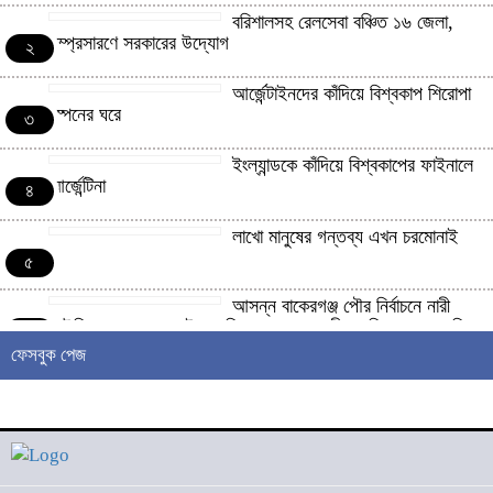
বরিশালসহ রেলসেবা বঞ্চিত ১৬ জেলা,
সম্প্রসারণে সরকারের উদ্যোগ
২
আর্জেন্টাইনদের কাঁদিয়ে বিশ্বকাপ শিরোপা
স্পেনের ঘরে
৩
ইংল্যান্ডকে কাঁদিয়ে বিশ্বকাপের ফাইনালে
আর্জেন্টিনা
৪
লাখো মানুষের গন্তব্য এখন চরমোনাই
৫
আসন্ন বাকেরগঞ্জ পৌর নির্বাচনে নারী
কাউন্সিলর পদে দোয়া চাইলেন বিএমএসএফ নেত্রী সাবরিনা আক্তার জিয়া
৬
ফেসবুক পেজ
‘ইসরাইলি সেনাবাহিনী ধ্বংসের
দ্বারপ্রান্তে’ : ইরানের হামলায় এশিয়ায়
৭
১৩ মার্কিন ঘাঁটি ধ্বংস
দৌলতদিয়ায় বাস ডুবি : ২৪ জনের মরদেহ