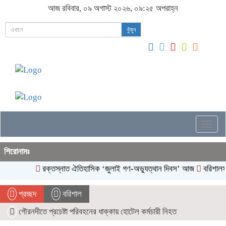
আজ রবিবার, ০৯ অগাস্ট ২০২৬, ০৯:২৫ অপরাহ্ন
খুঁজুন
Togg
navig
শিরোনামঃ
রক্তস্নাত ঐতিহাসিক ‌‘জুলাই গণ-অভ্যুত্থান দিবস’ আজ
বরিশালসহ 
প্রচ্ছদ
বরিশাল
গৌরনদীতে প্রচেষ্টা পরিবহনের ধাক্কায় হোটেল কর্মচারী নিহত