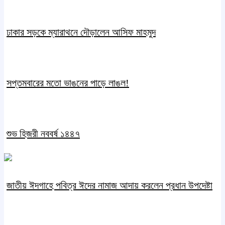
ঢাকার সড়কে ম্যারাথনে দৌড়ালেন আসিফ মাহমুদ
সপ্তমবারের মতো ভাঙনের পাড়ে লাঙল!
শুভ হিজরী নববর্ষ ১৪৪৭
জাতীয় ঈদগাহে পবিত্র ঈদের নামাজ আদায় করলেন প্রধান উপদেষ্টা