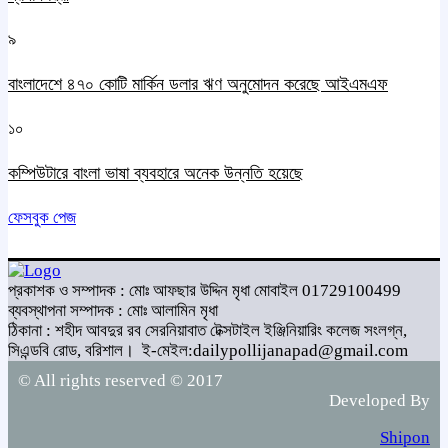
৯
বাংলাদেশে ৪৭০ কোটি মার্কিন ডলার ঋণ অনুমোদন করেছে আইএমএফ
১০
কম্পিউটারে বাংলা ভাষা ব্যবহারে অনেক উন্নতি হয়েছে
ফেসবুক পেজ
প্রকাশক ও সম্পাদক : মোঃ আফছার উদ্দিন মৃধা মোবাইল 01729100499
ব্যবস্থাপনা সম্পাদক : মোঃ আলামিন মৃধা
ঠিকানা : শহীদ আবদুর রব সেরনিয়াবাত টেক্সটাইল ইঞ্জিনিয়ারিং কলেজ সংলগ্ন,
সিএন্ডবি রোড, বরিশাল।
ই-মেইল:dailypollijanapad@gmail.com
© All rights reserved © 2017
Developed By
Shipon