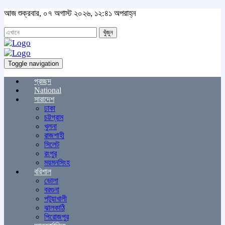
আজ শুক্রবার, ০৭ অগাস্ট ২০২৬, ১২:৪১ অপরাহ্ন
খুঁজুন
Toggle navigation
প্রচ্ছদ
National
সারাদেশ
ঢাকা
চট্টগ্রাম
খুলনা
রাজশাহী
সিলেট
রংপুর
ময়মনসিংহ
বরিশাল
ভোলা
বরগুনা
পটুয়াখালী
ঝালকাঠি
পিরোজপুর