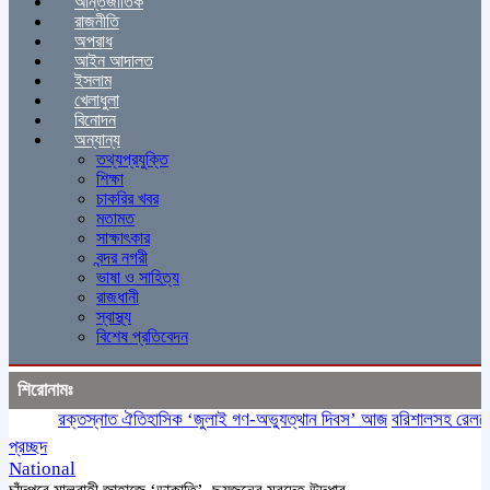
আন্তর্জাতিক
রাজনীতি
অপরাধ
আইন আদালত
ইসলাম
খেলাধুলা
বিনোদন
অন্যান্য
তথ্যপ্রযুক্তি
শিক্ষা
চাকরির খবর
মতামত
সাক্ষাৎকার
বন্দর নগরী
ভাষা ও সাহিত্য
রাজধানী
স্বাস্থ্য
বিশেষ প্রতিবেদন
শিরোনামঃ
রক্তস্নাত ঐতিহাসিক ‌‘জুলাই গণ-অভ্যুত্থান দিবস’ আজ
বরিশালসহ রেলসেবা 
প্রচ্ছদ
National