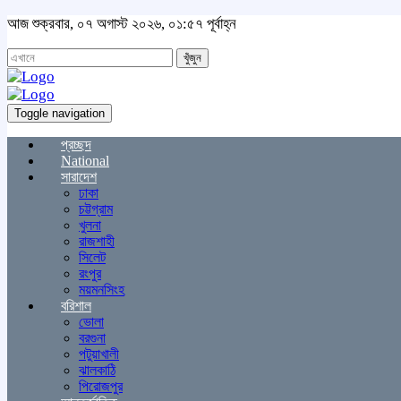
আজ শুক্রবার, ০৭ অগাস্ট ২০২৬, ০১:৫৭ পূর্বাহ্ন
খুঁজুন
Toggle navigation
প্রচ্ছদ
National
সারাদেশ
ঢাকা
চট্টগ্রাম
খুলনা
রাজশাহী
সিলেট
রংপুর
ময়মনসিংহ
বরিশাল
ভোলা
বরগুনা
পটুয়াখালী
ঝালকাঠি
পিরোজপুর