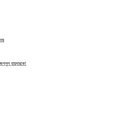
দায়
ন জগলুল হায়দারকে!