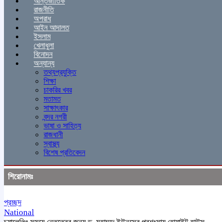
আন্তর্জাতিক
রাজনীতি
অপরাধ
আইন আদালত
ইসলাম
খেলাধুলা
বিনোদন
অন্যান্য
তথ্যপ্রযুক্তি
শিক্ষা
চাকরির খবর
মতামত
সাক্ষাৎকার
বন্দর নগরী
ভাষা ও সাহিত্য
রাজধানী
স্বাস্থ্য
বিশেষ প্রতিবেদন
শিরোনামঃ
প্রচ্ছদ
National