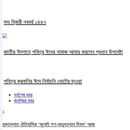
শুভ হিজরী নববর্ষ ১৪৪৭
জাতীয় ঈদগাহে পবিত্র ঈদের নামাজ আদায় করলেন প্রধান উপদেষ্টা
পবিত্র কুরবানির ঈদে নির্বাচনি ভোটের হাওয়া
সর্বশেষ খবর
জনপ্রিয় খবর
১
রক্তস্নাত ঐতিহাসিক ‌‘জুলাই গণ-অভ্যুত্থান দিবস’ আজ