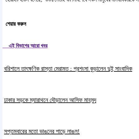
শেয়ার করুন
এই বিভাগের আরো খবর
বরিশালে তাৎক্ষণিক রাস্তা মেরামত : প্রশংসা কুড়ালেন দুই সাংবাদিক
ঢাকার সড়কে ম্যারাথনে দৌড়ালেন আসিফ মাহমুদ
সপ্তমবারের মতো ভাঙনের পাড়ে লাঙল!