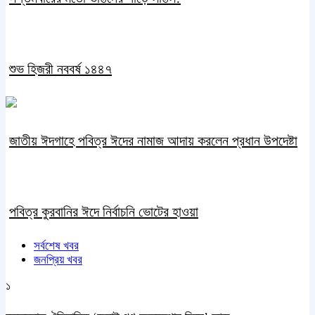
শুভ হিজরী নববর্ষ ১৪৪৭
জাতীয় ঈদগাহে পবিত্র ঈদের নামাজ আদায় করলেন প্রধান উপদেষ্টা
পবিত্র কুরবানির ঈদে নির্বাচনি ভোটের হাওয়া
সর্বশেষ খবর
জনপ্রিয় খবর
১