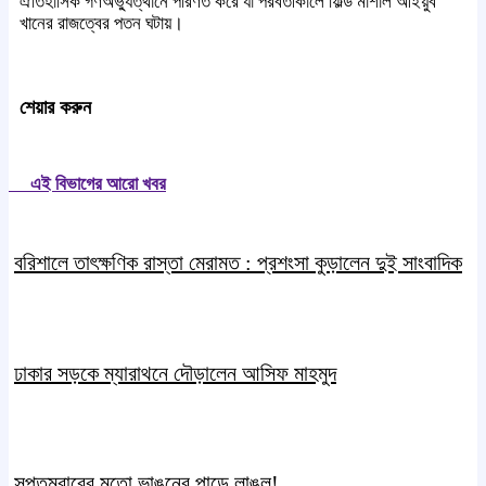
ঐতিহাসিক গণঅভ্যুত্থানে পরিণত করে যা পরবর্তীকালে ফিল্ড মার্শাল আইয়ুব
খানের রাজত্বের পতন ঘটায়।
শেয়ার করুন
এই বিভাগের আরো খবর
বরিশালে তাৎক্ষণিক রাস্তা মেরামত : প্রশংসা কুড়ালেন দুই সাংবাদিক
ঢাকার সড়কে ম্যারাথনে দৌড়ালেন আসিফ মাহমুদ
সপ্তমবারের মতো ভাঙনের পাড়ে লাঙল!