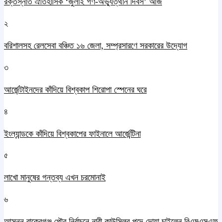
রক্তস্নাত ঐতিহাসিক ‌‘জুলাই গণ-অভ্যুত্থান দিবস’ আজ
২
বরিশালসহ রেলসেবা বঞ্চিত ১৬ জেলা, সম্প্রসারণে সরকারের উদ্যোগ
৩
আর্জেন্টাইনদের কাঁদিয়ে বিশ্বকাপ শিরোপা স্পেনের ঘরে
৪
ইংল্যান্ডকে কাঁদিয়ে বিশ্বকাপের ফাইনালে আর্জেন্টিনা
৫
লাখো মানুষের গন্তব্য এখন চরমোনাই
৬
আসন্ন বাকেরগঞ্জ পৌর নির্বাচনে নারী কাউন্সিলর পদে দোয়া চাইলেন বিএমএসএফ