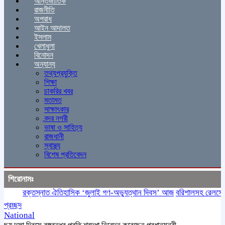
আন্তর্জাতিক
রাজনীতি
অপরাধ
আইন আদালত
ইসলাম
খেলাধুলা
বিনোদন
অন্যান্য
তথ্যপ্রযুক্তি
শিক্ষা
চাকরির খবর
মতামত
সাক্ষাৎকার
বন্দর নগরী
ভাষা ও সাহিত্য
রাজধানী
স্বাস্থ্য
বিশেষ প্রতিবেদন
শিরোনামঃ
রক্তস্নাত ঐতিহাসিক ‌‘জুলাই গণ-অভ্যুত্থান দিবস’ আজ
বরিশালসহ রেলসেবা বঞ্
প্রচ্ছদ
National