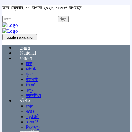
আজ শুক্রবার, ০৭ অগাস্ট ২০২৬, ০৩:৩৫ অপরাহ্ন
খুঁজুন
Toggle navigation
প্রচ্ছদ
National
সারাদেশ
ঢাকা
চট্টগ্রাম
খুলনা
রাজশাহী
সিলেট
রংপুর
ময়মনসিংহ
বরিশাল
ভোলা
বরগুনা
পটুয়াখালী
ঝালকাঠি
পিরোজপুর