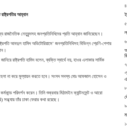
৪
রাষ্ট্রপতির আহ্বান
ই
৫
ল
জন্য রাজনৈতিক নেতৃবৃন্দসহ জনপ্রতিনিধিদের প্রতি আহ্বান জানিয়েছেন।
৬
াষ্ট্রপতি আবদুল হামিদ অডিটোরিয়ামে’ জনপ্রতিনিধিসহ বিভিন্ন শ্রেণি-পেশার
ানান।
আ
ব
নিয়ে রাষ্ট্রপতি হামিদ বলেন, ব্যক্তি স্বার্থে নয়, হাওর এলাকার সার্বিক
৭
‘
েলা না করে মূল্যায়ন করতে হবে। সংসদ সদস্য মোঃ আফজাল হোসেন ও
এ
৮
্মকান্ড পরিদর্শন করেন। তিনি শুক্রবার মিঠামইন ক্যান্টনমেন্ট ও আরো
দ
ি) সন্ধ্যায় তাঁর ঢাকা ফেরার কথা রয়েছে।
৯
ম
১