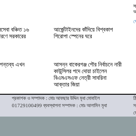
স
আ
ফ
সেবা বঞ্চিত ১৬
আর্জেন্টাইনদের কাঁদিয়ে বিশ্বকাপ
সারণে সরকারের
শিরোপা স্পেনের ঘরে
 গন্তব্য এখন
আসন্ন বাকেরগঞ্জ পৌর নির্বাচনে নারী
কাউন্সিলর পদে দোয়া চাইলেন
বিএমএসএফ নেত্রী সাবরিনা
আক্তার জিয়া
প্রকাশক ও সম্পাদক : মোঃ আফছার উদ্দিন মৃধা মোবাইল
ঠ
01729100499 ব্যবস্থাপনা সম্পাদক : মোঃ আলামিন মৃধা
স
ম