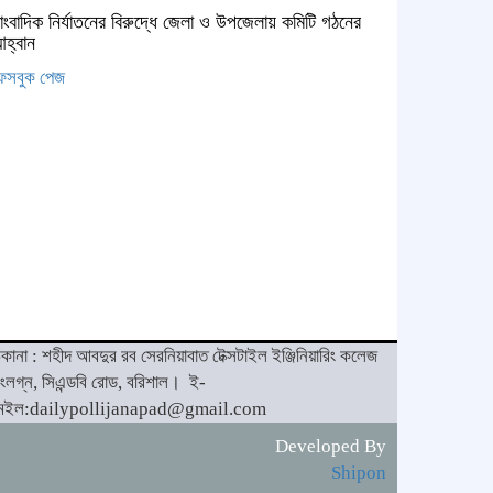
াংবাদিক নির্যাতনের বিরুদ্ধে জেলা ও উপজেলায় কমিটি গঠনের
হ্বান
েসবুক পেজ
িকানা : শহীদ আবদুর রব সেরনিয়াবাত টেক্সটাইল ইঞ্জিনিয়ারিং কলেজ
ংলগ্ন, সিএন্ডবি রোড, বরিশাল।
ই-
েইল:dailypollijanapad@gmail.com
Developed By
Shipon