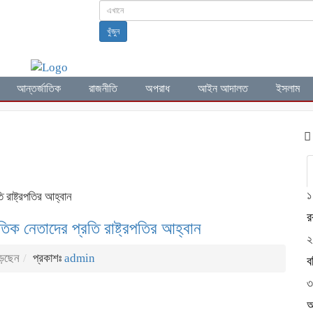
খুঁজুন
আন্তর্জাতিক
রাজনীতি
অপরাধ
আইন আদালত
ইসলাম
রক
১
রাষ্ট্রপতির আহ্বান
র
তিক নেতাদের প্রতি রাষ্ট্রপতির আহ্বান
২
েছেন
প্রকাশঃ
admin
ব
৩
আ