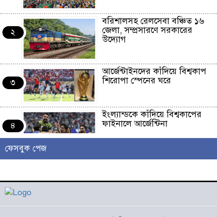
বরিশালসহ রেলসেবা বঞ্চিত ১৬
জেলা, সম্প্রসারণে সরকারের
২
উদ্যোগ
আর্জেন্টাইনদের কাঁদিয়ে বিশ্বকাপ
শিরোপা স্পেনের ঘরে
৩
ইংল্যান্ডকে কাঁদিয়ে বিশ্বকাপের
ফাইনালে আর্জেন্টিনা
৪
ফেসবুক পেজ
লাখো মানুষের গন্তব্য এখন
চরমোনাই
৫