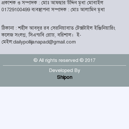
আসন্ন বাকেরগঞ্জ পৌর নির্বাচনে
প্রকাশক ও সম্পাদক : মোঃ আফছার উদ্দিন মৃধা মোবাইল
নারী কাউন্সিলর পদে দোয়া চাইলেন
৬
01729100499 ব্যবস্থাপনা সম্পাদক : মোঃ আলামিন মৃধা
বিএমএসএফ নেত্রী সাবরিনা
আক্তার জিয়া
ঠিকানা : শহীদ আবদুর রব সেরনিয়াবাত টেক্সটাইল ইঞ্জিনিয়ারিং
‘ইসরাইলি সেনাবাহিনী ধ্বংসের
কলেজ সংলগ্ন, সিএন্ডবি রোড, বরিশাল।
ই-
দ্বারপ্রান্তে’ : ইরানের হামলায়
৭
মেইল:dailypollijanapad@gmail.com
এশিয়ায় ১৩ মার্কিন ঘাঁটি ধ্বংস
© All rights reserved © 2017
দৌলতদিয়ায় বাস ডুবি : ২৪ জনের
মরদেহ উদ্ধার, অনেকেই নিখোঁজ
৮
Developed By
Shipon
মহান স্বাধীনতা ও জাতীয় দিবস
আজ
৯
সাংবাদিক নির্যাতনের বিরুদ্ধে জেলা