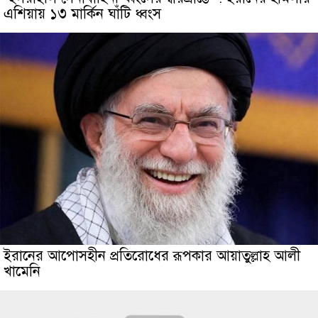
এশিয়ায় ১৩ মার্কিন ঘাঁটি ধ্বংস
ইরানের আপোসহীন প্রতিরোধের রূপকার আয়াতুল্লাহ আলী
খামেনি