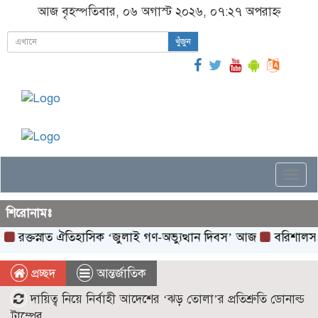
আজ বৃহস্পতিবার, ০৬ অগাস্ট ২০২৬, ০৭:২৭ অপরাহ্ন
খুঁজুন
Togg
navi
শিরোনামঃ
্তস্নাত ঐতিহাসিক ‌‘জুলাই গণ-অভ্যুত্থান দিবস’ আজ
বরিশালসহ রেলসে
প্রচ্ছদ
আন্তর্জাতিক
দায়িত্ব নিয়ে নির্বাহী আদেশের ‘ঝড় তোলা’র প্রতিশ্রুতি ডোনাল্ড
ট্রাম্পের