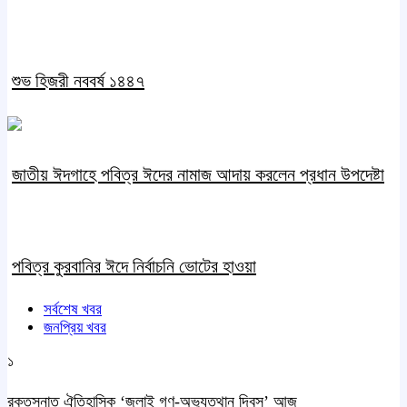
শুভ হিজরী নববর্ষ ১৪৪৭
জাতীয় ঈদগাহে পবিত্র ঈদের নামাজ আদায় করলেন প্রধান উপদেষ্টা
পবিত্র কুরবানির ঈদে নির্বাচনি ভোটের হাওয়া
সর্বশেষ খবর
জনপ্রিয় খবর
১
রক্তস্নাত ঐতিহাসিক ‌‘জুলাই গণ-অভ্যুত্থান দিবস’ আজ