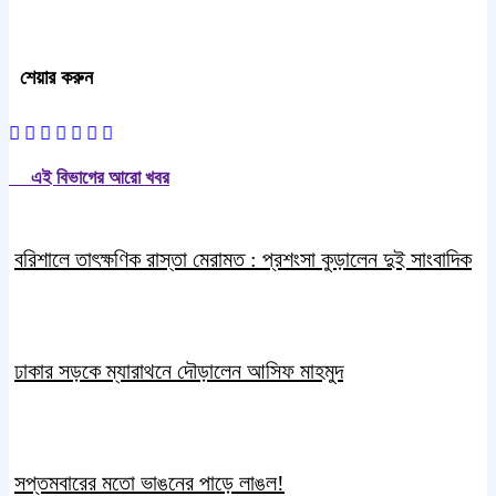
শেয়ার করুন
এই বিভাগের আরো খবর
বরিশালে তাৎক্ষণিক রাস্তা মেরামত : প্রশংসা কুড়ালেন দুই সাংবাদিক
ঢাকার সড়কে ম্যারাথনে দৌড়ালেন আসিফ মাহমুদ
সপ্তমবারের মতো ভাঙনের পাড়ে লাঙল!