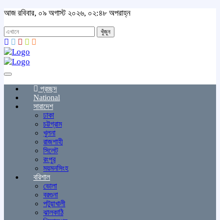
আজ রবিবার, ০৯ অগাস্ট ২০২৬, ০২:৪৮ অপরাহ্ন
খুঁজুন
Toggle
navigation
প্রচ্ছদ
National
সারাদেশ
ঢাকা
চট্টগ্রাম
খুলনা
রাজশাহী
সিলেট
রংপুর
ময়মনসিংহ
বরিশাল
ভোলা
বরগুনা
পটুয়াখালী
ঝালকাঠি