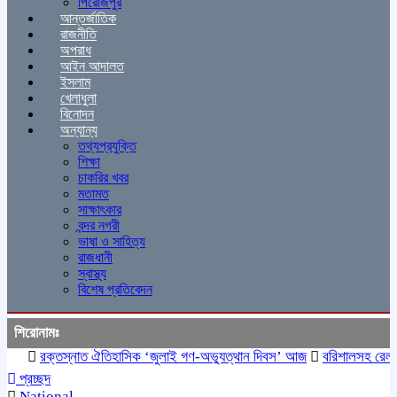
পিরোজপুর
আন্তর্জাতিক
রাজনীতি
অপরাধ
আইন আদালত
ইসলাম
খেলাধুলা
বিনোদন
অন্যান্য
তথ্যপ্রযুক্তি
শিক্ষা
চাকরির খবর
মতামত
সাক্ষাৎকার
বন্দর নগরী
ভাষা ও সাহিত্য
রাজধানী
স্বাস্থ্য
বিশেষ প্রতিবেদন
শিরোনামঃ
রক্তস্নাত ঐতিহাসিক ‌‘জুলাই গণ-অভ্যুত্থান দিবস’ আজ
বরিশালসহ রেলসেবা 
প্রচ্ছদ
National