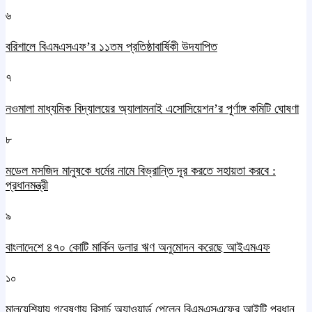
৬
বরিশালে বিএমএসএফ’র ১১তম প্রতিষ্ঠাবার্ষিকী উদযাপিত
৭
নওমালা মাধ্যমিক বিদ্যালয়ের অ্যালামনাই এসোসিয়েশন’র পূর্ণাঙ্গ কমিটি ঘোষণা
৮
মডেল মসজিদ মানুষকে ধর্মের নামে বিভ্রান্তি দূর করতে সহায়তা করবে :
প্রধানমন্ত্রী
৯
বাংলাদেশে ৪৭০ কোটি মার্কিন ডলার ঋণ অনুমোদন করেছে আইএমএফ
১০
মালয়েশিয়ায় গবেষণায় রিসার্চ অ্যাওয়ার্ড পেলেন বিএমএসএফের আইটি প্রধান