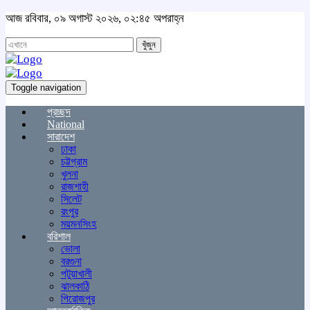
আজ রবিবার, ০৯ অগাস্ট ২০২৬, ০২:৪৫ অপরাহ্ন
খুঁজুন
Toggle navigation
প্রচ্ছদ
National
সারাদেশ
ঢাকা
চট্টগ্রাম
খুলনা
রাজশাহী
সিলেট
রংপুর
ময়মনসিংহ
বরিশাল
ভোলা
বরগুনা
পটুয়াখালী
ঝালকাঠি
পিরোজপুর