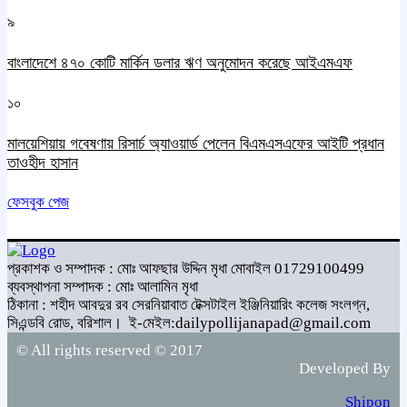
৯
বাংলাদেশে ৪৭০ কোটি মার্কিন ডলার ঋণ অনুমোদন করেছে আইএমএফ
১০
মালয়েশিয়ায় গবেষণায় রিসার্চ অ্যাওয়ার্ড পেলেন বিএমএসএফের আইটি প্রধান
তাওহীদ হাসান
ফেসবুক পেজ
প্রকাশক ও সম্পাদক : মোঃ আফছার উদ্দিন মৃধা মোবাইল 01729100499
ব্যবস্থাপনা সম্পাদক : মোঃ আলামিন মৃধা
ঠিকানা : শহীদ আবদুর রব সেরনিয়াবাত টেক্সটাইল ইঞ্জিনিয়ারিং কলেজ সংলগ্ন,
সিএন্ডবি রোড, বরিশাল।
ই-মেইল:dailypollijanapad@gmail.com
© All rights reserved © 2017
Developed By
Shipon