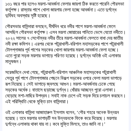
১৩১ বছর পার হলেও ময়লা-আবর্জনা ফেলার জায়গা ঠিক করতে পারেনি পৌরসভা
কর্তৃপক্ষ। রাস্তার পাশে খোলা জায়গায় ফেলা হচ্ছে আবর্জনা। এতে দুর্গন্ধে
দুর্বিষহ অবস্থার সৃষ্টি হয়েছে।
পৌরসভার বাসিন্দারা বলছেন, দীর্ঘদিন ধরে নদীর পাশে ময়লা-আবর্জনা ফেলে
আসছিল পৌরসভা কর্তৃপক্ষ। এসব ময়লা জোয়ারের পানিতে ভেসে যেতো নদীতে।
২০২২ সালের ৭ সেপ্টেম্বর নদীর তীরে ময়লা-আবর্জনা ফেলতে বাধা দেয় জাতীয়
নদী রক্ষা কমিশন। এরপর থেকে পটুয়াখালী-বরিশাল মহাসড়কের পাশে পটুয়াখালী
টোলপ্লাজার পূর্ব পাশের সড়কের খোলা জায়গায় ময়লা-আবর্জনা ফেলা হচ্ছে।
এতে পুরো সড়ক ময়লার ভাগাড়ে পরিণত হয়েছে। দুর্গন্ধে অতিষ্ঠ ওই এলাকার
মানুষজন।
সরেজমিনে দেখা গেছে, পটুয়াখালী-বরিশাল আঞ্চলিক মহাসড়কের পটুয়াখালী
সেতুর পূর্ব পাশে টোলপ্লাজার পেছনে বিকল্প সড়কের ওপরে ফেলা ময়লা ভাগাড়ে
রূপ নিয়েছে। সেই ভাগাড়ে জ্বলছে আগুন। ময়লা-আবর্জনায় ঢেকে গেছে
সড়কের অর্ধেক। বাতাসে ছড়াচ্ছে দুর্গন্ধ। ধোঁয়ায় আচ্ছন্ন পুরো এলাকা।
বেড়েছে মশা-মাছির উপদ্রব। সবাই নাক চেপে ওই সড়ক দিয়ে চলাচল করছেন।
এই পরিস্থিতি থেকে মুক্তি চান বাসিন্দারা।
ওই এলাকার বাসিন্দা আজাহারুল ইসলাম বলেন, ‘পৌর শহরে অনেক উন্নয়ন
হয়েছে। তবে ময়লার ভাগাড়টি সব উন্নয়নকে ফিকে করে দিয়েছে। ময়লার
দুর্গন্ধে এলাকায় থাকা যায় না। কবে মুক্তি মিলবে, তাও জানি না।’