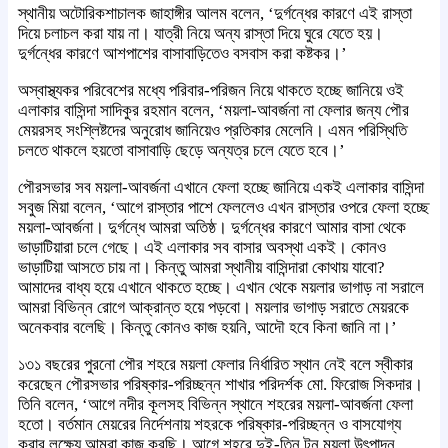
স্থানীয় অটোরিকশাচালক জাহাঙ্গীর আলম বলেন, ‘দুর্গন্ধের কারণে এই রাস্তা
দিয়ে চলাচল করা যায় না। যাত্রী নিয়ে অন্য রাস্তা দিয়ে ঘুরে যেতে হয়।
দুর্গন্ধের কারণে আশপাশের বাসাবাড়িতেও বসবাস করা কষ্টকর।’
অস্বাস্থ্যকর পরিবেশের মধ্যে পরিবার-পরিজন নিয়ে থাকতে হচ্ছে জানিয়ে ওই
এলাকার বাসিন্দা সাদিকুর রহমান বলেন, ‘ময়লা-আবর্জনা না ফেলার জন্য পৌর
মেয়রসহ সংশ্লিষ্টদের অনুরোধ জানিয়েও প্রতিকার মেলেনি। এমন পরিস্থিতি
চলতে থাকলে হয়তো বাসাবাড়ি ছেড়ে অন্যত্র চলে যেতে হবে।’
পৌরসভার সব ময়লা-আবর্জনা এখানে ফেলা হচ্ছে জানিয়ে একই এলাকার বাসিন্দা
সবুজ মিয়া বলেন, ‘আগে রাস্তার পাশে ফেললেও এখন রাস্তার ওপরে ফেলা হচ্ছে
ময়লা-আবর্জনা। দুর্গন্ধে আমরা অতিষ্ঠ। দুর্গন্ধের কারণে আমার বাসা থেকে
ভাড়াটিয়ারা চলে গেছে। এই এলাকার সব বাসার অবস্থা একই। কোনও
ভাড়াটিয়া আসতে চায় না। কিন্তু আমরা স্থানীয় বাসিন্দারা কোথায় যাবো?
আমাদের বাধ্য হয়ে এখানে থাকতে হচ্ছে। এখান থেকে ময়লার ভাগাড় না সরালে
আমরা বিভিন্ন রোগে আক্রান্ত হয়ে পড়বো। ময়লার ভাগাড় সরাতে মেয়রকে
অনেকবার বলেছি। কিন্তু কোনও কাজ হয়নি, আদৌ হবে কিনা জানি না।’
১৩১ বছরের পুরনো পৌর শহরে ময়লা ফেলার নির্ধারিত স্থান নেই বলে স্বীকার
করেছেন পৌরসভার পরিষ্কার-পরিচ্ছন্ন শাখার পরিদর্শক মো. ফিরোজ সিকদার।
তিনি বলেন, ‘আগে নদীর কূলসহ বিভিন্ন স্থানে শহরের ময়লা-আবর্জনা ফেলা
হতো। বর্তমান মেয়রের নির্দেশনায় শহরকে পরিষ্কার-পরিচ্ছন্ন ও বাসযোগ্য
করার লক্ষ্যে আমরা কাজ করছি। আগে শহরে দুই-তিন টন ময়লা উৎপাদন