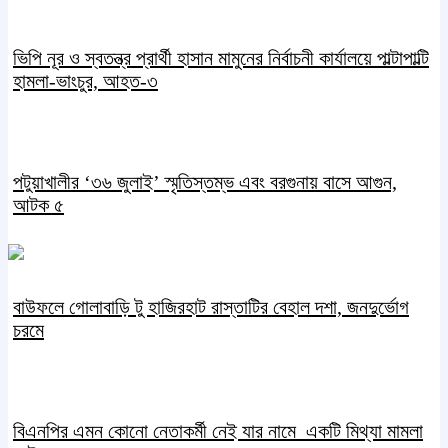
ভিপি নূর ও স্বতন্ত্র প্রার্থী হাসান মামুনের নির্বাচনী কার্যালয়ে পাল্টাপাল্টি
হামলা-ভাংচুর, আহত-৩
পটুয়াখালীর ‘৩৬ জুলাই’ স্মৃতিস্তম্ভ এবং বরগুনায় বাসে আগুন,
আটক ৫
বাউফলে গোলাবাড়ি টু হাজিরহাট রাস্তাটির বেহাল দশা, জনদুর্ভোগ
চরমে
বিএনপির এমন কোনো নেতাকর্মী নেই যার নামে একটি মিথ্যা মামলা