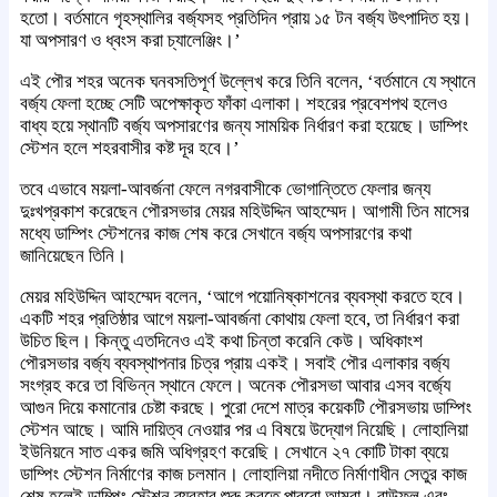
হতো। বর্তমানে গৃহস্থালির বর্জ্যসহ প্রতিদিন প্রায় ১৫ টন বর্জ্য উৎপাদিত হয়।
যা অপসারণ ও ধ্বংস করা চ্যালেঞ্জিং।’
এই পৌর শহর অনেক ঘনবসতিপূর্ণ উল্লেখ করে তিনি বলেন, ‘বর্তমানে যে স্থানে
বর্জ্য ফেলা হচ্ছে সেটি অপেক্ষাকৃত ফাঁকা এলাকা। শহরের প্রবেশপথ হলেও
বাধ্য হয়ে স্থানটি বর্জ্য অপসারণের জন্য সাময়িক নির্ধারণ করা হয়েছে। ডাম্পিং
স্টেশন হলে শহরবাসীর কষ্ট দূর হবে।’
তবে এভাবে ময়লা-আবর্জনা ফেলে নগরবাসীকে ভোগান্তিতে ফেলার জন্য
দুঃখপ্রকাশ করেছেন পৌরসভার মেয়র মহিউদ্দিন আহম্মেদ। আগামী তিন মাসের
মধ্যে ডাম্পিং স্টেশনের কাজ শেষ করে সেখানে বর্জ্য অপসারণের কথা
জানিয়েছেন তিনি।
মেয়র মহিউদ্দিন আহম্মেদ বলেন, ‘আগে পয়োনিষ্কাশনের ব্যবস্থা করতে হবে।
একটি শহর প্রতিষ্ঠার আগে ময়লা-আবর্জনা কোথায় ফেলা হবে, তা নির্ধারণ করা
উচিত ছিল। কিন্তু এতদিনেও এই কথা চিন্তা করেনি কেউ। অধিকাংশ
পৌরসভার বর্জ্য ব্যবস্থাপনার চিত্র প্রায় একই। সবাই পৌর এলাকার বর্জ্য
সংগ্রহ করে তা বিভিন্ন স্থানে ফেলে। অনেক পৌরসভা আবার এসব বর্জ্যে
আগুন দিয়ে কমানোর চেষ্টা করছে। পুরো দেশে মাত্র কয়েকটি পৌরসভায় ডাম্পিং
স্টেশন আছে। আমি দায়িত্ব নেওয়ার পর এ বিষয়ে উদ্যোগ নিয়েছি। লোহালিয়া
ইউনিয়নে সাত একর জমি অধিগ্রহণ করেছি। সেখানে ২৭ কোটি টাকা ব্যয়ে
ডাম্পিং স্টেশন নির্মাণের কাজ চলমান। লোহালিয়া নদীতে নির্মাণাধীন সেতুর কাজ
শেষ হলেই ডাম্পিং স্টেশন ব্যবহার শুরু করতে পারবো আমরা। বাউফল এবং