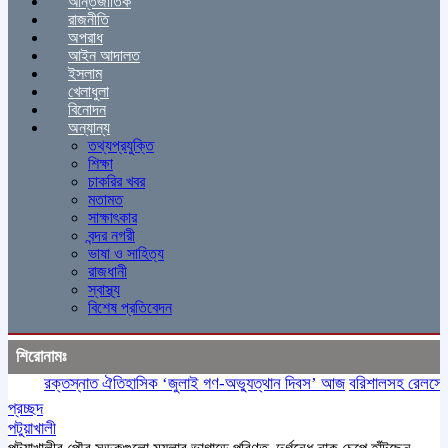
আন্তর্জাতিক
রাজনীতি
অপরাধ
আইন আদালত
ইসলাম
খেলাধুলা
বিনোদন
অন্যান্য
তথ্যপ্রযুক্তি
শিক্ষা
চাকরির খবর
মতামত
সাক্ষাৎকার
বন্দর নগরী
ভাষা ও সাহিত্য
রাজধানী
স্বাস্থ্য
বিশেষ প্রতিবেদন
শিরোনামঃ
রক্তস্নাত ঐতিহাসিক ‌‘জুলাই গণ-অভ্যুত্থান দিবস’ আজ
বরিশালসহ রেলসেবা বঞ্চ
প্রচ্ছদ
পটুয়াখালী