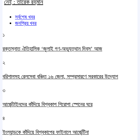
নেই : তারেক রহমান
সর্বশেষ খবর
জনপ্রিয় খবর
১
রক্তস্নাত ঐতিহাসিক ‌‘জুলাই গণ-অভ্যুত্থান দিবস’ আজ
২
বরিশালসহ রেলসেবা বঞ্চিত ১৬ জেলা, সম্প্রসারণে সরকারের উদ্যোগ
৩
আর্জেন্টাইনদের কাঁদিয়ে বিশ্বকাপ শিরোপা স্পেনের ঘরে
৪
ইংল্যান্ডকে কাঁদিয়ে বিশ্বকাপের ফাইনালে আর্জেন্টিনা