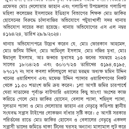
প্রফেসর মোঃ দেলোয়ার জাহান এবং গলাচিপা উপজেলার গলাচিপা
মহিলা কলেজের ইসলামের ইতিহাস বিভাগের শিক্ষক মোঃ জাকির
হোসেনের বিরুদ্ধে চাঁদাবাজির অভিযোগে পটুয়াখালী সদর থানায়
অভিযোগ দায়ের করা হয়েছে। থানায় অভিযোগের এস এল নম্বর
৪১৬৪/২৪, তারিখ ২৯/৯/২০২৪।
থানায় অভিযোগপত্রে উল্লেখ করেন যে, মোঃ ফোরকান আহমেদ,
মোঃ জসিম উদ্দিন, মোঃ আমিনুল ইসলাম, মোঃ নজির মৃধা, মোঃ
ঈমানুল ইসলাম, আঃ জব্বার মৃধাসহ ১৩ জনের সমন্বয়ে ২০২৩
সালের ১৮/০৪/২৩ এবং ৩০/০৭/২৩ তারিখের ৩১৯৪,৩১৯৫,
৬৭০১৭ নং সাব কবলা দলিলমুলে দাতা মরহুম অধ্যক্ষ মমিন উদ্দিন
খানের ওয়ারিশগণ এবং মফেজ উদ্দিন প্যাদার ওয়ারিশগণের নিকট
থেকে ১১.৫০ শতাংশ জমি ক্রয় করেন। ১লা আগষ্ট জমির চারপার্শ্বে
ঘেরা দাতাদের পূর্বাক্ত বাউন্ডারি ওয়ালের কিছু ভাংগা অংশের কাজ
করিতে গেলে মোঃ জাকির হোসেন, বেলাল প্যাদা, শহিদুল প্যাদা,
সুলতান প্যাদা ও মোঃ দেলোয়ার জাহান এর নেতৃত্বে কতিপয় স্থানীয়
সংঘবদ্ধ সন্ত্রাস টাইপের লোকজন বাঁধার সৃষ্টি করে। ৫ আগষ্ট সরকার
পরির্তনের রাতে মোঃ জাকির হোসেন ও বেলালের নেতৃত্বে একদল
সন্ত্রাসী তাদের জমিতে থাকা টিনের ঘরসহ অন্যান্য মালামাল লুট করে