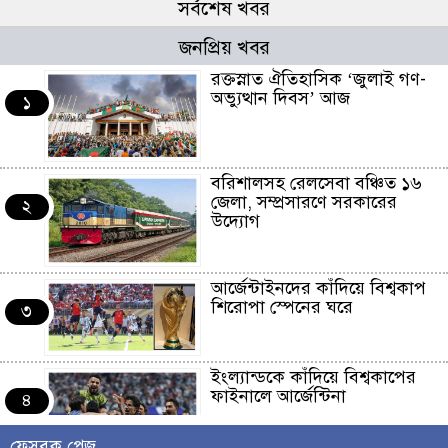
সর্বশেষ খবর
জনপ্রিয় খবর
রক্তস্নাত ঐতিহাসিক ‌‘জুলাই গণ-
অভ্যুত্থান দিবস’ আজ
১
বরিশালসহ রেলসেবা বঞ্চিত ১৬
জেলা, সম্প্রসারণে সরকারের
২
উদ্যোগ
আর্জেন্টাইনদের কাঁদিয়ে বিশ্বকাপ
শিরোপা স্পেনের ঘরে
৩
ইংল্যান্ডকে কাঁদিয়ে বিশ্বকাপের
ফাইনালে আর্জেন্টিনা
৪
ফেসবুক পেজ