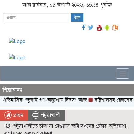
আজ রবিবার, ০৯ অগাস্ট ২০২৬, ১০:১৪ পূর্বাহ্ন
খুঁজুন
Togg
navi
শিরোনামঃ
হাসিক ‌‘জুলাই গণ-অভ্যুত্থান দিবস’ আজ
বরিশালসহ রেলসেবা বঞ্চিত 
প্রচ্ছদ
পটুয়াখালী
পটুয়াখালীতে চাঁদা না দেওয়ায় জমি দখলের চেষ্টার অভিযোগ,
প্রশাসনের হস্তক্ষেপ কামনা