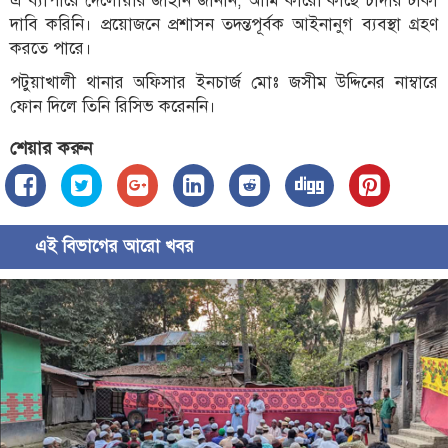
এ ব্যাপারে দেলোয়ার জাহান জানান, আমি কারো কাছে চাঁদার টাকা
দাবি করিনি। প্রয়োজনে প্রশাসন তদন্তপূর্বক আইনানুগ ব্যবস্থা গ্রহণ
করতে পারে।
পটুয়াখালী থানার অফিসার ইনচার্জ মোঃ জসীম উদ্দিনের নাম্বারে
ফোন দিলে তিনি রিসিভ করেননি।
শেয়ার করুন
এই বিভাগের আরো খবর