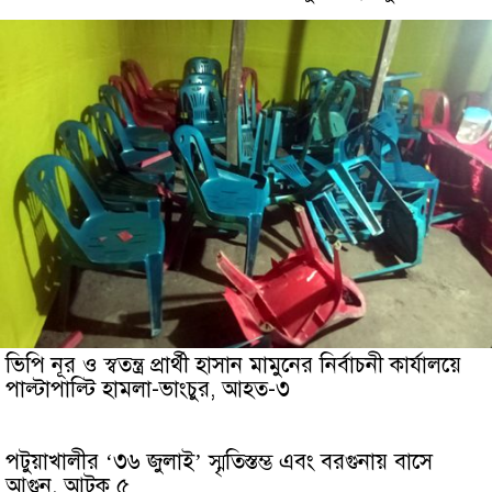
ভিপি নূর ও স্বতন্ত্র প্রার্থী হাসান মামুনের নির্বাচনী কার্যালয়ে
পাল্টাপাল্টি হামলা-ভাংচুর, আহত-৩
পটুয়াখালীর ‘৩৬ জুলাই’ স্মৃতিস্তম্ভ এবং বরগুনায় বাসে
আগুন, আটক ৫