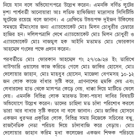
নিয়ে যান বলে অভিযোগপত্রে উল্লেখ করেন। এমনকি বর্ণিত লুটের
দৃশ্য পার্শ্ববর্তী আনোয়ারা আঃ লতিফ হাফিজিয়া মাদ্রাসার সিসিটিভি
ফুটেজে রয়েছে বলে জানান। এ প্রেক্ষিতে উভয়পক্ষ দুইজন উকিলের
সমন্বয়ে মীমাংসার জন্য এ্যাডভোকেট মোঃ মিলন চোধুরীর চেম্বারে
হাজির হন। দলিলপত্রাদি দেখে এ্যাডভোকেট মোঃ মিলন চোধুরী ও
এ্যাডভোকেট মোঃ নাজমুল হক আইনি মতামত মোঃ ফোরকান
আহম্মেদ গংদের পক্ষে প্রদান করেন।
পরবর্তীতে মোঃ ফোরকান আহম্মেদ গং ২৭/০৯/২৪ ইং তারিখে
বাউন্ডারি ওয়ালের কাজ করিতে গেলে মোঃ জাকির হোসেন, মোঃ
দেলোয়ার জাহান, মোঃ মাহবুব হোসেন, মাজেদা বেগমসহ ১০-১২
জন লোক কাজে বাঁধার সৃষ্টি করে, প্রাণনাশের হুমকি দেয় এবং
লেবারদের হাত থেকে মালপত্র কেড়ে নেয়, ধাক্কা দিয়ে মাটিতে ফেলে
দেয়। এমনকি বিভিন্ন লোক মারফত টাকা-পয়সা দাবির বিষয়টি
অভিযোগে উল্লেখ করেন। তাদের চাহিদা মত চাঁদা পরিশোধ করলে
তারা আর বাধার সৃষ্টি করবে না বলে জানান। মোঃ জাকির হোসনে
একজন ধুরন্দর প্রকৃতির লোক, বিভিন্ন সময় নিজেকে সচিবের বন্ধু,
রাজনৈতিক নেতা পরিচয় দিয়ে চাঁদাবাজি করে বেড়ায়। মোঃ
দেলোয়ার জাহান করিম মৃধা কলেজের একজন শিক্ষক পরিচয়ে