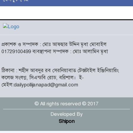
লাখো মানুষের গন্তব্য এখন
চরমোনাই
৫
আসন্ন বাকেরগঞ্জ পৌর নির্বাচনে
প্রকাশক ও সম্পাদক : মোঃ আফছার উদ্দিন মৃধা মোবাইল
নারী কাউন্সিলর পদে দোয়া চাইলেন
৬
01729100499 ব্যবস্থাপনা সম্পাদক : মোঃ আলামিন মৃধা
বিএমএসএফ নেত্রী সাবরিনা
আক্তার জিয়া
ঠিকানা : শহীদ আবদুর রব সেরনিয়াবাত টেক্সটাইল ইঞ্জিনিয়ারিং
‘ইসরাইলি সেনাবাহিনী ধ্বংসের
কলেজ সংলগ্ন, সিএন্ডবি রোড, বরিশাল।
ই-
দ্বারপ্রান্তে’ : ইরানের হামলায়
৭
মেইল:dailypollijanapad@gmail.com
এশিয়ায় ১৩ মার্কিন ঘাঁটি ধ্বংস
© All rights reserved © 2017
দৌলতদিয়ায় বাস ডুবি : ২৪ জনের
মরদেহ উদ্ধার, অনেকেই নিখোঁজ
৮
Developed By
Shipon