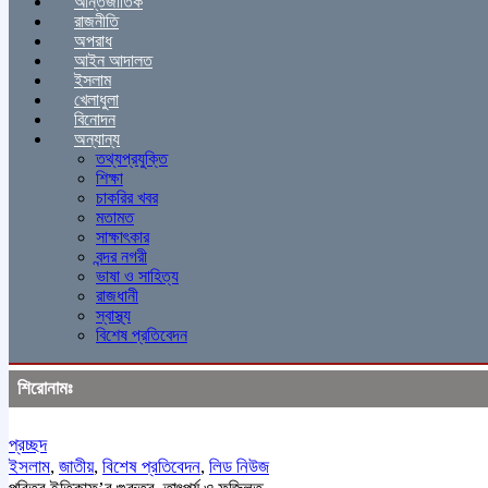
আন্তর্জাতিক
রাজনীতি
অপরাধ
আইন আদালত
ইসলাম
খেলাধুলা
বিনোদন
অন্যান্য
তথ্যপ্রযুক্তি
শিক্ষা
চাকরির খবর
মতামত
সাক্ষাৎকার
বন্দর নগরী
ভাষা ও সাহিত্য
রাজধানী
স্বাস্থ্য
বিশেষ প্রতিবেদন
শিরোনামঃ
প্রচ্ছদ
ইসলাম
,
জাতীয়
,
বিশেষ প্রতিবেদন
,
লিড নিউজ