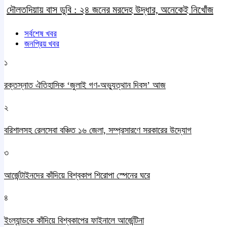
দৌলতদিয়ায় বাস ডুবি : ২৪ জনের মরদেহ উদ্ধার, অনেকেই নিখোঁজ
সর্বশেষ খবর
জনপ্রিয় খবর
১
রক্তস্নাত ঐতিহাসিক ‌‘জুলাই গণ-অভ্যুত্থান দিবস’ আজ
২
বরিশালসহ রেলসেবা বঞ্চিত ১৬ জেলা, সম্প্রসারণে সরকারের উদ্যোগ
৩
আর্জেন্টাইনদের কাঁদিয়ে বিশ্বকাপ শিরোপা স্পেনের ঘরে
৪
ইংল্যান্ডকে কাঁদিয়ে বিশ্বকাপের ফাইনালে আর্জেন্টিনা