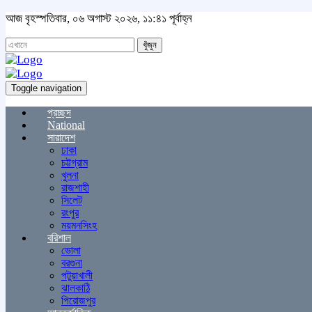
আজ বৃহস্পতিবার, ০৬ অগাস্ট ২০২৬, ১১:৪১ পূর্বাহ্ন
খুঁজুন
Toggle navigation
প্রচ্ছদ
National
সারাদেশ
ঢাকা
চট্টগ্রাম
খুলনা
রাজশাহী
সিলেট
রংপুর
ময়মনসিংহ
বরিশাল
ভোলা
বরগুনা
পটুয়াখালী
ঝালকাঠি
পিরোজপুর