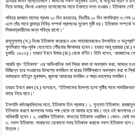
দুনিয়ার জীবন ব্যস্ততাবহুল। জীবনের সকল অনুষঙ্গই এমন, যা মানুষের ধ্যান ও চিন্
নিয়ে ভাবার; কিংবা একান্ত মনোযোগের সাথে ইবাদতে মগ্ন হওয়ার। ইতিকাফ সেই 
পবিত্র রমজান মাসের প্রথম ১০ দিন রহমতের, দ্বিতীয় ১০ দিন মাগফিরাত ও শেষ ১০ 
এসে তাঁর সাথে বান্দাহ্র নিবিড় সম্পর্ক স্থাপনের সুযোগ সৃষ্টি হয়। ইতিকাফ সম
সিজদাহ্কারীদের জন্য পবিত্র রাখো।’
রাসূলুল্লাহ্ (স.) নিজে ইতিকাফ করেছেন এবং সাহাবাদেরকেও উৎসাহিত ও অনুপ্রাণ
পুলসিরাত পার-পূর্বক বেহেশতে পৌঁছবার জিম্মাদার হবেন। হযরত আবু হুরায়রা (র
বুখারি: ১৯০৩)। হযরত ইবনে উমার (রা.) থেকে বর্ণিত। তিনি বলেন, ‘রমজানের শ
আরবি শব্দ ‘ইতিকাফ’ এর আভিধানিক অর্থ স্থির থাকা বা অবস্থান করা, আবদ্ধ হওয়া
বিচ্ছিন্ন হয়ে সওয়াবের উদ্দেশ্যে মসজিদে বা ঘরের নির্দিষ্টস্থানে অবস্থান ক
যথাক্রমে বাইতুল মুকাদ্দাস, জুমআ আদায়ের মসজিদ ও পাড়া-মহল্লার মসজিদ।
হযরত ইবনে রজব (র.) বলেছেন, ‘ইতিকাফের উদ্দেশ্য হলো সৃষ্টির সাথে সাময়িকভাবে স
কাছে নিয়ে যাবে।’
ইসলামি ধর্মতত্ত্ববিদদের মতে, ইতিকাফ তিন প্রকার। ১. সুন্নাত ইতিকাফ: রমজান
ইতিকাফ করলে জনপদের সবার পক্ষ থেকে তা আদায় হয়ে যায়। তবে ওই জনপদের কেউ যদি 
অধিকারী হবেন। ২. ওয়াজিব ইতিকাফ: মানতের ইতিকাফ ওয়াজিব। যেমন- কেউ বলল
৩. নফল ইতিকাফ: সাধারণত যেকোনো সময় ইতিকাফ করাকে নফল ইতিকাফ বলে। এর জন
উত্তম।