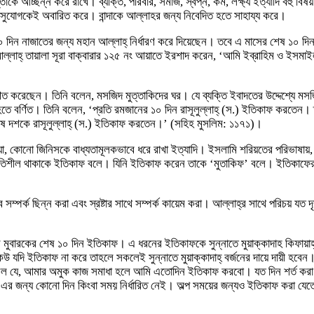
তাকে আচ্ছন্ন করে রাখে। ব্যক্তি, পরিবার, সমাজ, স্বপ্ন, কর্ম, লক্ষ্য ইত্যাদি বহু
সুযোগকেই অবারিত করে। বান্দাকে আল্লাহর জন্য নিবেদিত হতে সাহায্য করে।
দিন নাজাতের জন্য মহান আল্লাহ্ নির্ধারণ করে দিয়েছেন। তবে এ মাসের শেষ ১০ দিন সব
্পর্কে আল্লাহ্ তায়ালা সূরা বাক্বারার ১২৫ নং আয়াতে ইরশাদ করেন, ‘আমি ইব্রাহিম ও
িত করেছেন। তিনি বলেন, মসজিদ মুত্তাকিদের ঘর। যে ব্যক্তি ইবাদতের উদ্দেশ্যে মস
া.) হতে বর্ণিত। তিনি বলেন, ‘প্রতি রমজানের ১০ দিন রাসূলুল্লাহ্ (স.) ইতিকাফ কর
েষ দশকে রাসূলুল্লাহ্ (স.) ইতিকাফ করতেন।’ (সহিহ মুসলিম: ১১৭১)।
, কোনো জিনিসকে বাধ্যতামূলকভাবে ধরে রাখা ইত্যাদি। ইসলামি শরিয়তের পরিভাষায়, আল্
রা বা স্থিতিশীল থাকাকে ইতিকাফ বলে। যিনি ইতিকাফ করেন তাকে ‘মুতাকিফ’ বলে। ইতিক
ম্পর্ক ছিন্ন করা এবং স্রষ্টার সাথে সম্পর্ক কায়েম করা। আল্লাহ্র সাথে পরিচয় যত দৃ
ুল মুবারকের শেষ ১০ দিন ইতিকাফ। এ ধরনের ইতিকাফকে সুন্নাতে মুয়াক্কাদাহ কিফায়া
ইতিকাফ না করে তাহলে সকলেই সুন্নাতে মুয়াক্কাদাহ্ বর্জনের দায়ে দায়ী হবেন। তবে 
 যে, আমার অমুক কাজ সমাধা হলে আমি এতোদিন ইতিকাফ করবো। যত দিন শর্ত করা হ
্য কোনো দিন কিংবা সময় নির্ধারিত নেই। অল্প সময়ের জন্যও ইতিকাফ করা যেতে পা