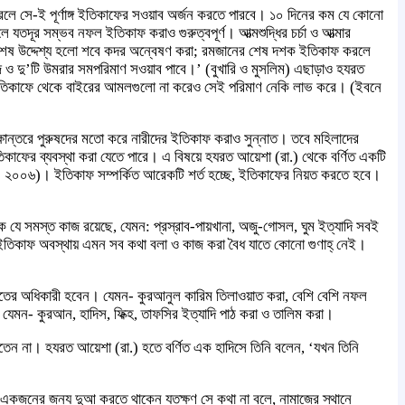
রলে সে-ই পূর্ণাঙ্গ ইতিকাফের সওয়াব অর্জন করতে পারবে। ১০ দিনের কম যে কোনো
ূর সম্ভব নফল ইতিকাফ করাও গুরুত্বপূর্ণ। আত্মশুদ্ধির চর্চা ও আত্মার
বিশেষ উদ্দেশ্য হলো শবে কদর অন্বেষণ করা; রমজানের শেষ দশক ইতিকাফ করলে
হজ ও দু’টি উমরার সমপরিমাণ সওয়াব পাবে।’ (বুখারি ও মুসলিম) এছাড়াও হযরত
 সে ইতিকাফে থেকে বাইরের আমলগুলো না করেও সেই পরিমাণ নেকি লাভ করে। (ইবনে
ান্তরে পুরুষদের মতো করে নারীদের ইতিকাফ করাও সুন্নাত। তবে মহিলাদের
 ইতিকাফের ব্যবস্থা করা যেতে পারে। এ বিষয়ে হযরত আয়েশা (রা.) থেকে বর্ণিত একটি
লিম: ২০০৬)। ইতিকাফ সম্পর্কিত আরেকটি শর্ত হচ্ছে, ইতিকাফের নিয়ত করতে হবে।
ৃতিক যে সমস্ত কাজ রয়েছে, যেমন: প্রস্রাব-পায়খানা, অজু-গোসল, ঘুম ইত্যাদি সবই
ে ইতিকাফ অবস্থায় এমন সব কথা বলা ও কাজ করা বৈধ যাতে কোনো গুণাহ্ নেই।
 অধিকারী হবেন। যেমন- কুরআনুল কারিম তিলাওয়াত করা, বেশি বেশি নফল
 যেমন- কুরআন, হাদিস, ফিক্হ, তাফসির ইত্যাদি পাঠ করা ও তালিম করা।
হতেন না। হযরত আয়েশা (রা.) হতে বর্ণিত এক হাদিসে তিনি বলেন, ‘যখন তিনি
 একজনের জন্য দুআ করতে থাকেন যতক্ষণ সে কথা না বলে, নামাজের স্থানে