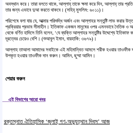
অবস্থান করে। তারা বলতে থাকে, আল্লাহ্ তাকে ক্ষমা করে দিন, আল্লাহ্ তার প্র
তার জন্য এভাবে দুআ করতে থাকবে। (সহিহ্ মুসলিম: ৬০১১)।
পরিশেষে বলা যায় যে, আত্মার পরিশুদ্ধি অর্জন এবং আল্লাহর সন্তুষ্টি লাভ করা
প্রক্রিয়ার প্রভাব সীমাহীন। ইতিকাফ একজন মানুষের ওপর এমনভাবে নৈতিক ও আধ্য
থেকে বর্ণিত হাদিসে তিনি বলেন, ‘যে ব্যক্তি আল্লাহর সন্তুষ্টির উদ্দেশ্যে ইতিকা
দূরত্বের চেয়েও বেশি। (শুআবুল ইমান, বায়হাকি: ৩৬৭৯)।
আল্লাহ তাআলা আমাদের সবাইকে এই মহিমান্বিত আমলে শরীক হওয়ার তাওফীক দান
উপকৃত হওয়ার তাওফীক দান করুন। আমিন, ছুম্মা আমিন।
শেয়ার করুন
এই বিভাগের আরো খবর
রক্তস্নাত ঐতিহাসিক ‌‘জুলাই গণ-অভ্যুত্থান দিবস’ আজ