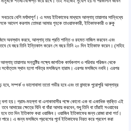
 বিষয় মানুষকে শতধা-বিক্ষিপ্ত করে রাখে। তাই সহজেই সুযোগ হয় না পরকালীন জীবন
চেয়ে বেশি মর্যাদাপূর্ণ। এ সময় ইতিকাফের মাধ্যমে আল্লাহ্ তায়ালার সান্নিধ্যে
 ইসমাইলকে আদেশ করলাম তোমরা আমার গৃহকে তাওয়াফকারী, ইতিকাফকারী ও রুকু
জিদে অবস্থান করবে, আল্লাহ্ তার প্রতি শান্তি ও রহমত নাজিল করবেন এবং
তেন। তবে যে বছর তিনি ইন্তিকাল করেন সে বছর তিনি ২০ দিন ইতিকাফ করেন। (সহিহ
লাহ্ তায়ালার সন্তুষ্টির লক্ষ্যে জাগতিক কার্যকলাপ ও পরিবার পরিজন থেকে
াফের সর্বোত্তম স্থান হলো পবিত্র মসজিদুল হারাম। এরপর মসজিদে নববি। এরপর
ঢ় হবে, সম্পর্ক ও ভালোবাসা ততো গভীর হবে এবং তা বান্দাকে পুরোপুরি আল্লাহ্র
হ্ বলা হয়। গ্রাম-মহল্লা বা এলাকাবাসীর পক্ষে কোনো এক বা একাধিক ব্যক্তি এই
আদায়ের ক্ষেত্রে যিনি বা যাঁরা আদায় করবেন, শুধু তিনি বা তাঁরাই সওয়াবের
বে তত দিন ইতিকাফ করা ওয়াজিব। ওয়াজিব ইতিকাফের জন্য রোজা রাখা শর্ত।
রে। এ জন্য মসজিদে প্রবেশের পূর্বে ইতিকাফের নিয়ত করে প্রবেশ করা