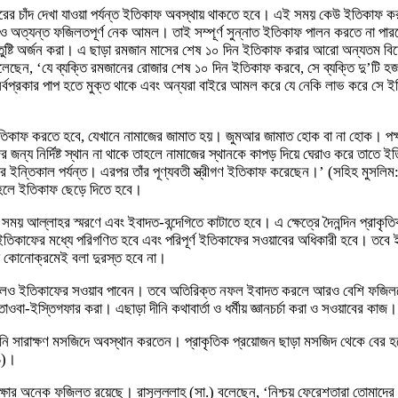
ফিতরের চাঁদ দেখা যাওয়া পর্যন্ত ইতিকাফ অবস্থায় থাকতে হবে। এই সময় কেউ ইতিকাফ ক
ন্ত ফজিলতপূর্ণ নেক আমল। তাই সম্পূর্ণ সুন্নাত ইতিকাফ পালন করতে না পারলে যতদ
ন্তুষ্টি অর্জন করা। এ ছাড়া রমজান মাসের শেষ ১০ দিন ইতিকাফ করার আরো অন্যতম 
বলেছেন, ‘যে ব্যক্তি রমজানের রোজার শেষ ১০ দিন ইতিকাফ করবে, সে ব্যক্তি দু’টি 
ারী সর্বপ্রকার পাপ হতে মুক্ত থাকে এবং অন্যরা বাইরে আমল করে যে নেকি লাভ করে
ইতিকাফ করতে হবে, যেখানে নামাজের জামাত হয়। জুমআর জামাত হোক বা না হোক। পক্ষ
ের জন্য নির্দিষ্ট স্থান না থাকে তাহলে নামাজের স্থানকে কাপড় দিয়ে ঘেরাও করে তাতে
াঁর ইন্তিকাল পর্যন্ত। এরপর তাঁর পূণ্যবতী স্ত্রীগণ ইতিকাফ করেছেন।’ (সহিহ মুস
ু হলে ইতিকাফ ছেড়ে দিতে হবে।
ি সময় আল্লাহর স্মরণে এবং ইবাদত-বন্দেগিতে কাটাতে হবে। এ ক্ষেত্রে দৈনন্দিন প্রাক
 ইতিকাফের মধ্যে পরিগণিত হবে এবং পরিপূর্ণ ইতিকাফের সওয়াবের অধিকারী হবে। তব
তা কোনোক্রমেই বলা দুরস্ত হবে না।
েও ইতিকাফের সওয়াব পাবেন। তবে অতিরিক্ত নফল ইবাদত করলে আরও বেশি ফজিলতের
া-ইস্তিগফার করা। এছাড়া দীনি কথাবার্তা ও ধর্মীয় জ্ঞানচর্চা করা ও সওয়াবের কাজ।
তিনি সারাক্ষণ মসজিদে অবস্থান করতেন। প্রাকৃতিক প্রয়োজন ছাড়া মসজিদ থেকে বের 
৯)।
ষার অনেক ফজিলত রয়েছে। রাসূলুল্লাহ্ (সা.) বলেছেন, ‘নিশ্চয় ফেরেশতারা তোমাদের