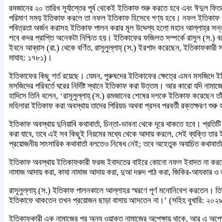
রমজানের ২০ তারিখ সূর্যাস্তের পূর্ব থেকেই ইতিকাফ শুরু করতে হবে এবং ঈদুল 
পরিমাণ সময় ইতিকাফ করলে তা নফল ইতিকাফ হিসেবে গণ্য হবে। নফল ইতিকাফ ও অত্য
পবিত্রতা অর্জন করাসহ ইতিকাফ পালন করার মূল উদ্দেশ্য হলো মহান আল্লাহ্র স
শবে কদর প্রাপ্তি অনেকটা নিশ্চিত হয়। ইতিকাফের ফজিলত সম্পর্কে রাসূল (স.) 
ইবনে আব্বাস (রা.) থেকে বর্ণিত, রাসূলুল্লাহ্ (স.) ইরশাদ করেছেন, ইতিকাফক
মাযাহ: ১৭৮১)।
ইতিকাফের কিছু শর্ত রয়েছে। যেমন, পুরুষদের ইতিকাফের ক্ষেত্রে এমন মসজিদে 
মসজিদের পরিবর্তে ঘরের নির্দিষ্ট স্থানে ইতিকাফ করা উত্তম। আর কারো যদি নামাজ
হাদিসে তিনি বলেন, ‘রাসূলুল্লাহ্ (স.) রমজানের শেষের দশকে ইতিকাফ করেছেন ত
মহিলারা ইতিকাফ করা অবস্থায় তাদের পিরিয়ড অথবা প্রসব পরবর্তী রক্তক্ষরণ শুর
ইতিকাফ অবস্থায় দুনিয়াবি কথাবার্তা, চিন্তা-ভাবনা থেকে দূরে থাকতে হবে। প্রতিট
করা যাবে, তবে এই সব কিছুই নিয়মের মধ্যে থেকে আদায় করলে, সেই ব্যক্তি তার
প্রয়োজনীয় সাংসারিক কথাবার্তা বলতেও নিষেধ নেই; তবে অহেতুক অযাচিত কথাবার্
ইতিকাফ অবস্থায় ইতিকাফকারী ফরজ ইবাদতের বাইরে কোনো নফল ইবাদত না করল
নামাজ আদায় করা, কাযা নামাজ আদায় করা, দুআ দরুদ পাঠ করা, জিকির-আযকার ও তাওব
রাসূলুল্লাহ্ (স.) ইতিকাফ পালনকালে আল্লাহর স্মরণে পূর্ণ মনোনিবেশ করতেন। 
ইতিকাফে থাকতেন তখন প্রয়োজন ছাড়া বাসায় আসতেন না।’ (সহিহ বুখারি: ২০২
ইতিকাফকারী এক নামাজের পর অন্য ওয়াক্ত নামাজের অপেক্ষায় থাকে, আর এ অপেক্