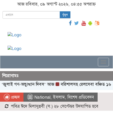
আজ রবিবার, ০৯ অগাস্ট ২০২৬, ০৪:৫৫ অপরাহ্ন
খুঁজুন
Togg
navi
শিরোনামঃ
ই গণ-অভ্যুত্থান দিবস’ আজ
বরিশালসহ রেলসেবা বঞ্চিত ১৬ জেলা, সম
প্রচ্ছদ
National
,
ইসলাম
,
বিশেষ প্রতিবেদন
পবিত্র ঈদে মিলাদুন্নবী (স.) ২৮ সেপ্টেম্বর উদযাপিত হবে