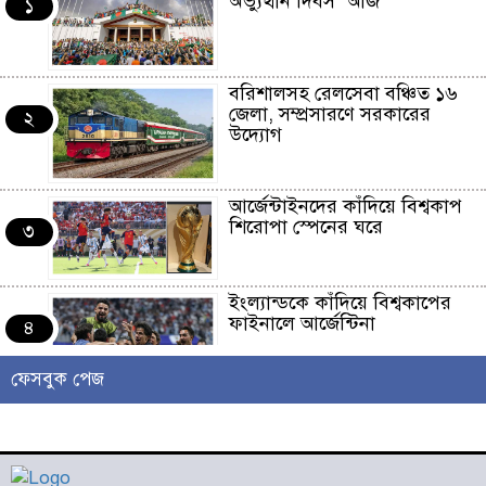
অভ্যুত্থান দিবস’ আজ
১
বরিশালসহ রেলসেবা বঞ্চিত ১৬
জেলা, সম্প্রসারণে সরকারের
২
উদ্যোগ
আর্জেন্টাইনদের কাঁদিয়ে বিশ্বকাপ
শিরোপা স্পেনের ঘরে
৩
ইংল্যান্ডকে কাঁদিয়ে বিশ্বকাপের
ফাইনালে আর্জেন্টিনা
৪
ফেসবুক পেজ
লাখো মানুষের গন্তব্য এখন
চরমোনাই
৫