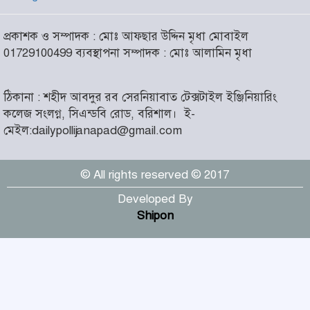
আসন্ন বাকেরগঞ্জ পৌর নির্বাচনে
প্রকাশক ও সম্পাদক : মোঃ আফছার উদ্দিন মৃধা মোবাইল
নারী কাউন্সিলর পদে দোয়া চাইলেন
৬
01729100499 ব্যবস্থাপনা সম্পাদক : মোঃ আলামিন মৃধা
বিএমএসএফ নেত্রী সাবরিনা
আক্তার জিয়া
ঠিকানা : শহীদ আবদুর রব সেরনিয়াবাত টেক্সটাইল ইঞ্জিনিয়ারিং
‘ইসরাইলি সেনাবাহিনী ধ্বংসের
কলেজ সংলগ্ন, সিএন্ডবি রোড, বরিশাল।
ই-
দ্বারপ্রান্তে’ : ইরানের হামলায়
৭
মেইল:dailypollijanapad@gmail.com
এশিয়ায় ১৩ মার্কিন ঘাঁটি ধ্বংস
© All rights reserved © 2017
দৌলতদিয়ায় বাস ডুবি : ২৪ জনের
মরদেহ উদ্ধার, অনেকেই নিখোঁজ
৮
Developed By
Shipon
মহান স্বাধীনতা ও জাতীয় দিবস
আজ
৯