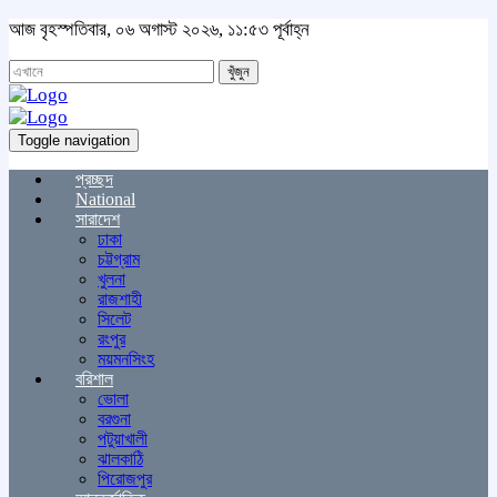
আজ বৃহস্পতিবার, ০৬ অগাস্ট ২০২৬, ১১:৫৩ পূর্বাহ্ন
খুঁজুন
Toggle navigation
প্রচ্ছদ
National
সারাদেশ
ঢাকা
চট্টগ্রাম
খুলনা
রাজশাহী
সিলেট
রংপুর
ময়মনসিংহ
বরিশাল
ভোলা
বরগুনা
পটুয়াখালী
ঝালকাঠি
পিরোজপুর