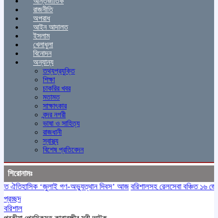
আন্তর্জাতিক
রাজনীতি
অপরাধ
আইন আদালত
ইসলাম
খেলাধুলা
বিনোদন
অন্যান্য
তথ্যপ্রযুক্তি
শিক্ষা
চাকরির খবর
মতামত
সাক্ষাৎকার
বন্দর নগরী
ভাষা ও সাহিত্য
রাজধানী
স্বাস্থ্য
বিশেষ প্রতিবেদন
শিরোনামঃ
ত ঐতিহাসিক ‌‘জুলাই গণ-অভ্যুত্থান দিবস’ আজ
বরিশালসহ রেলসেবা বঞ্চিত ১৬ জেলা,
প্রচ্ছদ
বরিশাল