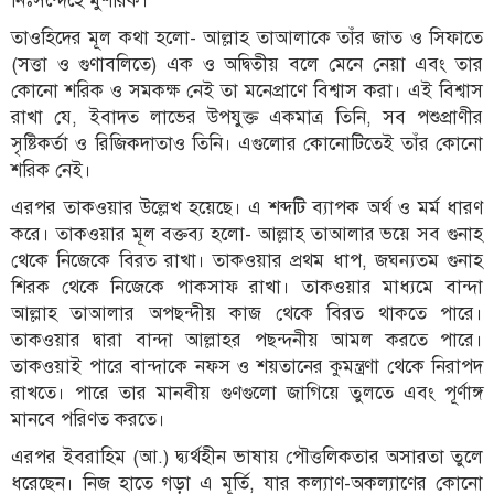
নিঃসন্দেহে মুশরিক।
তাওহিদের মূল কথা হলো- আল্লাহ তাআলাকে তাঁর জাত ও সিফাতে
(সত্তা ও গুণাবলিতে) এক ও অদ্বিতীয় বলে মেনে নেয়া এবং তার
কোনো শরিক ও সমকক্ষ নেই তা মনেপ্রাণে বিশ্বাস করা। এই বিশ্বাস
রাখা যে, ইবাদত লাভের উপযুক্ত একমাত্র তিনি, সব পশুপ্রাণীর
সৃষ্টিকর্তা ও রিজিকদাতাও তিনি। এগুলোর কোনোটিতেই তাঁর কোনো
শরিক নেই।
এরপর তাকওয়ার উল্লেখ হয়েছে। এ শব্দটি ব্যাপক অর্থ ও মর্ম ধারণ
করে। তাকওয়ার মূল বক্তব্য হলো- আল্লাহ তাআলার ভয়ে সব গুনাহ
থেকে নিজেকে বিরত রাখা। তাকওয়ার প্রথম ধাপ, জঘন্যতম গুনাহ
শিরক থেকে নিজেকে পাকসাফ রাখা। তাকওয়ার মাধ্যমে বান্দা
আল্লাহ তাআলার অপছন্দীয় কাজ থেকে বিরত থাকতে পারে।
তাকওয়ার দ্বারা বান্দা আল্লাহর পছন্দনীয় আমল করতে পারে।
তাকওয়াই পারে বান্দাকে নফস ও শয়তানের কুমন্ত্রণা থেকে নিরাপদ
রাখতে। পারে তার মানবীয় গুণগুলো জাগিয়ে তুলতে এবং পূর্ণাঙ্গ
মানবে পরিণত করতে।
এরপর ইবরাহিম (আ.) দ্ব্যর্থহীন ভাষায় পৌত্তলিকতার অসারতা তুলে
ধরেছেন। নিজ হাতে গড়া এ মূর্তি, যার কল্যাণ-অকল্যাণের কোনো