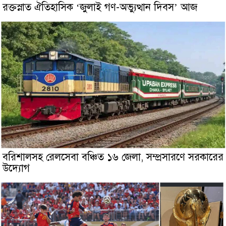
রক্তস্নাত ঐতিহাসিক ‌‘জুলাই গণ-অভ্যুত্থান দিবস’ আজ
বরিশালসহ রেলসেবা বঞ্চিত ১৬ জেলা, সম্প্রসারণে সরকারের
উদ্যোগ