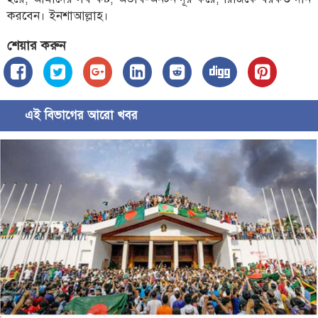
করবেন। ইনশাআল্লাহ।
শেয়ার করুন
এই বিভাগের আরো খবর