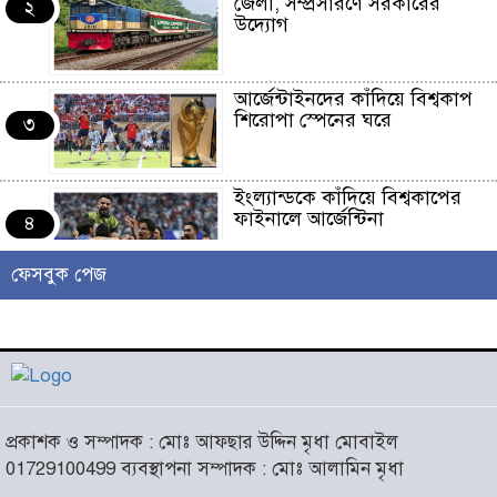
জেলা, সম্প্রসারণে সরকারের
২
উদ্যোগ
আর্জেন্টাইনদের কাঁদিয়ে বিশ্বকাপ
শিরোপা স্পেনের ঘরে
৩
ইংল্যান্ডকে কাঁদিয়ে বিশ্বকাপের
ফাইনালে আর্জেন্টিনা
৪
ফেসবুক পেজ
লাখো মানুষের গন্তব্য এখন
চরমোনাই
৫
আসন্ন বাকেরগঞ্জ পৌর নির্বাচনে
প্রকাশক ও সম্পাদক : মোঃ আফছার উদ্দিন মৃধা মোবাইল
নারী কাউন্সিলর পদে দোয়া চাইলেন
৬
01729100499 ব্যবস্থাপনা সম্পাদক : মোঃ আলামিন মৃধা
বিএমএসএফ নেত্রী সাবরিনা