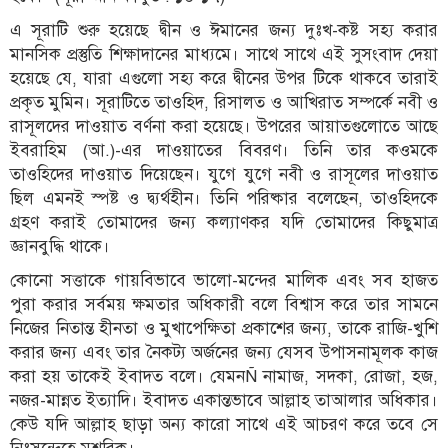
এ সূরাটি শুরু হয়েছে দ্বীন ও ঈমানের জন্য দুঃখ-কষ্ট সহ্য করার
মানসিক প্রস্তুতি শিক্ষাদানের মাধ্যমে। সাথে সাথে এই সুসংবাদ দেয়া
হয়েছে যে, যারা এগুলো সহ্য করে দ্বীনের উপর টিকে থাকবে তারাই
প্রকৃত মুমিন। সূরাটিতে তাওহিদ, রিসালত ও আখিরাত সম্পর্কে নবী ও
রাসূলদের দাওয়াত বর্ণনা করা হয়েছে। উপরের আয়াতগুলোতে আছে
ইবরাহিম (আ.)-এর দাওয়াতের বিবরণ। তিনি তার কওমকে
তাওহিদের দাওয়াত দিয়েছেন। যুগে যুগে নবী ও রাসূলের দাওয়াত
ছিল এমনই স্পষ্ট ও দ্ব্যর্থহীন। তিনি পরিষ্কার বলেছেন, তাওহিদকে
গ্রহণ করাই তোমাদের জন্য কল্যাণকর যদি তোমাদের কিছুমাত্র
জ্ঞানবুদ্ধি থাকে।
কোনো সত্তাকে গায়বিভাবে ভালো-মন্দের মালিক এবং সব হাজত
পুরা করার সর্বময় ক্ষমতার অধিকারী বলে বিশ্বাস করে তার সামনে
নিজের নিতান্ত হীনতা ও মুখাপেক্ষিতা প্রকাশের জন্য, তাকে রাজি-খুশি
করার জন্য এবং তার নৈকট্য অর্জনের জন্য যেসব উপাসনামূলক কাজ
করা হয় তাকেই ইবাদত বলে। যেমনÑ নামাজ, সদকা, রোজা, হজ,
নজর-মান্নত ইত্যাদি। ইবাদত একান্তভাবে আল্লাহ তাআলার অধিকার।
কেউ যদি আল্লাহ ছাড়া অন্য কারো সাথে এই আচরণ করে তবে সে