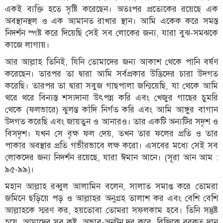
একই ব্যক্তি হতে সৃষ্টি করেছেন। অতঃপর প্রত্যেকের রয়েছে এক
অবস্থানস্থল ও এক আমানত রাখার স্থান। আমি একেক করে সমস্ত
নিদর্শন স্পষ্ট করে দিয়েছি সেই সব লোকের জন্য, যারা বুঝ-সমঝকে
কাজে লাগায়।
আর আল্লাহ তিনিই, যিনি তোমাদের জন্য আকাশ থেকে পানি বর্ষণ
করেছেন। তারপর তা দ্বারা আমি সর্বপ্রকার উদ্ভিদের চারা উদগত
করেছি। তারপর তা দ্বারা সবুজ গাছপালা জন্মিয়েছি, যা থেকে আমি
থরে থরে বিন্যস্ত শস্যদানা উৎপন্ন করি এবং খেজুর গাছের চুমরি
থেকে (ফলভারে) ঝুলন্ত কাঁদি নির্গত করি এবং আমি আঙ্গুর বাগান
উদগত করেছি এবং জায়তুন ও আনারও। তার একটি অন্যটির সদৃশ ও
বিসদৃশ। যখন সে বৃক্ষ ফল দেয়, তখন তার ফলের প্রতি ও তার
পাকার অবস্থার প্রতি গভীরভাবে লক্ষ করো। এসবের মধ্যে সেই সব
লোকদের জন্য নিদর্শন রয়েছে, যারা ঈমান আনে। (সূরা আন আম :
৯৫-৯৯)।
মহান আল্লাহ রব্বুল আলামিন বলেন, সালাত সমাপ্ত করে তোমরা
জমিনে ছড়িয়ে পড় ও আল্লাহর অনুগ্রহ তালাশ কর এবং বেশি বেশি
আল্লাহকে স্মরণ কর, হয়তোবা তোমরা সফলকাম হবে। তিনি সন্তুষ্ট
হয়ে, আমাদের সব কষ্ট, অভাব-অনটন দূর করে, রিজিকে বরকত দান