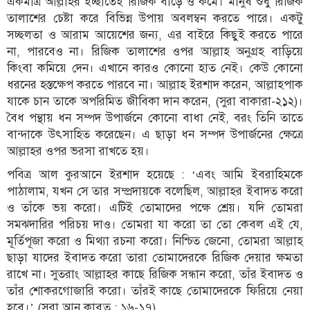
একমাত্র আল্লাহর ইচ্ছাতেই রিজিক বাড়ে ও কমে। মানুষ শুধু রিজিক
তালাশের চেষ্টা করে বিভিন্ন উপায় অবলম্বন করতে পারে। একটু
সচ্ছলতা ও আরাম আয়েশের জন্য, এর বাইরে কিছুই করতে পারে
না, পারবেও না। রিজিক তালাশের ওপর আল্লাহ অনুগ্রহ বাড়িয়ে
কিংবা কমিয়ে দেন। এখানে কারও কোনো হাত নেই। কেউ কোনো
ধরনের হস্তক্ষেপ করতে পারবে না। আল্লাহ ইরশাদ করেন, আল্লাহপাক
যাকে চান তাকে অপরিমিত জীবিকা দান করেন, (সুরা বাকারা-২১২)।
বৈধ পন্থায় ধন সম্পদ উপার্জনে কোনো বাধা নেই, বরং তিনি তাতে
বান্দাকে উৎসাহিত করেছেন। এ ছাড়া ধন সম্পদ উপার্জনের ক্ষেত্রে
আল্লাহর ওপর ভরসা রাখতে হয়।
পবিত্র আল কুরআনে ইরশাদ হয়েছে : ‘এবং আমি ইবরাহিমকে
পাঠালাম, যখন সে তার সম্প্রদায়কে বলেছিল, আল্লাহর ইবাদত করো
ও তাঁকে ভয় করো। এটিই তোমাদের পক্ষে শ্রেয়। যদি তোমরা
সমঝদারির পরিচয় দাও। তোমরা যা করো তা তো কেবল এই যে,
মূর্তিপূজা করো ও মিথ্যা রচনা করো। নিশ্চিত জেনো, তোমরা আল্লাহ
ছাড়া যাদের ইবাদত করো তারা তোমাদেরকে রিজিক দেয়ার ক্ষমতা
রাখে না। সুতরাং আল্লাহর কাছে রিজিক সন্ধান করো, তাঁর ইবাদত ও
তাঁর শোকরগোজারি করো। তাঁরই কাছে তোমাদেরকে ফিরিয়ে নেয়া
হবে।’ (সূরা আন কাবুত : ১৬-১৭)