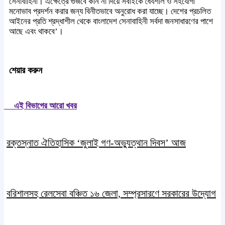
সেনাবাহিনী। এক্ষেত্রে গুজবে কান না দিয়ে সবাইকে ধৈর্যশীল ও সহযোগী
মনোভাব প্রদর্শন করার জন্য বিনীতভাবে অনুরোধ করা যাচ্ছে। দেশের প্রচলিত
আইনের প্রতি শ্রদ্ধাশীল থেকে বাংলাদেশ সেনাবাহিনী সর্বদা জনসাধারণের পাশে
আছে এবং থাকবে’।
শেয়ার করুন
এই বিভাগের আরো খবর
রক্তস্নাত ঐতিহাসিক ‌‘জুলাই গণ-অভ্যুত্থান দিবস’ আজ
বরিশালসহ রেলসেবা বঞ্চিত ১৬ জেলা, সম্প্রসারণে সরকারের উদ্যোগ