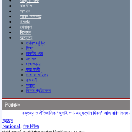
আন্তর্জাতিক
রাজনীতি
অপরাধ
আইন আদালত
ইসলাম
খেলাধুলা
বিনোদন
অন্যান্য
তথ্যপ্রযুক্তি
শিক্ষা
চাকরির খবর
মতামত
সাক্ষাৎকার
বন্দর নগরী
ভাষা ও সাহিত্য
রাজধানী
স্বাস্থ্য
বিশেষ প্রতিবেদন
শিরোনামঃ
রক্তস্নাত ঐতিহাসিক ‌‘জুলাই গণ-অভ্যুত্থান দিবস’ আজ
বরিশালসহ রেলসেব
প্রচ্ছদ
National
,
লিড নিউজ