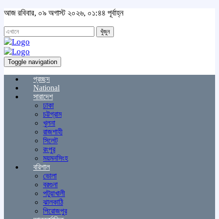
আজ রবিবার, ০৯ অগাস্ট ২০২৬, ০১:৪৪ পূর্বাহ্ন
খুঁজুন
Toggle navigation
প্রচ্ছদ
National
সারাদেশ
ঢাকা
চট্টগ্রাম
খুলনা
রাজশাহী
সিলেট
রংপুর
ময়মনসিংহ
বরিশাল
ভোলা
বরগুনা
পটুয়াখালী
ঝালকাঠি
পিরোজপুর