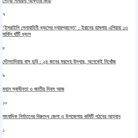
নেত্রী সাবরিনা আক্তার জিয়া
৭
‘ইসরাইলি সেনাবাহিনী ধ্বংসের দ্বারপ্রান্তে’ : ইরানের হামলায় এশিয়ায় ১৩
মার্কিন ঘাঁটি ধ্বংস
৮
দৌলতদিয়ায় বাস ডুবি : ২৪ জনের মরদেহ উদ্ধার, অনেকেই নিখোঁজ
৯
মহান স্বাধীনতা ও জাতীয় দিবস আজ
১০
সাংবাদিক নির্যাতনের বিরুদ্ধে জেলা ও উপজেলায় কমিটি গঠনের আহ্বান
১