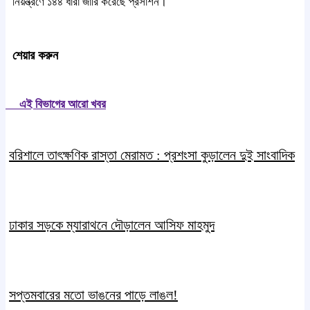
নিয়ন্ত্রণে ১৪৪ ধারা জারি করেছে প্রসাশন।
শেয়ার করুন
এই বিভাগের আরো খবর
বরিশালে তাৎক্ষণিক রাস্তা মেরামত : প্রশংসা কুড়ালেন দুই সাংবাদিক
ঢাকার সড়কে ম্যারাথনে দৌড়ালেন আসিফ মাহমুদ
সপ্তমবারের মতো ভাঙনের পাড়ে লাঙল!