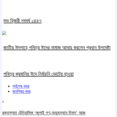
শুভ হিজরী নববর্ষ ১৪৪৭
জাতীয় ঈদগাহে পবিত্র ঈদের নামাজ আদায় করলেন প্রধান উপদেষ্টা
পবিত্র কুরবানির ঈদে নির্বাচনি ভোটের হাওয়া
সর্বশেষ খবর
জনপ্রিয় খবর
১
রক্তস্নাত ঐতিহাসিক ‌‘জুলাই গণ-অভ্যুত্থান দিবস’ আজ