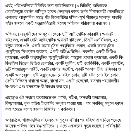
এরই পরিপ্রেক্ষিতে বিজিবির রুমা ব্যাটালিয়নের (৯ বিজিবি) অধিনায়ক
লেফটেন্যান্ট কর্নেল হাসিবুল হকের নেতৃত্বে রুমার দুর্গম সীমান্তবর্তী দোপানিছড়া
এলাকার আনুমানিক সাড়ে পাঁচ কিলোমিটার দক্ষিণ-পূর্বে সীমান্ত সংলগ্ন পাহাড়ি
গহীন জঙ্গলে একটি সন্ত্রাসবিরোধী বিশেষ অভিযান পরিচালনা করা হয়।
অভিযানে সন্ত্রাসীদের আস্তানা থেকে দুটি অটোমেটিক কারবাইন অ্যাসল্ট
রাইফেল, একটি সেমি অটোমেটিক অ্যাসল্ট রাইফেল, তিনটি এসবিবিএল, ২১
রাউন্ড তাজা গুলি, একটি অত্যাধুনিক প্রযুক্তির ড্রোন, একটি অত্যাধুনিক
প্রযুক্তির সিগন্যাল জ্যামার, একটি অডিও/ভিডিও রেকর্ডার, একটি ভিডিও
ক্যামেরা, একটি অত্যাধুনিক প্রযুক্তিনির্ভর গোয়েন্দা বোতাম ক্যামেরা, একটি কি-
ডিভাইস হিডেন ভিডিও রেকর্ডার, একটি দূরবীণ, দুটি ওয়াকিটকি, একটি ল্যাপটপ,
দুটি পাওয়ারফুল লাইট, একটি সোলার সিস্টেম, একটি আকাশ টিভি রিসিভার ও
একটি আমব্রেলা, দুটি অ্যান্ড্রয়েড মোবাইল ফোন, দুটি বাটন মোবাইল ফোন,
দেশীয় বিভিন্ন ধারালো অস্ত্র, বাংলা মদ, একটি হেলমেট, রান্নার প্রয়োজনীয়
উপকরণ এবং রসদসামগ্রী উদ্ধার করা হয়।
এছাড়াও ওই স্থানে অবজারভেশন পোস্ট, পরিখা, অস্থায়ী অস্ত্রাগার,
বিশ্রামাগার, কুক হাউজ ইত্যাদির সন্ধান পাওয়া যায়। যার সবকিছু সমূলে ধ্বংস
করা হয়েছে বলেও জানান বিজিবির এ কর্মকর্তা।
অপরদিকে, খাগড়াছড়ির সহিংসতা ও মৃত্যুর ঘটনার পর সহিংসতা ছড়িয়ে পড়েছে
আরেক পার্বত্য শহর রাঙামাটিতেও। এতে একজনের মৃত্যু হয়েছে। পরিস্থিতি