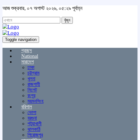
আজ শুক্রবার, ০৭ অগাস্ট ২০২৬, ০৫:২৯ পূর্বাহ্ন
খুঁজুন
Toggle navigation
প্রচ্ছদ
National
সারাদেশ
ঢাকা
চট্টগ্রাম
খুলনা
রাজশাহী
সিলেট
রংপুর
ময়মনসিংহ
বরিশাল
ভোলা
বরগুনা
পটুয়াখালী
ঝালকাঠি
পিরোজপুর