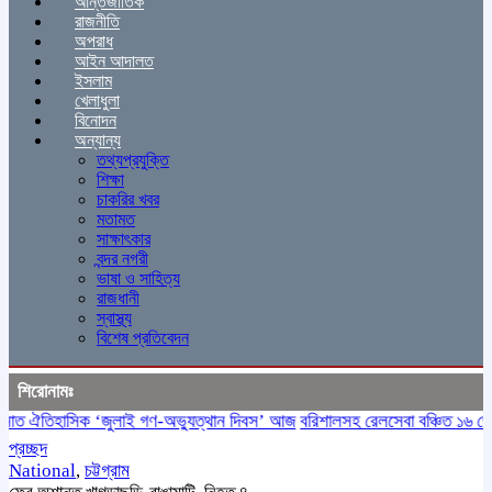
আন্তর্জাতিক
রাজনীতি
অপরাধ
আইন আদালত
ইসলাম
খেলাধুলা
বিনোদন
অন্যান্য
তথ্যপ্রযুক্তি
শিক্ষা
চাকরির খবর
মতামত
সাক্ষাৎকার
বন্দর নগরী
ভাষা ও সাহিত্য
রাজধানী
স্বাস্থ্য
বিশেষ প্রতিবেদন
শিরোনামঃ
ত ঐতিহাসিক ‌‘জুলাই গণ-অভ্যুত্থান দিবস’ আজ
বরিশালসহ রেলসেবা বঞ্চিত ১৬ জেলা,
প্রচ্ছদ
National
,
চট্টগ্রাম