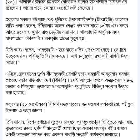
(২০)। গুলিবিদ্ধ চারজন চট্টগ্রাম মেডিকেল কলেজ হাসপাতালে চিকিৎসাধীন
রয়েছেন। তাদের পায়ে, কোমরে ও পেটে গুলি লেগেছে।
শুক্রবার সকালে চট্টগ্রাম রেঞ্জ পুলিশের উপমহাপরিদর্শক (ডিআইজি) আহসান
হাবিব পলাশ বলেন, দীঘিনালায় আহত ধনঞ্জয় গত রাত সাড়ে ১০টায় এবং সদরে
আহত রুবেল ও জুনান রাত দেড়টায় মারা যান। খাগড়াছড়ি আধুনিক সদর
হাসপাতালে চিকিৎসাধীন অবস্থায় তাদের মৃত্যু হয়।
তিনি আরও বলেন, ‘খাগড়াছড়ি শহরে রাতে গুলির শব্দ শোনা গেছে। সেখানে
উত্তেজনাকর পরিস্থিতি বিরাজ করছে। আইন-শৃঙ্খলা রক্ষাকারী বাহিনী টহল
দিচ্ছে।’
এদিকে, বান্দরবানের দুর্গম সীমান্তবর্তী দোপানিছড়ায় সন্ত্রাসী আস্তানার সন্ধান
পেয়েছে বর্ডার গার্ড বাংলাদেশ (বিজিবি)। সেই আস্তানা থেকে অস্ত্র-গোলাবারুদ,
ড্রোন ও সিগন্যাল জ্যামারসহ অত্যাধুনিক প্রযুক্তির বিভিন্ন সরঞ্জাম উদ্ধার
করা হয়েছে।
শুক্রবার (২০ সেপ্টেম্বর) বিজিবি সদরদপ্তরের জনসংযোগ কর্মকর্তা মো. শরীফুল
ইসলাম এ তথ্য জানান।
তিনি জানান, বিশেষ গোয়েন্দা সূত্রের মাধ্যমে প্রাপ্ত তথ্যের ভিত্তিতে জানা যায়,
বান্দরবানের রুমার দুর্গম সীমান্তবর্তী দোপানিছড়া এলাকা সংলগ্ন গহীন জঙ্গলে
একটি আস্তানা স্থাপন করে একদল পাহাড়ি সন্ত্রাসী কার্যক্রম চালাচ্ছে।