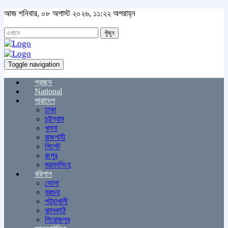
আজ শনিবার, ০৮ অগাস্ট ২০২৬, ১১:২২ অপরাহ্ন
খুঁজুন
Toggle navigation
প্রচ্ছদ
National
সারাদেশ
ঢাকা
চট্টগ্রাম
খুলনা
রাজশাহী
সিলেট
রংপুর
ময়মনসিংহ
বরিশাল
ভোলা
বরগুনা
পটুয়াখালী
ঝালকাঠি
পিরোজপুর