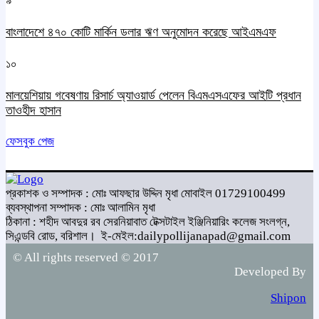
৯
বাংলাদেশে ৪৭০ কোটি মার্কিন ডলার ঋণ অনুমোদন করেছে আইএমএফ
১০
মালয়েশিয়ায় গবেষণায় রিসার্চ অ্যাওয়ার্ড পেলেন বিএমএসএফের আইটি প্রধান
তাওহীদ হাসান
ফেসবুক পেজ
প্রকাশক ও সম্পাদক : মোঃ আফছার উদ্দিন মৃধা মোবাইল 01729100499
ব্যবস্থাপনা সম্পাদক : মোঃ আলামিন মৃধা
ঠিকানা : শহীদ আবদুর রব সেরনিয়াবাত টেক্সটাইল ইঞ্জিনিয়ারিং কলেজ সংলগ্ন,
সিএন্ডবি রোড, বরিশাল।
ই-মেইল:dailypollijanapad@gmail.com
© All rights reserved © 2017
Developed By
Shipon