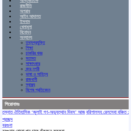
আন্তর্জাতিক
রাজনীতি
অপরাধ
আইন আদালত
ইসলাম
খেলাধুলা
বিনোদন
অন্যান্য
তথ্যপ্রযুক্তি
শিক্ষা
চাকরির খবর
মতামত
সাক্ষাৎকার
বন্দর নগরী
ভাষা ও সাহিত্য
রাজধানী
স্বাস্থ্য
বিশেষ প্রতিবেদন
শিরোনামঃ
্নাত ঐতিহাসিক ‌‘জুলাই গণ-অভ্যুত্থান দিবস’ আজ
বরিশালসহ রেলসেবা বঞ্চিত ১৬ জে
প্রচ্ছদ
বরগুনা