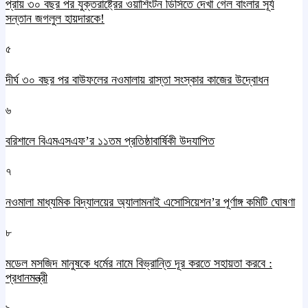
প্রায় ৩০ বছর পর যুক্তরাষ্ট্রের ওয়াশিংটন ডিসিতে দেখা গেল বাংলার সূর্য
সন্তান জগলুল হায়দারকে!
৫
দীর্ঘ ৩০ বছর পর বাউফলের নওমালায় রাস্তা সংস্কার কাজের উদ্বোধন
৬
বরিশালে বিএমএসএফ’র ১১তম প্রতিষ্ঠাবার্ষিকী উদযাপিত
৭
নওমালা মাধ্যমিক বিদ্যালয়ের অ্যালামনাই এসোসিয়েশন’র পূর্ণাঙ্গ কমিটি ঘোষণা
৮
মডেল মসজিদ মানুষকে ধর্মের নামে বিভ্রান্তি দূর করতে সহায়তা করবে :
প্রধানমন্ত্রী