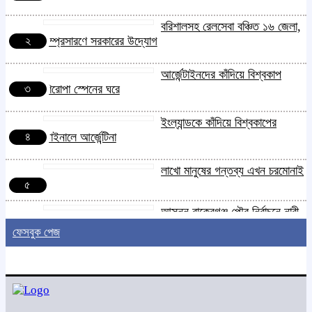
বরিশালসহ রেলসেবা বঞ্চিত ১৬ জেলা,
২
সম্প্রসারণে সরকারের উদ্যোগ
আর্জেন্টাইনদের কাঁদিয়ে বিশ্বকাপ
৩
শিরোপা স্পেনের ঘরে
ইংল্যান্ডকে কাঁদিয়ে বিশ্বকাপের
৪
ফাইনালে আর্জেন্টিনা
লাখো মানুষের গন্তব্য এখন চরমোনাই
৫
আসন্ন বাকেরগঞ্জ পৌর নির্বাচনে নারী
৬
কাউন্সিলর পদে দোয়া চাইলেন বিএমএসএফ নেত্রী সাবরিনা আক্তার
ফেসবুক পেজ
জিয়া
‘ইসরাইলি সেনাবাহিনী ধ্বংসের
৭
দ্বারপ্রান্তে’ : ইরানের হামলায়
এশিয়ায় ১৩ মার্কিন ঘাঁটি ধ্বংস