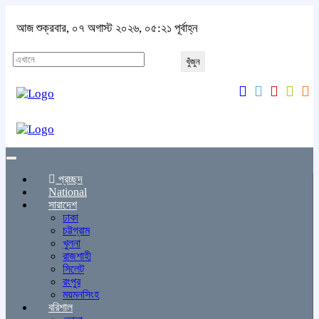
আজ শুক্রবার, ০৭ অগাস্ট ২০২৬, ০৫:২১ পূর্বাহ্ন
খুঁজুন
Toggle
navigation
প্রচ্ছদ
National
সারাদেশ
ঢাকা
চট্টগ্রাম
খুলনা
রাজশাহী
সিলেট
রংপুর
ময়মনসিংহ
বরিশাল