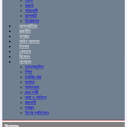
ভোলা
বরগুনা
পটুয়াখালী
ঝালকাঠি
পিরোজপুর
আন্তর্জাতিক
রাজনীতি
অপরাধ
আইন আদালত
ইসলাম
খেলাধুলা
বিনোদন
অন্যান্য
তথ্যপ্রযুক্তি
শিক্ষা
চাকরির খবর
মতামত
সাক্ষাৎকার
বন্দর নগরী
ভাষা ও সাহিত্য
রাজধানী
স্বাস্থ্য
বিশেষ প্রতিবেদন
শিরোনামঃ