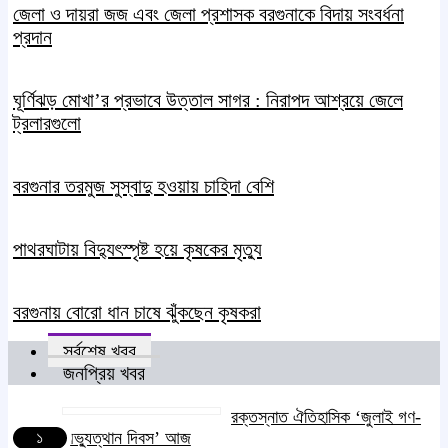
জেলা ও দায়রা জজ এবং জেলা প্রশাসক বরগুনাকে বিদায় সংবর্ধনা
প্রদান
ঘূর্ণিঝড় মোখা’র প্রভাবে উত্তাল সাগর : নিরাপদ আশ্রয়ে জেলে
ট্রলারগুলো
বরগুনার তরমুজ সুস্বাদু হওয়ায় চাহিদা বেশি
পাথরঘাটায় বিদ্যুৎস্পৃষ্ট হয়ে কৃষকের মৃত্যু
বরগুনায় বোরো ধান চাষে ঝুঁকছেন কৃষকরা
সর্বশেষ খবর
জনপ্রিয় খবর
রক্তস্নাত ঐতিহাসিক ‌‘জুলাই গণ-
১
অভ্যুত্থান দিবস’ আজ