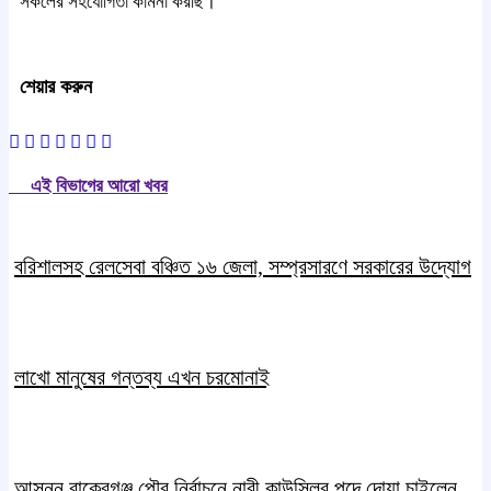
সকলের সহযোগিতা কামনা করছি।
শেয়ার করুন
এই বিভাগের আরো খবর
বরিশালসহ রেলসেবা বঞ্চিত ১৬ জেলা, সম্প্রসারণে সরকারের উদ্যোগ
লাখো মানুষের গন্তব্য এখন চরমোনাই
আসন্ন বাকেরগঞ্জ পৌর নির্বাচনে নারী কাউন্সিলর পদে দোয়া চাইলেন