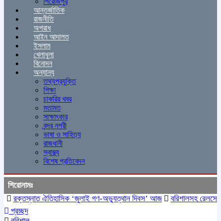
পিরোজপুর
আন্তর্জাতিক
রাজনীতি
অপরাধ
আইন আদালত
ইসলাম
খেলাধুলা
বিনোদন
অন্যান্য
তথ্যপ্রযুক্তি
শিক্ষা
চাকরির খবর
মতামত
সাক্ষাৎকার
বন্দর নগরী
ভাষা ও সাহিত্য
রাজধানী
স্বাস্থ্য
বিশেষ প্রতিবেদন
শিরোনামঃ
রক্তস্নাত ঐতিহাসিক ‌‘জুলাই গণ-অভ্যুত্থান দিবস’ আজ
বরিশালসহ রেলসেবা বঞ্
প্রচ্ছদ
বরিশাল