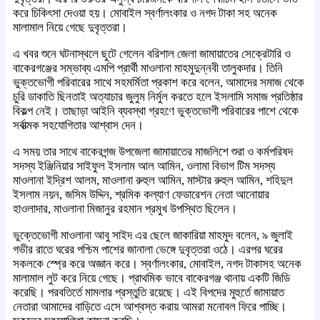
করে চিকিৎসা দেওয়া হয়। মোবাইল স্বর্ণালংকার ও নগদ টাকা সহ অনেক
মালামাল নিয়ে গেছে দুবৃত্তরা।
এ খবর শুনে ঘটনাস্থলে ছুটে গেলেন বরিশাল জেলা জামায়াতের সেক্রেটারি ও
বাকেরগঞ্জের সম্ভাব্য এমপি প্রার্থী মাওলানা মাহমুদুন্নবী তালুকদার। তিনি
ভুক্তভোগী পরিবারের সাথে সহমর্মিতা প্রকাশ করে বলেন, আমাদের সমাজ থেকে
চুরি ডাকাতি ছিনতাই অত্যাচার জুলুম নির্মুল করতে হলে ইসলামি সমাজ প্রতিষ্ঠার
বিকল্প নেই। তাছাড়া আইনি ব্যবস্থা গ্রহণে ভুক্তভোগী পরিবারের পাশে থেকে
সর্বাত্মক সহযোগিতার আশ্বাস দেন।
এ সময় তার সাথে বাকেরগন্জ উপজেলা জামায়াতের মাজলিশে শুরা ও কর্মপরিষদ
সদস্য ইঞ্জিনিয়ার সাইফুল ইসলাম আল আমিন, ওলামা বিভাগ টিম সদস্য
মাওলানা ইদ্রিশ আলম, মাওলানা রুহুল আমিন, মাস্টার রুহুল আমিন, শহিদুল
ইসলাম নয়ন, জসিম উদ্দিন, শ্রমিক কল্যাণ ফেডারেশন নেতা আনোয়ার
হাওলাদার, মাওলানা মিজানুর রহমান প্রমুখ উপস্থিত ছিলেন।
ভুক্তেভোগী মাওলানা আবু সাইদ এর ছেলে জাকারিয়া মাহমুদ বলেন, ৯ জুলাই
গভীর রাতে ঘরের পশ্চিম পাশের জানালা ভেঙ্গে দুবৃত্তরা ওঠে। এরপর ঘরের
সকলকে স্প্রে করে অজ্ঞান করে। স্বর্ণালংকার, মোবাইল, নগদ টাকাসহ অনেক
মালামাল লুট করে নিয়ে গেছে। প্রাথমিক ভাবে বাকেরগঞ্জ থানায় একটি জিডি
করেছি। পরবতির্তে মামলার প্রস্তুতি রয়েছে। এই বিপদের মুহুর্তে জামায়াত
নেতারা আমাদের বাড়িতে এসে আশ্বস্ত করায় আমরা মনোবল ফিরে পাচ্ছি।