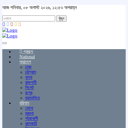
আজ শনিবার, ০৮ অগাস্ট ২০২৬, ১২:৫৩ অপরাহ্ন
খুঁজুন
Toggle
navigation
প্রচ্ছদ
National
সারাদেশ
ঢাকা
চট্টগ্রাম
খুলনা
রাজশাহী
সিলেট
রংপুর
ময়মনসিংহ
বরিশাল
ভোলা
বরগুনা
পটুয়াখালী
ঝালকাঠি