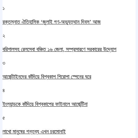
১
রক্তস্নাত ঐতিহাসিক ‌‘জুলাই গণ-অভ্যুত্থান দিবস’ আজ
২
বরিশালসহ রেলসেবা বঞ্চিত ১৬ জেলা, সম্প্রসারণে সরকারের উদ্যোগ
৩
আর্জেন্টাইনদের কাঁদিয়ে বিশ্বকাপ শিরোপা স্পেনের ঘরে
৪
ইংল্যান্ডকে কাঁদিয়ে বিশ্বকাপের ফাইনালে আর্জেন্টিনা
৫
লাখো মানুষের গন্তব্য এখন চরমোনাই