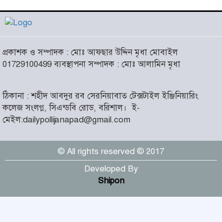
লাখো মানুষের গন্তব্য এখন
চরমোনাই
৫
আসন্ন বাকেরগঞ্জ পৌর নির্বাচনে
প্রকাশক ও সম্পাদক : মোঃ আফছার উদ্দিন মৃধা মোবাইল
নারী কাউন্সিলর পদে দোয়া চাইলেন
৬
01729100499 ব্যবস্থাপনা সম্পাদক : মোঃ আলামিন মৃধা
বিএমএসএফ নেত্রী সাবরিনা
আক্তার জিয়া
ঠিকানা : শহীদ আবদুর রব সেরনিয়াবাত টেক্সটাইল ইঞ্জিনিয়ারিং
‘ইসরাইলি সেনাবাহিনী ধ্বংসের
কলেজ সংলগ্ন, সিএন্ডবি রোড, বরিশাল।
ই-
দ্বারপ্রান্তে’ : ইরানের হামলায়
৭
মেইল:dailypollijanapad@gmail.com
এশিয়ায় ১৩ মার্কিন ঘাঁটি ধ্বংস
© All rights reserved © 2017
দৌলতদিয়ায় বাস ডুবি : ২৪ জনের
মরদেহ উদ্ধার, অনেকেই নিখোঁজ
৮
Developed By
Shipon
মহান স্বাধীনতা ও জাতীয় দিবস
আজ
৯