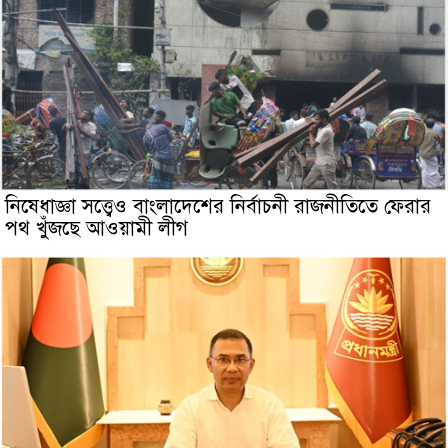
নিষেধাজ্ঞা সত্ত্বেও বাংলাদেশের নির্বাচনী রাজনীতিতে ফেরার
পথ খুঁজছে আওয়ামী লীগ