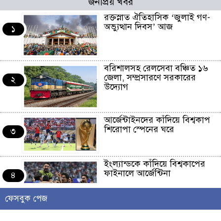
জনপ্রিয় খবর
রক্তস্নাত ঐতিহাসিক ‌‘জুলাই গণ-
অভ্যুত্থান দিবস’ আজ
১
বরিশালসহ রেলসেবা বঞ্চিত ১৬
জেলা, সম্প্রসারণে সরকারের
২
উদ্যোগ
আর্জেন্টাইনদের কাঁদিয়ে বিশ্বকাপ
শিরোপা স্পেনের ঘরে
৩
ইংল্যান্ডকে কাঁদিয়ে বিশ্বকাপের
ফাইনালে আর্জেন্টিনা
৪
ফেসবুক পেজ