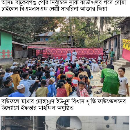
আসন্ন বাকেরগঞ্জ পৌর নির্বাচনে নারী কাউন্সিলর পদে দোয়া
চাইলেন বিএমএসএফ নেত্রী সাবরিনা আক্তার জিয়া
বাউফলে মাষ্টার মোহাম্মদ ইউনুস বিশ্বাস স্মৃতি ফাউন্ডেশনের
উদ্যােগে ইফতার মাহফিল অনুষ্ঠিত