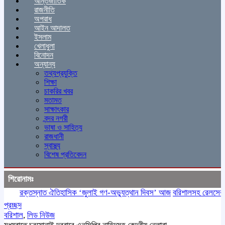
আন্তর্জাতিক
রাজনীতি
অপরাধ
আইন আদালত
ইসলাম
খেলাধুলা
বিনোদন
অন্যান্য
তথ্যপ্রযুক্তি
শিক্ষা
চাকরির খবর
মতামত
সাক্ষাৎকার
বন্দর নগরী
ভাষা ও সাহিত্য
রাজধানী
স্বাস্থ্য
বিশেষ প্রতিবেদন
শিরোনামঃ
রক্তস্নাত ঐতিহাসিক ‌‘জুলাই গণ-অভ্যুত্থান দিবস’ আজ
বরিশালসহ রেলসেবা বঞ্চ
প্রচ্ছদ
বরিশাল
,
লিড নিউজ