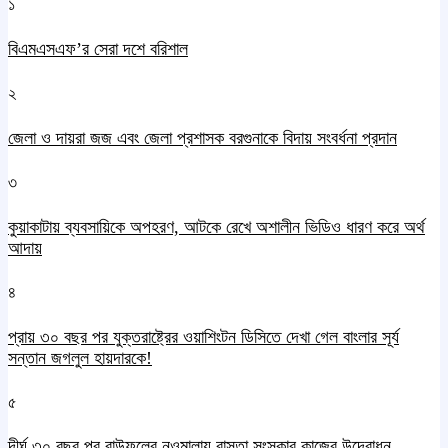
১
বিএমএসএফ’র সেরা দশে বরিশাল
২
জেলা ও দায়রা জজ এবং জেলা প্রশাসক বরগুনাকে বিদায় সংবর্ধনা প্রদান
৩
কুয়াকাটায় ব্যবসায়িকে অপহরণ, আটকে রেখে অশালীন ভিডিও ধারণ করে অর্থ
আদায়
৪
প্রায় ৩০ বছর পর যুক্তরাষ্ট্রের ওয়াশিংটন ডিসিতে দেখা গেল বাংলার সূর্য
সন্তান জগলুল হায়দারকে!
৫
দীর্ঘ ৩০ বছর পর বাউফলের নওমালায় রাস্তা সংস্কার কাজের উদ্বোধন