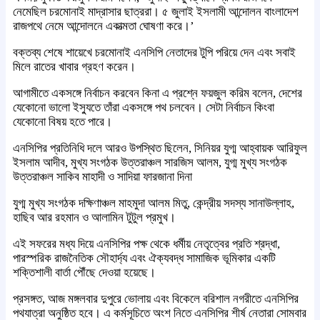
নেমেছিল চরমোনাই মাদ্রাসার ছাত্ররা। ৫ জুলাই ইসলামী আন্দোলন বাংলাদেশ
রাজপথে নেমে আন্দোলনে একাত্মতা ঘোষণা করে।’
বক্তব্য শেষে শায়েখে চরমোনাই এনসিপি নেতাদের টুপি পরিয়ে দেন এবং সবাই
মিলে রাতের খাবার গ্রহণ করেন।
আগামীতে একসঙ্গে নির্বাচন করবেন কিনা এ প্রশ্নে ফয়জুল করিম বলেন, দেশের
যেকোনো ভালো ইস্যুতে তাঁরা একসঙ্গে পথ চলবেন। সেটা নির্বাচন কিংবা
যেকোনো বিষয় হতে পারে।
এনসিপির প্রতিনিধি দলে আরও উপস্থিত ছিলেন, সিনিয়র যুগ্ম আহ্বায়ক আরিফুল
ইসলাম আদীব, মুখ্য সংগঠক উত্তরাঞ্চল সারজিস আলম, যুগ্ম মুখ্য সংগঠক
উত্তরাঞ্চল সাকিব মাহাদী ও সাদিয়া ফারজানা দিনা
যুগ্ম মুখ্য সংগঠক দক্ষিণাঞ্চল মাহমুদা আলম মিতু, কেন্দ্রীয় সদস্য সানাউল্লাহ,
হাছিব আর রহমান ও আলামিন টুটুল প্রমুখ।
এই সফরের মধ্য দিয়ে এনসিপির পক্ষ থেকে ধর্মীয় নেতৃত্বের প্রতি শ্রদ্ধা,
পারস্পরিক রাজনৈতিক সৌহার্দ্য এবং ঐক্যবদ্ধ সামাজিক ভূমিকার একটি
শক্তিশালী বার্তা পৌঁছে দেওয়া হয়েছে।
প্রসঙ্গত, আজ মঙ্গলবার দুপুরে ভোলায় এবং বিকেলে বরিশাল নগরীতে এনসিপির
পথযাত্রা অনুষ্ঠিত হবে। এ কর্মসূচিতে অংশ নিতে এনসিপির শীর্ষ নেতারা সোমবার