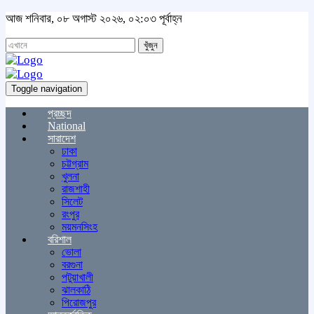
আজ শনিবার, ০৮ অগাস্ট ২০২৬, ০২:০৩ পূর্বাহ্ন
খুঁজুন
Toggle navigation
প্রচ্ছদ
National
সারাদেশ
ঢাকা
চট্টগ্রাম
খুলনা
রাজশাহী
সিলেট
রংপুর
ময়মনসিংহ
বরিশাল
ভোলা
বরগুনা
পটুয়াখালী
ঝালকাঠি
পিরোজপুর