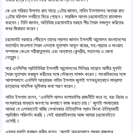
কে এম শরিয়ত উল্লাহ রাত সাড়ে ১১টায় জানান, নাহিদ ইসলামসহ অন্যরা রাত
১১টায় বরিশাল নগরীতে ফিরে গেছেন। সারজিস আলম চরমোনাইতে রাতযাপন
করবেন। তিনি জানান, অতিথিরা চরমোনাইর মরহুম পীর সৈয়দ ফজলুল করিমের
কবর জিয়ারত করেন।
চরমোনাই দরবারে পৌঁছালে তাদের স্বাগত জানান ইসলামী আন্দোলন বাংলাদেশের
মহাসচিব মাওলানা সৈয়দ এসহাক মুহাম্মাদ আবুল খায়ের, সহ-প্রচার ও দাওয়াহ
সম্পাদক কেএম শরীয়াতুল্লাহ এবং অন্যান্য কেন্দ্রীয়, মহানগর ও জেলা
নেতৃবৃন্দ।
পরে এনসিপির প্রতিনিধিরা ইসলামী আন্দোলনের সিনিয়র নায়েবে আমীর মুফতি
সৈয়দ মুহাম্মাদ ফয়জুল করীমের সঙ্গে সৌজন্য সাক্ষাৎ করেন। সাংবাদিকদের সঙ্গে
আলাপকালে এনসিপি আহ্বায়ক নাহিদ ইসলাম জুলাই গণঅভ্যুত্থানে মাদ্রাসা
ছাত্রদের সাহসিক ভূমিকার কথা স্মরণ করেন।
নাহিদ ইসলাম বলেন, ‘এনসিপি আসন ভাগাভাগির রাজনীতি করে না, বরং বিচার ও
সংস্কারের মাধ্যমে জনগণের কল্যাণে কাজ করতে চায়।’ জুলাই পদযাত্রায়
আমরা যে এলাকাতেই যাচ্ছি সেখানকার ঐতিহাসিক স্থান কিংবা ঐতিহ্যবাহী
প্রতিষ্ঠান পরিদর্শন করছি। সেই ধারাবাহিকতায় আজ আমরা চরমোনাইতে
এসেছি।
এসময় মুফতি ফয়জুল করীম বলেন, ‘জুলাই অভ্যুত্থানে প্রথম রাজপথে