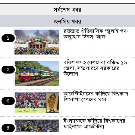
সর্বশেষ খবর
জনপ্রিয় খবর
রক্তস্নাত ঐতিহাসিক ‌‘জুলাই গণ-
অভ্যুত্থান দিবস’ আজ
১
বরিশালসহ রেলসেবা বঞ্চিত ১৬
জেলা, সম্প্রসারণে সরকারের
২
উদ্যোগ
আর্জেন্টাইনদের কাঁদিয়ে বিশ্বকাপ
শিরোপা স্পেনের ঘরে
৩
ইংল্যান্ডকে কাঁদিয়ে বিশ্বকাপের
ফাইনালে আর্জেন্টিনা
৪