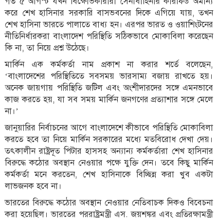
গত ৫ আগস্ট যখন বিক্ষোভকারীরা সেনাবাহিনীর কারফিউ অমান্য
করে শেখ হাসিনার সরকারি বাসভবনের দিকে এগিয়ে যায়, তখন
শেখ হাসিনা ভারতে পালাতে বাধ্য হন। এরপর ভারত ও ওয়াশিংটনের
নীতিনির্ধারকরা বাংলাদেশ পরিস্থিতি সঠিকভাবে মোকাবিলা করেছেন
কি না, তা নিয়ে প্রশ্ন উঠেছে।
মার্কিন এক কর্মকর্তা নাম প্রকাশ না করার শর্তে বলেছেন,
‘বাংলাদেশের পরিস্থিতিতে সবসময় ভারসাম্য বজায় রাখতে হয়।
অনেক জায়গায় পরিস্থিতি জটিল এবং অংশীদারদের সঙ্গে এমনভাবে
কাজ করতে হয়, যা সব সময় মার্কিন জনগণের প্রত্যাশার সঙ্গে মেলে
না।’
জানুয়ারির নির্বাচনের আগে বাংলাদেশে কীভাবে পরিস্থিতি মোকাবিলা
করতে হবে তা নিয়ে মার্কিন সরকারের মধ্যে মতবিরোধ দেখা দেয়।
তৎকালীন রাষ্ট্রদূত পিটার হাসসহ অন্যান্য কর্মকর্তারা শেখ হাসিনার
বিরুদ্ধে কঠোর অবস্থান নেওয়ার পক্ষে যুক্তি দেন। তবে কিছু মার্কিন
কর্মকর্তা মনে করতেন, শেখ হাসিনাকে বিচ্ছিন্ন করা খুব একটা
লাভজনক হবে না।
ভারতের বিরুদ্ধে কঠোর অবস্থান নেওয়ার নেতিবাচক দিকও বিবেচনা
করা হয়েছিল। ভারতের পররাষ্ট্রমন্ত্রী এস. জয়শঙ্কর এবং প্রতিরক্ষামন্ত্রী