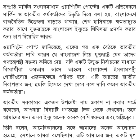
সম্প্রতি মার্কিন সংবাদমাধ্যম ওয়াশিংটন পোস্টের একটি প্রতিবেদনে
মার্কিন ও ভারতীয় কর্মকর্তাদের উদ্ধৃতি দিয়ে বলা হয়, বাংলাদেশে
রাজনৈতিক উত্তেজনা বাড়তে থাকায়, শেখ হাসিনাকে ক্ষমতাচ্যুত
করার আগে যুক্তরাষ্ট্রকে বাংলাদেশ ইস্যুতে শিথিলতা প্রদর্শন করার
জন্য চাপ দিয়েছিল ভারত।
ওয়াশিংটন পোস্ট জানিয়েছে, একের পর এক বৈঠকে ভারতীয়
কর্মকর্তারা দাবি করেন যে বাংলাদেশ নিয়ে যুক্তরাষ্ট্র যেন তাদের
গণতন্ত্রপন্থী বক্তব্য কমিয়ে দেয়। যদি একটি উন্মুক্ত নির্বাচনের মাধ্যমে
বিরোধীরা ক্ষমতায় আসে তাহলে বাংলাদেশ ইসলামপন্থী
গোষ্ঠীগুলোর প্রজননক্ষেত্রে পরিণত হবে। এটি ভারতের জাতীয়
নিরাপত্তার জন্য হুমকি হিসেবে দেখা দেবে বলে দাবি করেন ভারতীয়
কর্মকর্তারা।
ভারতীয় সরকারের একজন উপদেষ্টা নাম প্রকাশ না করার শর্তে
বলেছেন, আপনারা বিষয়টি গণতন্ত্রের দিক থেকে দেখবেন। তবে
আমাদের জন্য এসব ইস্যু অনেক অনেক বেশি গুরুতর এবং অস্তিত্বের।
তিনি বলেন, আমেরিকানদের সঙ্গে আমাদের অনেক আলোচনা
হয়েছে। সেখানে আমরা বলেছিলাম, এটি আমাদের জন্য একটি মূল