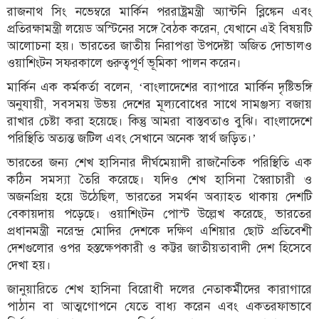
রাজনাথ সিং নভেম্বরে মার্কিন পররাষ্ট্রমন্ত্রী অ্যান্টনি ব্লিঙ্কেন এবং
প্রতিরক্ষামন্ত্রী লয়েড অস্টিনের সঙ্গে বৈঠক করেন, যেখানে এই বিষয়টি
আলোচনা হয়। ভারতের জাতীয় নিরাপত্তা উপদেষ্টা অজিত দোভালও
ওয়াশিংটন সফরকালে গুরুত্বপূর্ণ ভূমিকা পালন করেন।
মার্কিন এক কর্মকর্তা বলেন, ‘বাংলাদেশের ব্যাপারে মার্কিন দৃষ্টিভঙ্গি
অনুযায়ী, সবসময় উভয় দেশের মূল্যবোধের সাথে সামঞ্জস্য বজায়
রাখার চেষ্টা করা হয়েছে। কিন্তু আমরা বাস্তবতাও বুঝি। বাংলাদেশে
পরিস্থিতি অত্যন্ত জটিল এবং সেখানে অনেক স্বার্থ জড়িত।’
ভারতের জন্য শেখ হাসিনার দীর্ঘমেয়াদী রাজনৈতিক পরিস্থিতি এক
কঠিন সমস্যা তৈরি করেছে। যদিও শেখ হাসিনা স্বৈরাচারী ও
অজনপ্রিয় হয়ে উঠেছিল, ভারতের সমর্থন অব্যাহত থাকায় দেশটি
বেকায়দায় পড়েছে। ওয়াশিংটন পোস্ট উল্লেখ করেছে, ভারতের
প্রধানমন্ত্রী নরেন্দ্র মোদির দেশকে দক্ষিণ এশিয়ার ছোট প্রতিবেশী
দেশগুলোর ওপর হস্তক্ষেপকারী ও কট্টর জাতীয়তাবাদী দেশ হিসেবে
দেখা হয়।
জানুয়ারিতে শেখ হাসিনা বিরোধী দলের নেতাকর্মীদের কারাগারে
পাঠান বা আত্মগোপনে যেতে বাধ্য করেন এবং একতরফাভাবে