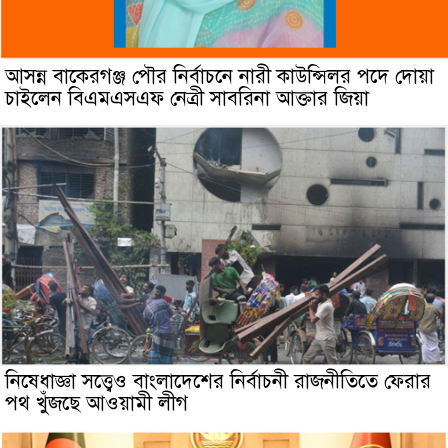
আসন্ন বাকেরগঞ্জ পৌর নির্বাচনে নারী কাউন্সিলর পদে দোয়া
চাইলেন বিএমএসএফ নেত্রী সাবরিনা আক্তার জিয়া
নিষেধাজ্ঞা সত্ত্বেও বাংলাদেশের নির্বাচনী রাজনীতিতে ফেরার
পথ খুঁজছে আওয়ামী লীগ