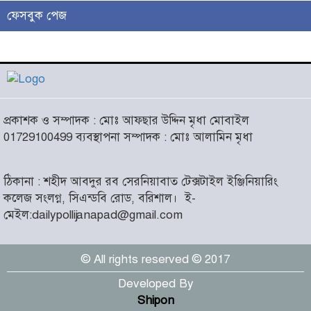
ফেসবুক পেজ
লাখো মানুষের গন্তব্য এখন
চরমোনাই
৫
আসন্ন বাকেরগঞ্জ পৌর নির্বাচনে
প্রকাশক ও সম্পাদক : মোঃ আফছার উদ্দিন মৃধা মোবাইল
নারী কাউন্সিলর পদে দোয়া চাইলেন
৬
01729100499 ব্যবস্থাপনা সম্পাদক : মোঃ আলামিন মৃধা
বিএমএসএফ নেত্রী সাবরিনা
আক্তার জিয়া
ঠিকানা : শহীদ আবদুর রব সেরনিয়াবাত টেক্সটাইল ইঞ্জিনিয়ারিং
‘ইসরাইলি সেনাবাহিনী ধ্বংসের
কলেজ সংলগ্ন, সিএন্ডবি রোড, বরিশাল।
ই-
দ্বারপ্রান্তে’ : ইরানের হামলায়
৭
মেইল:dailypollijanapad@gmail.com
এশিয়ায় ১৩ মার্কিন ঘাঁটি ধ্বংস
© All rights reserved © 2017
দৌলতদিয়ায় বাস ডুবি : ২৪ জনের
মরদেহ উদ্ধার, অনেকেই নিখোঁজ
৮
Developed By
Shipon