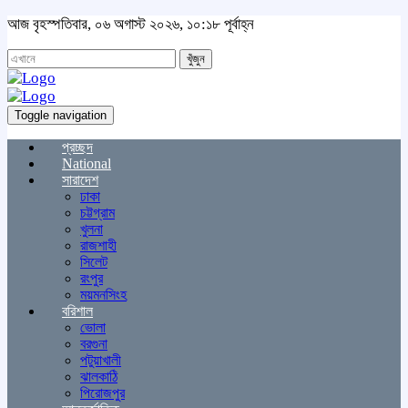
আজ বৃহস্পতিবার, ০৬ অগাস্ট ২০২৬, ১০:১৮ পূর্বাহ্ন
খুঁজুন
Toggle navigation
প্রচ্ছদ
National
সারাদেশ
ঢাকা
চট্টগ্রাম
খুলনা
রাজশাহী
সিলেট
রংপুর
ময়মনসিংহ
বরিশাল
ভোলা
বরগুনা
পটুয়াখালী
ঝালকাঠি
পিরোজপুর