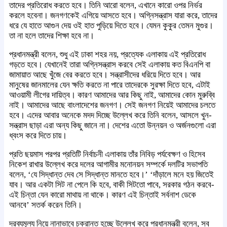
তাদের প্রতিরোধ করতে হবে। তিনি আরো বলেন, এখানে কারো ওপর নির্ভর
করলে হবেনা। জনগণকেই এগিয়ে আসতে হবে। অগ্নিসন্ত্রাস যারা করে, তাদের
ধরে যে হাতে আগুন দেয় ওই হাত পুড়িয়ে দিতে হবে। যেমন কুকুর তেমন মুগুর।
তা না হলে তাদের শিক্ষা হবে না।
প্রধানমন্ত্রী বলেন, শুধু এই ঢাকা শহর নয়, প্রত্যেক এলাকায় এই প্রতিরোধ
গড়তে হবে। যেখানেই তারা অগ্নিসন্ত্রাস করবে সেই এলাকায় কত বিএনপি বা
জামায়াত আছে খুঁজে বের করতে হবে। সন্ত্রাসীদের ধরিয়ে দিতে হবে। আর
মানুষের জানমালের যেন ক্ষতি করতে না পারে তাদেরকে সুরক্ষা দিতে হবে, এটাই
আওয়ামী লীগের দায়িত্ব। কারণ আমাদের আর কিছু নাই, আমাদের কোন মুরুব্বি
নাই। আমাদের আছে বাংলাদেশের জনগণ। সেই জনগণ নিয়েই আমাদের চলতে
হবে। এদের আবার অনেকে মদদ দিচ্ছে উল্লেখ করে তিনি বলেন, আসলে খুন-
সন্ত্রাস ছাড়া এরা অন্য কিছু জানে না। দেশের এতো উন্নয়ন ও অর্জনগুলো এরা
ধ্বংস করে দিতে চায়।
প্রতি ছয়মাস পরপর প্রতিটি নির্বাচনী এলাকায় তাঁর নিবিড় পর্যবেক্ষণ ও হিসেব
নিকেশ রাখার উল্লেখ করে দলের আগামীর মনোনয়ন সম্পর্কে দলটির সভাপতি
বলেন, ‘যে সিদ্ধান্ত দেব সে সিদ্ধান্ত মানতে হবে।’ ‘দাঁড়ালে মনে হয় জিতেই
যাব। আর একটা সিট না পেলে কি হবে, বাকী সিটতো পাবে, সরকার গঠন করবে-
এই চিন্তা যেন কারো মাথায় না থাকে। কারণ এই চিন্তাই সর্বনাশ ডেকে
আনবে’ সতর্ক করেন তিনি।
দ্রব্যমূল্য নিয়ে নানাভাবে চক্রান্ত হচ্ছে উল্লেখ করে প্রধানমন্ত্রী বলেন, সব