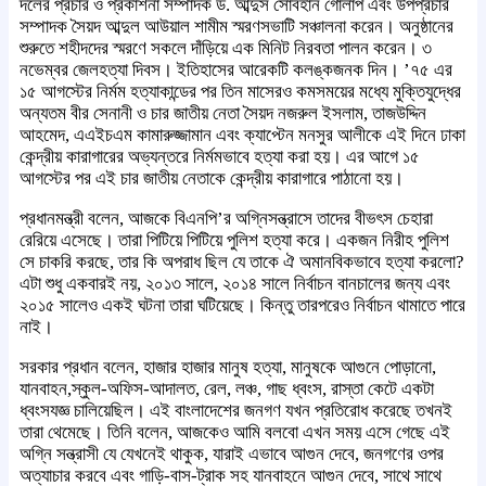
দলের প্রচার ও প্রকাশনা সম্পাদক ড. আব্দুস সোবহান গোলাপ এবং উপপ্রচার
সম্পাদক সৈয়দ আব্দুল আউয়াল শামীম স্মরণসভাটি সঞ্চালনা করেন। অনুষ্ঠানের
শুরুতে শহীদদের স্মরণে সকলে দাঁড়িয়ে এক মিনিট নিরবতা পালন করেন। ৩
নভেম্বর জেলহত্যা দিবস। ইতিহাসের আরেকটি কলঙ্কজনক দিন। ’৭৫ এর
১৫ আগস্টের নির্মম হত্যাকান্ডের পর তিন মাসেরও কমসময়ের মধ্যে মুক্তিযুদ্ধের
অন্যতম বীর সেনানী ও চার জাতীয় নেতা সৈয়দ নজরুল ইসলাম, তাজউদ্দিন
আহমেদ, এএইচএম কামারুজ্জামান এবং ক্যাপ্টেন মনসুর আলীকে এই দিনে ঢাকা
কেন্দ্রীয় কারাগারের অভ্যন্তরে নির্মমভাবে হত্যা করা হয়। এর আগে ১৫
আগস্টের পর এই চার জাতীয় নেতাকে কেন্দ্রীয় কারাগারে পাঠানো হয়।
প্রধানমন্ত্রী বলেন, আজকে বিএনপি’র অগ্নিসন্ত্রাসে তাদের বীভৎস চেহারা
রেরিয়ে এসেছে। তারা পিটিয়ে পিটিয়ে পুলিশ হত্যা করে। একজন নিরীহ পুলিশ
সে চাকরি করছে, তার কি অপরাধ ছিল যে তাকে ঐ অমানবিকভাবে হত্যা করলো?
এটা শুধু একবারই নয়, ২০১৩ সালে, ২০১৪ সালে নির্বাচন বানচালের জন্য এবং
২০১৫ সালেও একই ঘটনা তারা ঘটিয়েছে। কিন্তু তারপরেও নির্বাচন থামাতে পারে
নাই।
সরকার প্রধান বলেন, হাজার হাজার মানুষ হত্যা, মানুষকে আগুনে পোড়ানো,
যানবাহন,স্কুল-অফিস-আদালত, রেল, লঞ্চ, গাছ ধ্বংস, রাস্তা কেটে একটা
ধ্বংসযজ্ঞ চালিয়েছিল। এই বাংলাদেশের জনগণ যখন প্রতিরোধ করেছে তখনই
তারা থেমেছে। তিনি বলেন, আজকেও আমি বলবো এখন সময় এসে গেছে এই
অগ্নি সন্ত্রাসী যে যেখনেই থাকুক, যারাই এভাবে আগুন দেবে, জনগণের ওপর
অত্যাচার করবে এবং গাড়ি-বাস-ট্রাক সহ যানবাহনে আগুন দেবে, সাথে সাথে