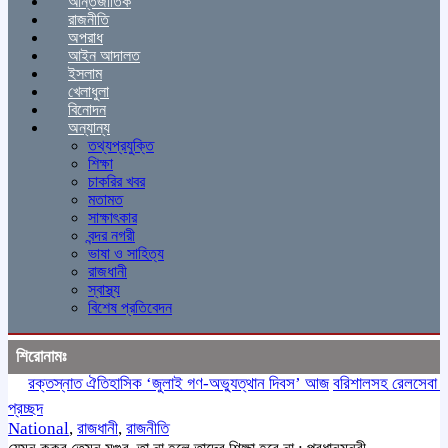
আন্তর্জাতিক
রাজনীতি
অপরাধ
আইন আদালত
ইসলাম
খেলাধুলা
বিনোদন
অন্যান্য
তথ্যপ্রযুক্তি
শিক্ষা
চাকরির খবর
মতামত
সাক্ষাৎকার
বন্দর নগরী
ভাষা ও সাহিত্য
রাজধানী
স্বাস্থ্য
বিশেষ প্রতিবেদন
শিরোনামঃ
রক্তস্নাত ঐতিহাসিক ‌‘জুলাই গণ-অভ্যুত্থান দিবস’ আজ
বরিশালসহ রেলসেবা বঞ্চিত 
প্রচ্ছদ
National
,
রাজধানী
,
রাজনীতি