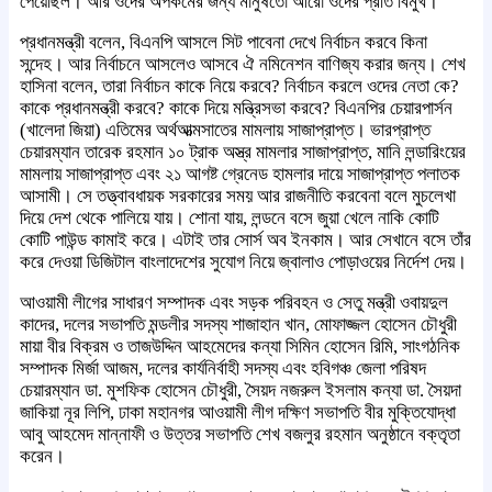
পেয়েছিল। আর ওদের অপকর্মের জন্য মানুষতো আরো ওদের প্রতি বিমুখ।
প্রধানমন্ত্রী বলেন, বিএনপি আসলে সিট পাবেনা দেখে নির্বাচন করবে কিনা
সন্দেহ। আর নির্বাচনে আসলেও আসবে ঐ নমিনেশন বাণিজ্য করার জন্য। শেখ
হাসিনা বলেন, তারা নির্বাচন কাকে নিয়ে করবে? নির্বাচন করলে ওদের নেতা কে?
কাকে প্রধানমন্ত্রী করবে? কাকে দিয়ে মন্ত্রিসভা করবে? বিএনপির চেয়ারপার্সন
(খালেদা জিয়া) এতিমের অর্থআত্মসাতের মামলায় সাজাপ্রাপ্ত। ভারপ্রাপ্ত
চেয়ারম্যান তারেক রহমান ১০ ট্রাক অস্ত্র মামলার সাজাপ্রাপ্ত, মানি লন্ডারিংয়ের
মামলায় সাজাপ্রাপ্ত এবং ২১ আগষ্ট গ্রেনেড হামলার দায়ে সাজাপ্রাপ্ত পলাতক
আসামী। সে তত্ত্বাবধায়ক সরকারের সময় আর রাজনীতি করবেনা বলে মুচলেখা
দিয়ে দেশ থেকে পালিয়ে যায়। শোনা যায়, লন্ডনে বসে জুয়া খেলে নাকি কোটি
কোটি পাউন্ড কামাই করে। এটাই তার সোর্স অব ইনকাম। আর সেখানে বসে তাঁর
করে দেওয়া ডিজিটাল বাংলাদেশের সুযোগ নিয়ে জ্বালাও পোড়াওয়ের নির্দেশ দেয়।
আওয়ামী লীগের সাধারণ সম্পাদক এবং সড়ক পরিবহন ও সেতু মন্ত্রী ওবায়দুল
কাদের, দলের সভাপতি মন্ডলীর সদস্য শাজাহান খান, মোফাজ্জল হোসেন চৌধুরী
মায়া বীর বিক্রম ও তাজউদ্দিন আহমেদের কন্যা সিমিন হোসেন রিমি, সাংগঠনিক
সম্পাদক মির্জা আজম, দলের কার্যনির্বাহী সদস্য এবং হবিগঞ্চ জেলা পরিষদ
চেয়ারম্যান ডা. মুশফিক হোসেন চৌধুরী, সৈয়দ নজরুল ইসলাম কন্যা ডা. সৈয়দা
জাকিয়া নূর লিপি, ঢাকা মহানগর আওয়ামী লীগ দক্ষিণ সভাপতি বীর মুক্তিযোদ্ধা
আবু আহমেদ মান্নাফী ও উত্তর সভাপতি শেখ বজলুর রহমান অনুষ্ঠানে বক্তৃতা
করেন।