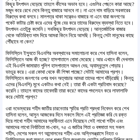
কিছুর উৎপাদন বেড়েছে তাহলে কীসের অভাব হবে। এগুলির পেছনে কারা আছে?
মজুদ করে রেখে দেবে কিন্তু বাজারে আনবে না। না এনে দাম বাড়িয়ে সরকারের
বিরুদ্ধে কথা বলবে। মালপত্র থাকা সত্ত্বেও বাজারে না এনে যারা জনগণের
পকেট কাটার চেষ্টা করে এদের খুঁজে বের করে তাদের বিরুদ্ধে ব্যবস্থা নিতে হবে।
উৎপাদন এতটুকু কমেনি। সবকিছুর উৎপাদন বেড়েছে। আন্তর্জাতিক বাজার
থেকে অতিরিক্ত দাম দিয়ে আমরা কিনে নিয়ে আসছি। কিন্তু সেটা মানুষের কাছে
পৌঁছাবে না কেন?
ফিলিস্তিন ইস্যুতে বিএনপির অবস্থানের সমালোচনা করে শেখ হাসিনা বলেন,
ফিলিস্তিনে আজ কী হচ্ছে? হাসপাতালে বোমা মেরেছে। আর এখানে কী দেখলাম
এই বিএনপি জামায়াত পুলিশ হাসপাতালে আগুন দেয়, অ্যাম্বুলেন্স পোড়ায়।
ভাংচুর করে। এরা কোথা থেকে কী শিক্ষা পাচ্ছে? সেটাই আমাদের প্রশ্ন।
ফিলিস্তিনে জনগণের ওপর যখন অত্যাচার আমরা তাদের পাশে দাঁড়িয়েছি। কিন্তু
এদের (বিএনপি) মুখে একটাও কথা নেই। তারা কী একটা প্রতিবাদ করেছে?
করেনি। তাহলে কাদের তাবেদারী তারা করে? কাদের পদলেহন করে লাফালাফি
করে সেটাই প্রশ্ন?
৩রা নভেম্বরের শহীদ জাতীয় চারনেতার স্মৃতির প্রতি শ্রদ্ধা নিবেদন করে শেখ
হাসিনা বলেন, আসুন আজকের দিনে সকলে মিলে এই প্রতিজ্ঞা করি যে রক্ত
দিয়ে লাখো শহীদ আমাদের স্বাধীনতা এনে দিয়েছেন সেই লাখো শহীদ এবং
আমাদের লাখো নির্যাতিতা মা-বোন, ৭৫ এ জাতির পিতা ও বঙ্গমাতা সহ সকল
শহীদ, দেশের সকল গণ আন্দোলনের শহীদ এবং অগ্নিসন্ত্রাসে নিহত ও
নির্যাতিতদের কথা স্মরণে রেখে শপথ নিয়ে জনগণের ভোটের অধিকার নিশ্চিত করে