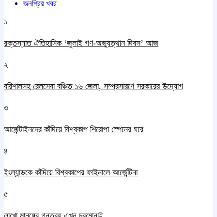
জনপ্রিয় খবর
১
রক্তস্নাত ঐতিহাসিক ‌‘জুলাই গণ-অভ্যুত্থান দিবস’ আজ
২
বরিশালসহ রেলসেবা বঞ্চিত ১৬ জেলা, সম্প্রসারণে সরকারের উদ্যোগ
৩
আর্জেন্টাইনদের কাঁদিয়ে বিশ্বকাপ শিরোপা স্পেনের ঘরে
৪
ইংল্যান্ডকে কাঁদিয়ে বিশ্বকাপের ফাইনালে আর্জেন্টিনা
৫
লাখো মানুষের গন্তব্য এখন চরমোনাই