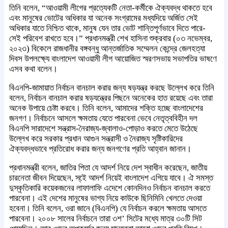
তিনি বলেন, “আওয়ামী লীগের প্রত্যেকটি নেতা-কর্মীকে ঐক্যবদ্ধ থাকতে হবে
এবং মানুষের ভোটের অধিকার যা অনেক সংগ্রামের মধ্যদিয়ে অর্জিত সেই
অধিকার যাতে নিশ্চিত থাকে, মানুষ যেন তার ভোট শান্তিপূর্ণভাবে দিতে পারে-
সেই পরিবেশ রাখতে হবে।” প্রধানমন্ত্রী শেখ হাসিনা শুক্রবার (০৩ নভেম্বর,
২০২৩) বিকেলে রাজধানীর বঙ্গবন্ধু আন্তর্জাতিক সম্মেলন কেন্দ্রে জেলহত্যা
দিবস উপলক্ষ্যে বাংলাদেশ আওয়ামী লীগ আয়োজিত স্মরণসভায় সভাপতির ভাষণে
এসব কথা বলেন।
বিএনপি-জামায়াত নির্বাচন বানচাল করার জন্য ষড়যন্ত্র করছে উল্লেখ করে তিনি
বলেন, নির্বাচন বানচাল করার ষড়যন্ত্রের পিছনে অনেকের হাত রয়েছে এবং তারা
অনেক উপায়ে চেষ্টা করবে। তিনি বলেন, আমাদের শক্তি হচ্ছে বাংলাদেশের
জনগণ। নির্বাচনে আসলে ক্ষমতায় যেতে পারবেনা ভেবে নেতৃত্ববিহীন দল
বিএনপি সারাদেশে সন্ত্রাস-নৈরাজ্য-জ্বালাও-পোড়াও করতে মেতে উঠেছে
উল্লেখ করে সরকার প্রধান আগুন সন্ত্রাসী ও নৈরাজ্য সৃষ্টিকারিদের
ঐক্যবদ্ধভাবে প্রতিরোধ করার জন্য জনগণের প্রতি আহ্বান জানান।
প্রধানমন্ত্রী বলেন, জাতির পিতা যে আদর্শ নিয়ে দেশ স্বাধীন করেছেন, জাতীয়
চারনেতা জীবন দিয়েছেন, স্ইে আদর্শ নিয়েই বাংলাদেশ এগিয়ে যাবে। ঐ সমস্ত
দুস্কৃতিকারি কয়েকজনের লাফালাফি এদেশে কোনদিনও নির্বাচন বানচাল করতে
পারবেনা। এই দেশের মানুষের ভাগ্য নিয়ে কাউকে ছিনিমিনি খেলতে দেওয়া
হবেনা। তিনি বলেন, ওরা জানে (বিএনপি) যে নির্বাচন করলে ক্ষমতায় আসতে
পারবেনা। ২০০৮ সালের নির্বাচনে তারা ৩শ’ সিটের মধ্যে মাত্র ৩০টি সিট